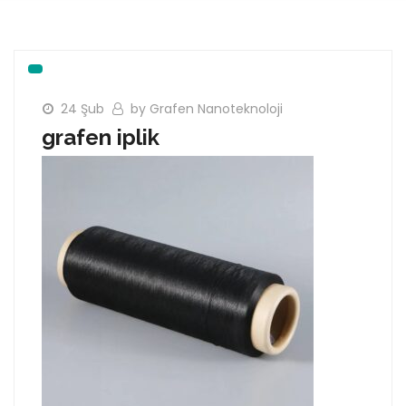
24 Şub
by Grafen Nanoteknoloji
grafen iplik