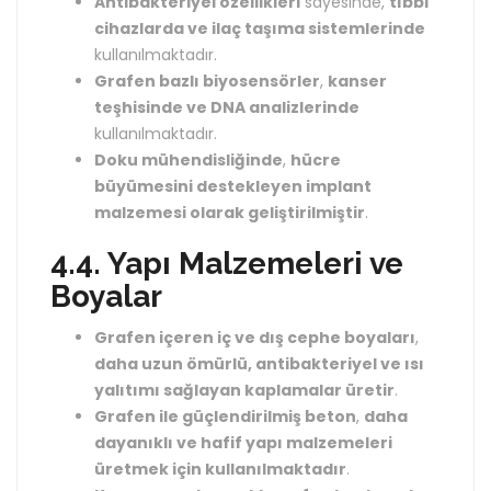
Antibakteriyel özellikleri
sayesinde,
tıbbi
cihazlarda ve ilaç taşıma sistemlerinde
kullanılmaktadır.
Grafen bazlı biyosensörler
,
kanser
teşhisinde ve DNA analizlerinde
kullanılmaktadır.
Doku mühendisliğinde
,
hücre
büyümesini destekleyen implant
malzemesi olarak geliştirilmiştir
.
4.4. Yapı Malzemeleri ve
Boyalar
Grafen içeren iç ve dış cephe boyaları
,
daha uzun ömürlü, antibakteriyel ve ısı
yalıtımı sağlayan kaplamalar üretir
.
Grafen ile güçlendirilmiş beton
,
daha
dayanıklı ve hafif yapı malzemeleri
üretmek için kullanılmaktadır
.