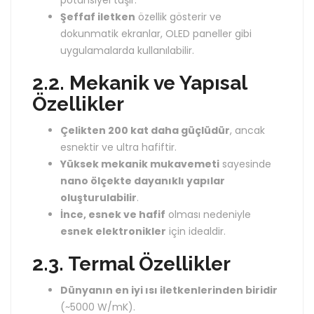
potansiyel taşır.
Şeffaf iletken
özellik gösterir ve
dokunmatik ekranlar, OLED paneller gibi
uygulamalarda kullanılabilir.
2.2. Mekanik ve Yapısal
Özellikler
Çelikten 200 kat daha güçlüdür
, ancak
esnektir ve ultra hafiftir.
Yüksek mekanik mukavemeti
sayesinde
nano ölçekte dayanıklı yapılar
oluşturulabilir
.
İnce, esnek ve hafif
olması nedeniyle
esnek elektronikler
için idealdir.
2.3. Termal Özellikler
Dünyanın en iyi ısı iletkenlerinden biridir
(~5000 W/mK).