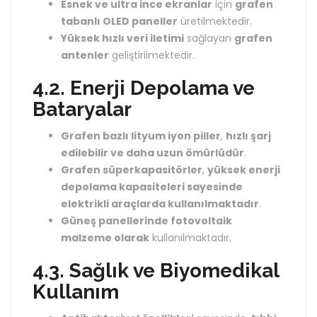
Esnek ve ultra ince ekranlar
için
grafen
tabanlı OLED paneller
üretilmektedir.
Yüksek hızlı veri iletimi
sağlayan
grafen
antenler
geliştirilmektedir.
4.2. Enerji Depolama ve
Bataryalar
Grafen bazlı lityum iyon piller
,
hızlı şarj
edilebilir ve daha uzun ömürlüdür
.
Grafen süperkapasitörler
,
yüksek enerji
depolama kapasiteleri sayesinde
elektrikli araçlarda kullanılmaktadır
.
Güneş panellerinde fotovoltaik
malzeme olarak
kullanılmaktadır.
4.3. Sağlık ve Biyomedikal
Kullanım