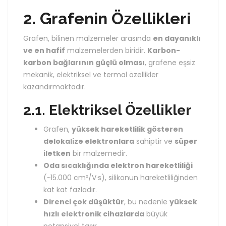
2. Grafenin Özellikleri
Grafen, bilinen malzemeler arasında
en dayanıklı
ve en hafif
malzemelerden biridir.
Karbon-
karbon bağlarının güçlü olması
, grafene eşsiz
mekanik, elektriksel ve termal özellikler
kazandırmaktadır.
2.1. Elektriksel Özellikler
Grafen,
yüksek hareketlilik gösteren
delokalize elektronlara
sahiptir ve
süper
iletken
bir malzemedir.
Oda sıcaklığında elektron hareketliliği
(~15.000 cm²/V·s), silikonun hareketliliğinden
kat kat fazladır.
Direnci çok düşüktür
, bu nedenle
yüksek
hızlı elektronik cihazlarda
büyük