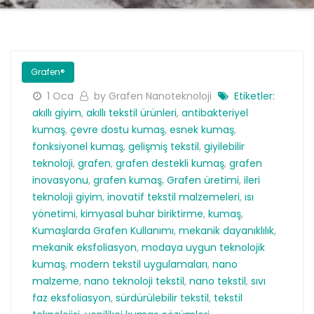
Grafen®
1 Oca
by Grafen Nanoteknoloji
Etiketler:
akıllı giyim
,
akıllı tekstil ürünleri
,
antibakteriyel
kumaş
,
çevre dostu kumaş
,
esnek kumaş
,
fonksiyonel kumaş
,
gelişmiş tekstil
,
giyilebilir
teknoloji
,
grafen
,
grafen destekli kumaş
,
grafen
inovasyonu
,
grafen kumaş
,
Grafen üretimi
,
ileri
teknoloji giyim
,
inovatif tekstil malzemeleri
,
ısı
yönetimi
,
kimyasal buhar biriktirme
,
kumaş
,
Kumaşlarda Grafen Kullanımı
,
mekanik dayanıklılık
,
mekanik eksfoliasyon
,
modaya uygun teknolojik
kumaş
,
modern tekstil uygulamaları
,
nano
malzeme
,
nano teknoloji tekstil
,
nano tekstil
,
sıvı
faz eksfoliasyon
,
sürdürülebilir tekstil
,
tekstil