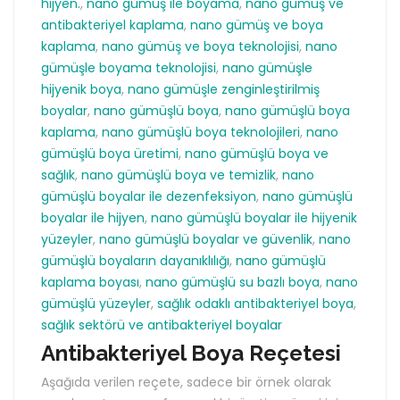
hijyen.
,
nano gümüş ile boyama
,
nano gümüş ve
antibakteriyel kaplama
,
nano gümüş ve boya
kaplama
,
nano gümüş ve boya teknolojisi
,
nano
gümüşle boyama teknolojisi
,
nano gümüşle
hijyenik boya
,
nano gümüşle zenginleştirilmiş
boyalar
,
nano gümüşlü boya
,
nano gümüşlü boya
kaplama
,
nano gümüşlü boya teknolojileri
,
nano
gümüşlü boya üretimi
,
nano gümüşlü boya ve
sağlık
,
nano gümüşlü boya ve temizlik
,
nano
gümüşlü boyalar ile dezenfeksiyon
,
nano gümüşlü
boyalar ile hijyen
,
nano gümüşlü boyalar ile hijyenik
yüzeyler
,
nano gümüşlü boyalar ve güvenlik
,
nano
gümüşlü boyaların dayanıklılığı
,
nano gümüşlü
kaplama boyası
,
nano gümüşlü su bazlı boya
,
nano
gümüşlü yüzeyler
,
sağlık odaklı antibakteriyel boya
,
sağlık sektörü ve antibakteriyel boyalar
Antibakteriyel Boya Reçetesi
Aşağıda verilen reçete, sadece bir örnek olarak