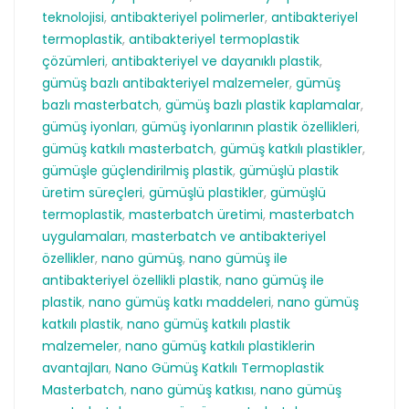
teknolojisi
,
antibakteriyel polimerler
,
antibakteriyel
termoplastik
,
antibakteriyel termoplastik
çözümleri
,
antibakteriyel ve dayanıklı plastik
,
gümüş bazlı antibakteriyel malzemeler
,
gümüş
bazlı masterbatch
,
gümüş bazlı plastik kaplamalar
,
gümüş iyonları
,
gümüş iyonlarının plastik özellikleri
,
gümüş katkılı masterbatch
,
gümüş katkılı plastikler
,
gümüşle güçlendirilmiş plastik
,
gümüşlü plastik
üretim süreçleri
,
gümüşlü plastikler
,
gümüşlü
termoplastik
,
masterbatch üretimi
,
masterbatch
uygulamaları
,
masterbatch ve antibakteriyel
özellikler
,
nano gümüş
,
nano gümüş ile
antibakteriyel özellikli plastik
,
nano gümüş ile
plastik
,
nano gümüş katkı maddeleri
,
nano gümüş
katkılı plastik
,
nano gümüş katkılı plastik
malzemeler
,
nano gümüş katkılı plastiklerin
avantajları
,
Nano Gümüş Katkılı Termoplastik
Masterbatch
,
nano gümüş katkısı
,
nano gümüş