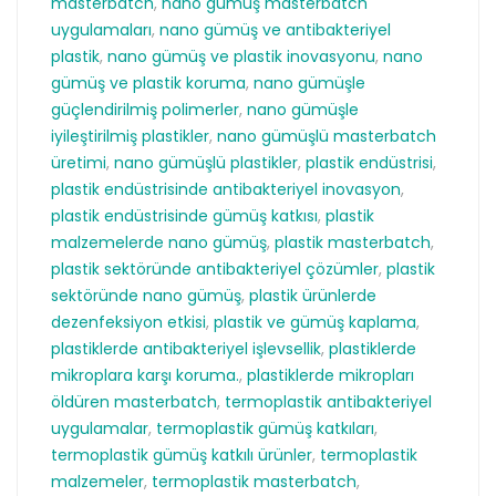
masterbatch
,
nano gümüş masterbatch
uygulamaları
,
nano gümüş ve antibakteriyel
plastik
,
nano gümüş ve plastik inovasyonu
,
nano
gümüş ve plastik koruma
,
nano gümüşle
güçlendirilmiş polimerler
,
nano gümüşle
iyileştirilmiş plastikler
,
nano gümüşlü masterbatch
üretimi
,
nano gümüşlü plastikler
,
plastik endüstrisi
,
plastik endüstrisinde antibakteriyel inovasyon
,
plastik endüstrisinde gümüş katkısı
,
plastik
malzemelerde nano gümüş
,
plastik masterbatch
,
plastik sektöründe antibakteriyel çözümler
,
plastik
sektöründe nano gümüş
,
plastik ürünlerde
dezenfeksiyon etkisi
,
plastik ve gümüş kaplama
,
plastiklerde antibakteriyel işlevsellik
,
plastiklerde
mikroplara karşı koruma.
,
plastiklerde mikropları
öldüren masterbatch
,
termoplastik antibakteriyel
uygulamalar
,
termoplastik gümüş katkıları
,
termoplastik gümüş katkılı ürünler
,
termoplastik
malzemeler
,
termoplastik masterbatch
,