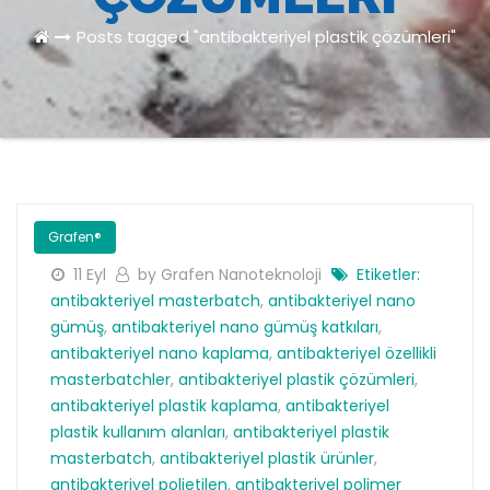
Posts tagged "antibakteriyel plastik çözümleri"
Grafen®
11 Eyl
by Grafen Nanoteknoloji
Etiketler:
antibakteriyel masterbatch
,
antibakteriyel nano
gümüş
,
antibakteriyel nano gümüş katkıları
,
antibakteriyel nano kaplama
,
antibakteriyel özellikli
masterbatchler
,
antibakteriyel plastik çözümleri
,
antibakteriyel plastik kaplama
,
antibakteriyel
plastik kullanım alanları
,
antibakteriyel plastik
masterbatch
,
antibakteriyel plastik ürünler
,
antibakteriyel polietilen
,
antibakteriyel polimer