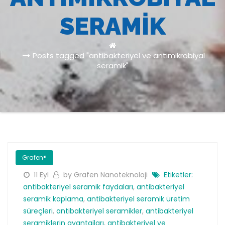
SERAMIK
Posts tagged "antibakteriyel ve antimikrobiyal
seramik"
Grafen®
11 Eyl
by Grafen Nanoteknoloji
Etiketler:
antibakteriyel seramik faydaları
,
antibakteriyel
seramik kaplama
,
antibakteriyel seramik üretim
süreçleri
,
antibakteriyel seramikler
,
antibakteriyel
seramiklerin avantajları
,
antibakteriyel ve