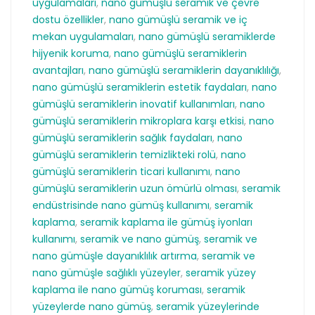
uygulamaları
,
nano gümüşlü seramik ve çevre
dostu özellikler
,
nano gümüşlü seramik ve iç
mekan uygulamaları
,
nano gümüşlü seramiklerde
hijyenik koruma
,
nano gümüşlü seramiklerin
avantajları
,
nano gümüşlü seramiklerin dayanıklılığı
,
nano gümüşlü seramiklerin estetik faydaları
,
nano
gümüşlü seramiklerin inovatif kullanımları
,
nano
gümüşlü seramiklerin mikroplara karşı etkisi
,
nano
gümüşlü seramiklerin sağlık faydaları
,
nano
gümüşlü seramiklerin temizlikteki rolü
,
nano
gümüşlü seramiklerin ticari kullanımı
,
nano
gümüşlü seramiklerin uzun ömürlü olması
,
seramik
endüstrisinde nano gümüş kullanımı
,
seramik
kaplama
,
seramik kaplama ile gümüş iyonları
kullanımı
,
seramik ve nano gümüş
,
seramik ve
nano gümüşle dayanıklılık artırma
,
seramik ve
nano gümüşle sağlıklı yüzeyler
,
seramik yüzey
kaplama ile nano gümüş koruması
,
seramik
yüzeylerde nano gümüş
,
seramik yüzeylerinde