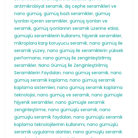
antimikrobiyal seramik
,
dış cephe seramikleri ve
nano gümüş
,
gümüş bazlı seramikler
,
gümüş
iyonları içeren seramikler
,
gümüş iyonları ve
seramik
,
gümüş iyonlarının seramik üzerine etkisi
,
gümüşlü seramiklerin kullanımı
,
hijyenik seramikler
,
mikroplara karşı koruyucu seramik
,
nano gümüş ile
seramik yüzey
,
nano gümüş ile seramiklerin yüksek
performansı
,
nano gümüş ile zenginleştirilmiş
seramikler
,
Nano Gümüş İle Zenginleştirilmiş
Seramiklerin Faydaları
,
nano gümüş seramik
,
nano
gümüş seramik kaplama
,
nano gümüş seramik
kaplama sistemleri
,
nano gümüş seramik kaplama
teknolojisi
,
nano gümüş ve seramik
,
nano gümüşle
hijyenik seramikler
,
nano gümüşle seramik
zenginleştirme
,
nano gümüşlü seramik
,
nano
gümüşlü seramik faydaları
,
nano gümüşlü seramik
kaplama teknolojilerinin kullanımı
,
nano gümüşlü
seramik uygulama alanları
,
nano gümüşlü seramik