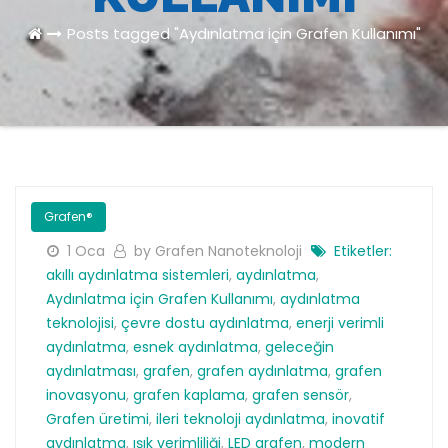
Posts tagged "Aydınlatma için Grafen Kullanımı"
Grafen®
1 Oca
by Grafen Nanoteknoloji
Etiketler:
akıllı aydınlatma sistemleri
,
aydınlatma
,
Aydınlatma için Grafen Kullanımı
,
aydınlatma
teknolojisi
,
çevre dostu aydınlatma
,
enerji verimli
aydınlatma
,
esnek aydınlatma
,
geleceğin
aydınlatması
,
grafen
,
grafen aydınlatma
,
grafen
inovasyonu
,
grafen kaplama
,
grafen sensör
,
Grafen üretimi
,
ileri teknoloji aydınlatma
,
inovatif
aydınlatma
,
ışık verimliliği
,
LED grafen
,
modern