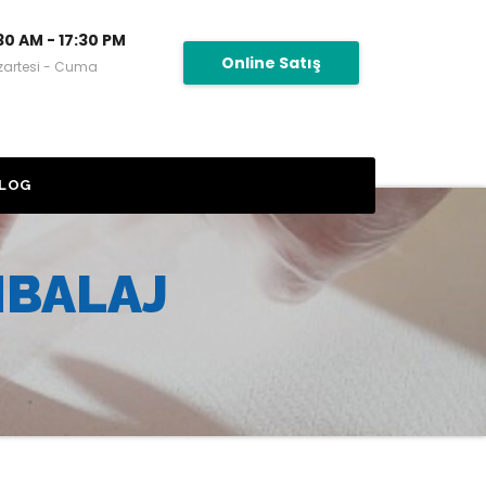
30 AM - 17:30 PM
Online Satış
zartesi - Cuma
LOG
MBALAJ