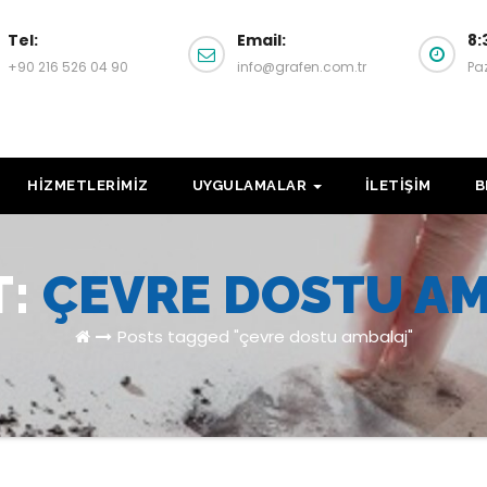
Tel:
Email:
8:
+90 216 526 04 90
info@grafen.com.tr
Pa
HİZMETLERİMİZ
UYGULAMALAR
İLETİŞİM
B
T:
ÇEVRE DOSTU A
Posts tagged "çevre dostu ambalaj"