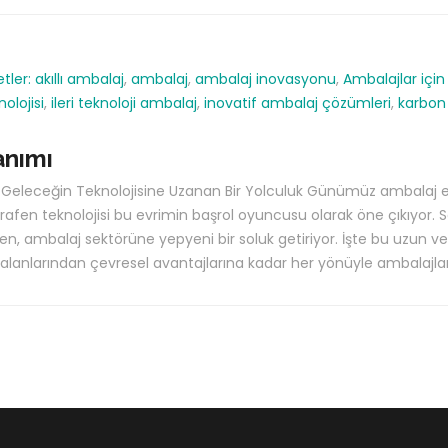
etler:
akıllı ambalaj
,
ambalaj
,
ambalaj inovasyonu
,
Ambalajlar için
olojisi
,
ileri teknoloji ambalaj
,
inovatif ambalaj çözümleri
,
karbo
anımı
 Geleceğin Teknolojisine Uzanan Bir Yolculuk Günümüz ambalaj 
rafen teknolojisi bu evrimin başrol oyuncusu olarak öne çıkıyor. Sa
n, ambalaj sektörüne yepyeni bir soluk getiriyor. İşte bu uzun v
 alanlarından çevresel avantajlarına kadar her yönüyle ambalajlar