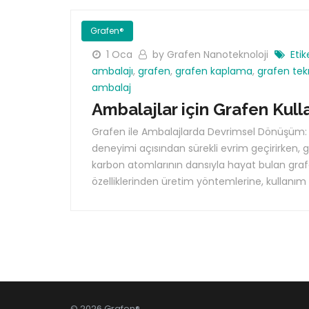
Grafen®
1 Oca
by Grafen Nanoteknoloji
Etik
ambalajı
,
grafen
,
grafen kaplama
,
grafen tekn
ambalaj
Ambalajlar için Grafen Kull
Grafen ile Ambalajlarda Devrimsel Dönüşüm:
deneyimi açısından sürekli evrim geçirirken, g
karbon atomlarının dansıyla hayat bulan grafe
özelliklerinden üretim yöntemlerine, kullanım
© 2026 Grafen®