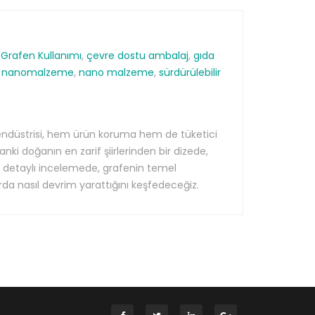
 Grafen Kullanımı
,
çevre dostu ambalaj
,
gıda
n nanomalzeme
,
nano malzeme
,
sürdürülebilir
endüstrisi, hem ürün koruma hem de tüketici
nki doğanın en zarif şiirlerinden bir dizede,
e detaylı incelemede, grafenin temel
da nasıl devrim yarattığını keşfedeceğiz.