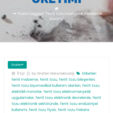
Posts tagged "ferrit tozu manyetik malzeme
üretimi"
Grafen®
11 Eyl
by Grafen Nanoteknoloji
Etiketler:
ferrit malzeme
,
ferrit tozu
,
ferrit tozu bileşenleri
,
ferrit tozu biyomedikal kullanım alanları
,
ferrit tozu
elektrikli motorlar
,
ferrit tozu elektromanyetik
uygulamalar
,
ferrit tozu elektronik devrelerde
,
ferrit
tozu elektronik sektöründe
,
ferrit tozu endüstriyel
kullanımı
,
ferrit tozu fiyatı
,
ferrit tozu frekans