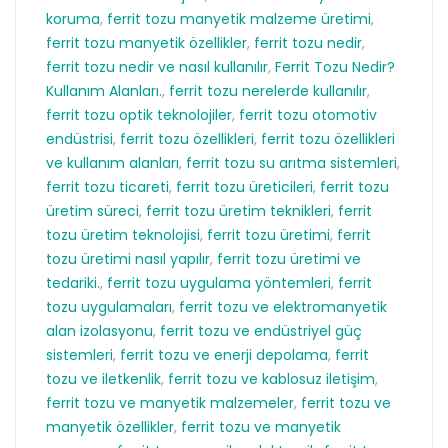
koruma
,
ferrit tozu manyetik malzeme üretimi
,
ferrit tozu manyetik özellikler
,
ferrit tozu nedir
,
ferrit tozu nedir ve nasıl kullanılır
,
Ferrit Tozu Nedir?
Kullanım Alanları.
,
ferrit tozu nerelerde kullanılır
,
ferrit tozu optik teknolojiler
,
ferrit tozu otomotiv
endüstrisi
,
ferrit tozu özellikleri
,
ferrit tozu özellikleri
ve kullanım alanları
,
ferrit tozu su arıtma sistemleri
,
ferrit tozu ticareti
,
ferrit tozu üreticileri
,
ferrit tozu
üretim süreci
,
ferrit tozu üretim teknikleri
,
ferrit
tozu üretim teknolojisi
,
ferrit tozu üretimi
,
ferrit
tozu üretimi nasıl yapılır
,
ferrit tozu üretimi ve
tedariki.
,
ferrit tozu uygulama yöntemleri
,
ferrit
tozu uygulamaları
,
ferrit tozu ve elektromanyetik
alan izolasyonu
,
ferrit tozu ve endüstriyel güç
sistemleri
,
ferrit tozu ve enerji depolama
,
ferrit
tozu ve iletkenlik
,
ferrit tozu ve kablosuz iletişim
,
ferrit tozu ve manyetik malzemeler
,
ferrit tozu ve
manyetik özellikler
,
ferrit tozu ve manyetik