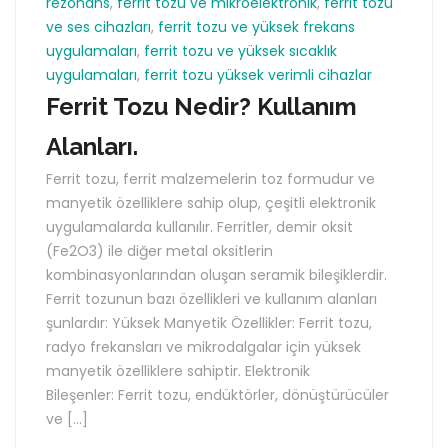
rezonans
,
ferrit tozu ve mikroelektronik
,
ferrit tozu
ve ses cihazları
,
ferrit tozu ve yüksek frekans
uygulamaları
,
ferrit tozu ve yüksek sıcaklık
uygulamaları
,
ferrit tozu yüksek verimli cihazlar
Ferrit Tozu Nedir? Kullanım
Alanları.
Ferrit tozu, ferrit malzemelerin toz formudur ve
manyetik özelliklere sahip olup, çeşitli elektronik
uygulamalarda kullanılır. Ferritler, demir oksit
(Fe2O3) ile diğer metal oksitlerin
kombinasyonlarından oluşan seramik bileşiklerdir.
Ferrit tozunun bazı özellikleri ve kullanım alanları
şunlardır: Yüksek Manyetik Özellikler: Ferrit tozu,
radyo frekansları ve mikrodalgalar için yüksek
manyetik özelliklere sahiptir. Elektronik
Bileşenler: Ferrit tozu, endüktörler, dönüştürücüler
ve […]