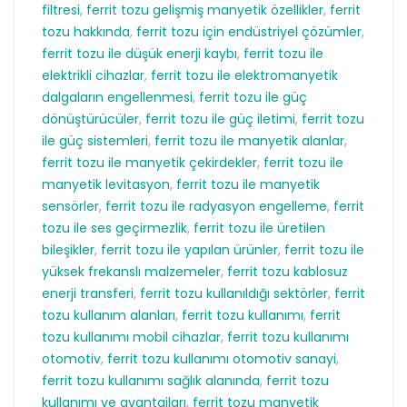
filtresi
,
ferrit tozu gelişmiş manyetik özellikler
,
ferrit
tozu hakkında
,
ferrit tozu için endüstriyel çözümler
,
ferrit tozu ile düşük enerji kaybı
,
ferrit tozu ile
elektrikli cihazlar
,
ferrit tozu ile elektromanyetik
dalgaların engellenmesi
,
ferrit tozu ile güç
dönüştürücüler
,
ferrit tozu ile güç iletimi
,
ferrit tozu
ile güç sistemleri
,
ferrit tozu ile manyetik alanlar
,
ferrit tozu ile manyetik çekirdekler
,
ferrit tozu ile
manyetik levitasyon
,
ferrit tozu ile manyetik
sensörler
,
ferrit tozu ile radyasyon engelleme
,
ferrit
tozu ile ses geçirmezlik
,
ferrit tozu ile üretilen
bileşikler
,
ferrit tozu ile yapılan ürünler
,
ferrit tozu ile
yüksek frekanslı malzemeler
,
ferrit tozu kablosuz
enerji transferi
,
ferrit tozu kullanıldığı sektörler
,
ferrit
tozu kullanım alanları
,
ferrit tozu kullanımı
,
ferrit
tozu kullanımı mobil cihazlar
,
ferrit tozu kullanımı
otomotiv
,
ferrit tozu kullanımı otomotiv sanayi
,
ferrit tozu kullanımı sağlık alanında
,
ferrit tozu
kullanımı ve avantajları
,
ferrit tozu manyetik