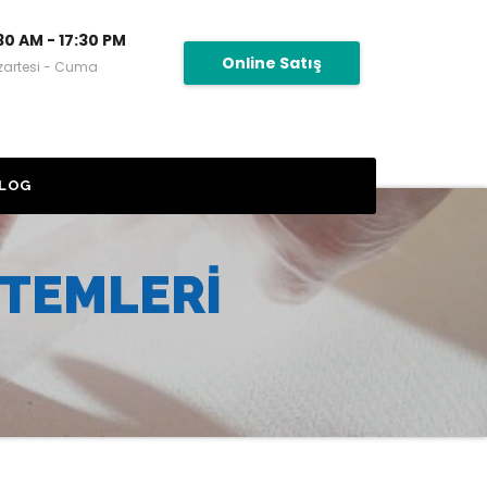
30 AM - 17:30 PM
Online Satış
zartesi - Cuma
LOG
STEMLERI