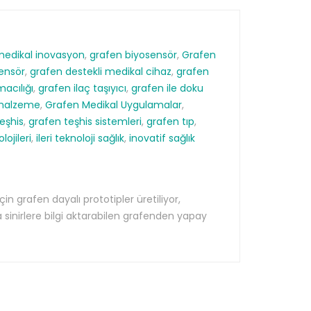
medikal inovasyon
,
grafen biyosensör
,
Grafen
sensör
,
grafen destekli medikal cihaz
,
grafen
macılığı
,
grafen ilaç taşıyıcı
,
grafen ile doku
omalzeme
,
Grafen Medikal Uygulamalar
,
eşhis
,
grafen teşhis sistemleri
,
grafen tıp
,
lojileri
,
ileri teknoloji sağlık
,
inovatif sağlık
n grafen dayalı prototipler üretiliyor,
a sinirlere bilgi aktarabilen grafenden yapay