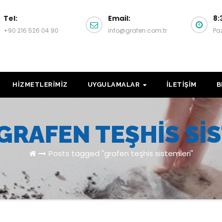
Tel:
Email:
8:
+90 216 526 04 90
info@grafen.com.tr
Pa
HİZMETLERİMİZ
UYGULAMALAR
İLETİŞİM
B
GRAFEN TEŞHIS SI
Posts tagged "grafen teşhis sistemleri"