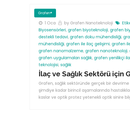
Grafen®
1 Oca
by Grafen Nanoteknoloji
Etik
Biyosensörleri
,
grafen biyoteknoloji
,
grafen bi
destekli tedavi
,
grafen doku mühendisliği
,
gra
mühendisliği
,
grafen ile ilaç gelişimi
,
grafen il
grafen nanomalzeme
,
grafen nanoteknoloji
,
grafen uygulamaları sağlık
,
grafen yenilikçi il
teknolojisi
,
sağlık
İlaç ve Sağlık Sektörü için 
Grafen, sağlık sektöründe gerçek bir devrime yo
şimdiye kadar birincil aşamalarında hastalıkla
kaslar ve optik protez yetenekli optik sinire bil