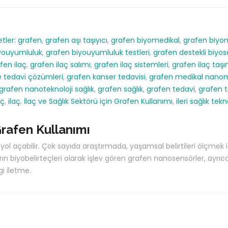
etler:
grafen
,
grafen aşı taşıyıcı
,
grafen biyomedikal
,
grafen biyo
youyumluluk
,
grafen biyouyumluluk testleri
,
grafen destekli biyo
fen ilaç
,
grafen ilaç salımı
,
grafen ilaç sistemleri
,
grafen ilaç taşı
e tedavi çözümleri
,
grafen kanser tedavisi
,
grafen medikal nan
grafen nanoteknoloji sağlık
,
grafen sağlık
,
grafen tedavi
,
grafen t
aç
,
ilaç
,
İlaç ve Sağlık Sektörü için Grafen Kullanımı
,
ileri sağlık tekno
Grafen Kullanımı
l açabilir. Çok sayıda araştırmada, yaşamsal belirtileri ölçmek içi
rın biyobelirteçleri olarak işlev gören grafen nanosensörler, ayrıc
gi iletme.