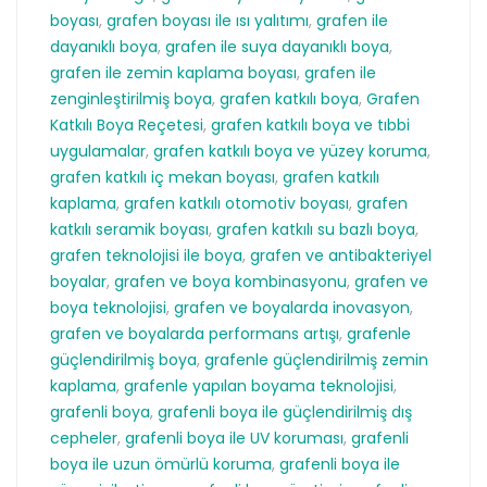
boyası
,
grafen boyası ile ısı yalıtımı
,
grafen ile
dayanıklı boya
,
grafen ile suya dayanıklı boya
,
grafen ile zemin kaplama boyası
,
grafen ile
zenginleştirilmiş boya
,
grafen katkılı boya
,
Grafen
Katkılı Boya Reçetesi
,
grafen katkılı boya ve tıbbi
uygulamalar
,
grafen katkılı boya ve yüzey koruma
,
grafen katkılı iç mekan boyası
,
grafen katkılı
kaplama
,
grafen katkılı otomotiv boyası
,
grafen
katkılı seramik boyası
,
grafen katkılı su bazlı boya
,
grafen teknolojisi ile boya
,
grafen ve antibakteriyel
boyalar
,
grafen ve boya kombinasyonu
,
grafen ve
boya teknolojisi
,
grafen ve boyalarda inovasyon
,
grafen ve boyalarda performans artışı
,
grafenle
güçlendirilmiş boya
,
grafenle güçlendirilmiş zemin
kaplama
,
grafenle yapılan boyama teknolojisi
,
grafenli boya
,
grafenli boya ile güçlendirilmiş dış
cepheler
,
grafenli boya ile UV koruması
,
grafenli
boya ile uzun ömürlü koruma
,
grafenli boya ile