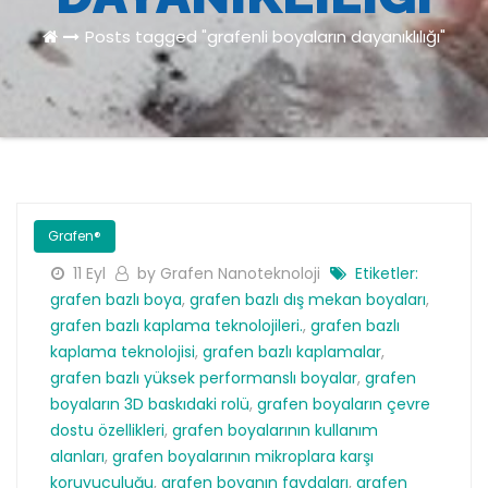
Posts tagged "grafenli boyaların dayanıklılığı"
Grafen®
11 Eyl
by Grafen Nanoteknoloji
Etiketler:
grafen bazlı boya
,
grafen bazlı dış mekan boyaları
,
grafen bazlı kaplama teknolojileri.
,
grafen bazlı
kaplama teknolojisi
,
grafen bazlı kaplamalar
,
grafen bazlı yüksek performanslı boyalar
,
grafen
boyaların 3D baskıdaki rolü
,
grafen boyaların çevre
dostu özellikleri
,
grafen boyalarının kullanım
alanları
,
grafen boyalarının mikroplara karşı
koruyuculuğu
,
grafen boyanın faydaları
,
grafen