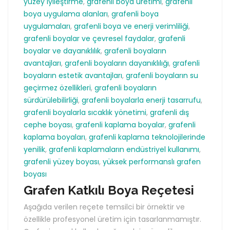
yüzey iyileştirme
,
grafenli boya üretimi
,
grafenli
boya uygulama alanları
,
grafenli boya
uygulamaları
,
grafenli boya ve enerji verimliliği
,
grafenli boyalar ve çevresel faydalar
,
grafenli
boyalar ve dayanıklılık
,
grafenli boyaların
avantajları
,
grafenli boyaların dayanıklılığı
,
grafenli
boyaların estetik avantajları
,
grafenli boyaların su
geçirmez özellikleri
,
grafenli boyaların
sürdürülebilirliği
,
grafenli boyalarla enerji tasarrufu
,
grafenli boyalarla sıcaklık yönetimi
,
grafenli dış
cephe boyası
,
grafenli kaplama boyalar
,
grafenli
kaplama boyaları
,
grafenli kaplama teknolojilerinde
yenilik
,
grafenli kaplamaların endüstriyel kullanımı
,
grafenli yüzey boyası
,
yüksek performanslı grafen
boyası
Grafen Katkılı Boya Reçetesi
Aşağıda verilen reçete temsilci bir örnektir ve
özellikle profesyonel üretim için tasarlanmamıştır.