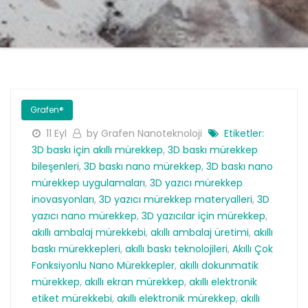
Grafen®
11 Eyl
by Grafen Nanoteknoloji
Etiketler:
3D baskı için akıllı mürekkep
,
3D baskı mürekkep
bileşenleri
,
3D baskı nano mürekkep
,
3D baskı nano
mürekkep uygulamaları
,
3D yazıcı mürekkep
inovasyonları
,
3D yazıcı mürekkep materyalleri
,
3D
yazıcı nano mürekkep
,
3D yazıcılar için mürekkep
,
akıllı ambalaj mürekkebi
,
akıllı ambalaj üretimi
,
akıllı
baskı mürekkepleri
,
akıllı baskı teknolojileri
,
Akıllı Çok
Fonksiyonlu Nano Mürekkepler
,
akıllı dokunmatik
mürekkep
,
akıllı ekran mürekkep
,
akıllı elektronik
etiket mürekkebi
,
akıllı elektronik mürekkep
,
akıllı