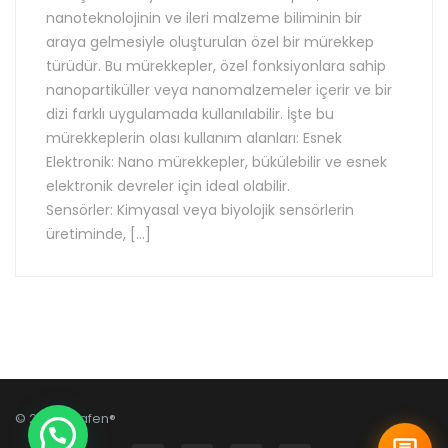
nanoteknolojinin ve ileri malzeme biliminin bir
araya gelmesiyle oluşturulan özel bir mürekkep
türüdür. Bu mürekkepler, özel fonksiyonlara sahip
nanopartiküller veya nanomalzemeler içerir ve bir
dizi farklı uygulamada kullanılabilir. İşte bu
mürekkeplerin olası kullanım alanları: Esnek
Elektronik: Nano mürekkepler, bükülebilir ve esnek
elektronik devreler için ideal olabilir.
Sensörler: Kimyasal veya biyolojik sensörlerin
üretiminde, […]
© 2026 Grafen®