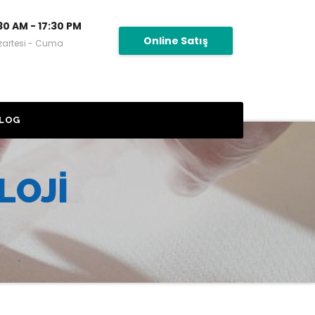
30 AM - 17:30 PM
Online Satış
zartesi - Cuma
LOG
LOJI