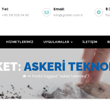
Tel:
Email:
8:
+90 216 526 04 90
info@grafen.com.tr
Pa
HİZMETLERİMİZ
UYGULAMALAR
İLETİŞİM
B
KET:
ASKERI TEKNO
Posts tagged "askeri teknoloji"