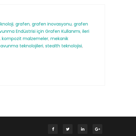
knoloji
,
grafen
,
grafen inovasyonu
,
grafen
avunma Endüstrisi için Grafen Kullanımı
,
ileri
,
kompozit malzemeler
,
mekanik
savunma teknolojileri
,
stealth teknolojisi
,