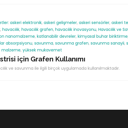
etler:
askeri elektronik
,
askeri gelişmeler
,
askeri sensörler
,
askeri te
r
,
havacılık
,
havacılık grafen
,
havacılık inovasyonu
,
Havacılık ve S
bon nanomalzeme
,
katlanabilir devreler
,
kimyasal buhar biriktirme
dar absorpsiyonu
,
savunma
,
savunma grafen
,
savunma sanayii
,
if malzeme
,
yüksek mukavemet
risi için Grafen Kullanımı
lık ve savunma ile ilgili birçok uygulamada kullanılmaktadır.