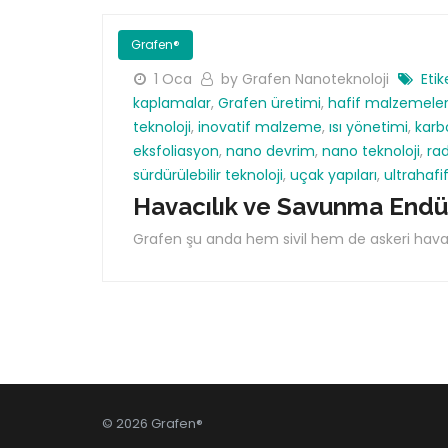
Grafen®
1 Oca
by Grafen Nanoteknoloji
Etik
kaplamalar
,
Grafen üretimi
,
hafif malzemele
teknoloji
,
inovatif malzeme
,
ısı yönetimi
,
kar
eksfoliasyon
,
nano devrim
,
nano teknoloji
,
ra
sürdürülebilir teknoloji
,
uçak yapıları
,
ultrahaf
Havacılık ve Savunma Endüst
Grafen şu anda hem sivil hem de askeri havacı
© 2026 Grafen®