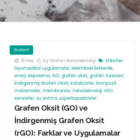
Grafen®
16 Haz
by Grafen Nanoteknoloji
Etiketler:
biyomedikal uygulamalar
,
elektriksel iletkenlik
,
enerji depolama
,
GO
,
grafen oksit
,
grafen türevleri
,
İndirgenmiş Grafen Oksit
,
katalizörler
,
kompozit
malzemeler
,
membranlar
,
nanoteknoloji
,
rGO
,
sensörler
,
su arıtma
,
süperkapasitörler
Grafen Oksit (GO) ve
İndirgenmiş Grafen Oksit
(rGO): Farklar ve Uygulamalar