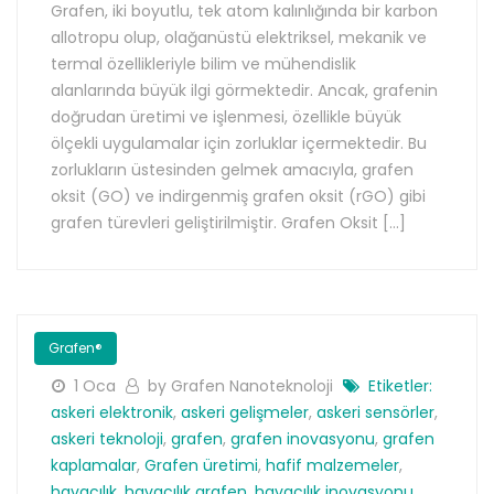
Grafen, iki boyutlu, tek atom kalınlığında bir karbon
allotropu olup, olağanüstü elektriksel, mekanik ve
termal özellikleriyle bilim ve mühendislik
alanlarında büyük ilgi görmektedir. Ancak, grafenin
doğrudan üretimi ve işlenmesi, özellikle büyük
ölçekli uygulamalar için zorluklar içermektedir. Bu
zorlukların üstesinden gelmek amacıyla, grafen
oksit (GO) ve indirgenmiş grafen oksit (rGO) gibi
grafen türevleri geliştirilmiştir. Grafen Oksit […]
Grafen®
1 Oca
by Grafen Nanoteknoloji
Etiketler:
askeri elektronik
,
askeri gelişmeler
,
askeri sensörler
,
askeri teknoloji
,
grafen
,
grafen inovasyonu
,
grafen
kaplamalar
,
Grafen üretimi
,
hafif malzemeler
,
havacılık
,
havacılık grafen
,
havacılık inovasyonu
,