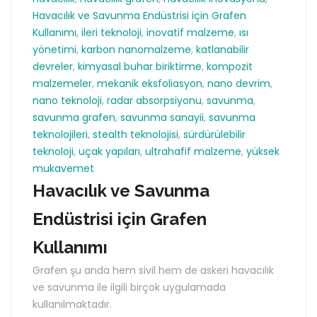
Havacılık ve Savunma Endüstrisi için Grafen
Kullanımı
,
ileri teknoloji
,
inovatif malzeme
,
ısı
yönetimi
,
karbon nanomalzeme
,
katlanabilir
devreler
,
kimyasal buhar biriktirme
,
kompozit
malzemeler
,
mekanik eksfoliasyon
,
nano devrim
,
nano teknoloji
,
radar absorpsiyonu
,
savunma
,
savunma grafen
,
savunma sanayii
,
savunma
teknolojileri
,
stealth teknolojisi
,
sürdürülebilir
teknoloji
,
uçak yapıları
,
ultrahafif malzeme
,
yüksek
mukavemet
Havacılık ve Savunma
Endüstrisi için Grafen
Kullanımı
Grafen şu anda hem sivil hem de askeri havacılık
ve savunma ile ilgili birçok uygulamada
kullanılmaktadır.