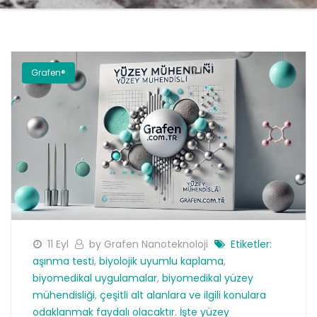
Grafen®
11 Eyl
by Grafen Nanoteknoloji
Etiketler:
aşınma testi
,
biyolojik uyumlu kaplama
,
biyomedikal uygulamalar
,
biyomedikal yüzey
mühendisliği
,
çeşitli alt alanlara ve ilgili konulara
odaklanmak faydalı olacaktır. İşte yüzey