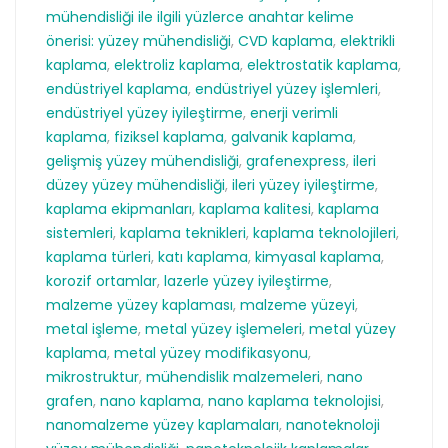
mühendisliği ile ilgili yüzlerce anahtar kelime
önerisi: yüzey mühendisliği
,
CVD kaplama
,
elektrikli
kaplama
,
elektroliz kaplama
,
elektrostatik kaplama
,
endüstriyel kaplama
,
endüstriyel yüzey işlemleri
,
endüstriyel yüzey iyileştirme
,
enerji verimli
kaplama
,
fiziksel kaplama
,
galvanik kaplama
,
gelişmiş yüzey mühendisliği
,
grafenexpress
,
ileri
düzey yüzey mühendisliği
,
ileri yüzey iyileştirme
,
kaplama ekipmanları
,
kaplama kalitesi
,
kaplama
sistemleri
,
kaplama teknikleri
,
kaplama teknolojileri
,
kaplama türleri
,
katı kaplama
,
kimyasal kaplama
,
korozif ortamlar
,
lazerle yüzey iyileştirme
,
malzeme yüzey kaplaması
,
malzeme yüzeyi
,
metal işleme
,
metal yüzey işlemeleri
,
metal yüzey
kaplama
,
metal yüzey modifikasyonu
,
mikrostruktur
,
mühendislik malzemeleri
,
nano
grafen
,
nano kaplama
,
nano kaplama teknolojisi
,
nanomalzeme yüzey kaplamaları
,
nanoteknoloji