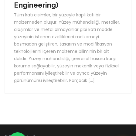
Engineering)
Tüm katı cisimler, bir yüzeyle kaplı katı bir
malzemeden oluşur. Yüzey mühendisliği, metaller,
alaşımlar ve metal olmayanlar gibi katı madde
yüzeyinin istenen özelliklerini malzemeyi
bozmadan geliştiren, tasarım ve modifikasyon
teknolojilerini içeren malzeme biliminin bir alt
dalıdır. Yüzey mühendisliği, çevresel hasara karşı
koruma sağlayabilir, yüzeyin mekanik veya fiziksel
performansını iyileştirebilir ve ayrıca yüzeyin
görünümünü iyileştirebilir. Parçacık […]