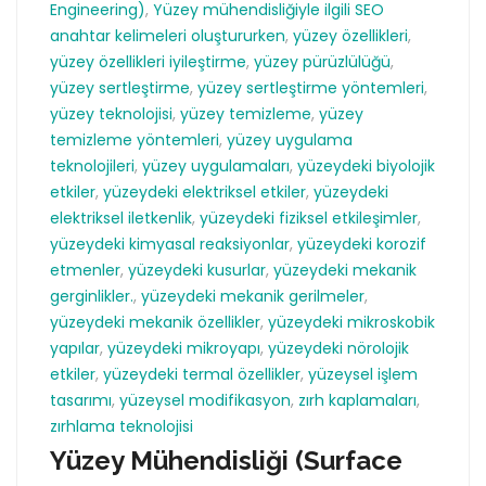
Engineering)
,
Yüzey mühendisliğiyle ilgili SEO
anahtar kelimeleri oluştururken
,
yüzey özellikleri
,
yüzey özellikleri iyileştirme
,
yüzey pürüzlülüğü
,
yüzey sertleştirme
,
yüzey sertleştirme yöntemleri
,
yüzey teknolojisi
,
yüzey temizleme
,
yüzey
temizleme yöntemleri
,
yüzey uygulama
teknolojileri
,
yüzey uygulamaları
,
yüzeydeki biyolojik
etkiler
,
yüzeydeki elektriksel etkiler
,
yüzeydeki
elektriksel iletkenlik
,
yüzeydeki fiziksel etkileşimler
,
yüzeydeki kimyasal reaksiyonlar
,
yüzeydeki korozif
etmenler
,
yüzeydeki kusurlar
,
yüzeydeki mekanik
gerginlikler.
,
yüzeydeki mekanik gerilmeler
,
yüzeydeki mekanik özellikler
,
yüzeydeki mikroskobik
yapılar
,
yüzeydeki mikroyapı
,
yüzeydeki nörolojik
etkiler
,
yüzeydeki termal özellikler
,
yüzeysel işlem
tasarımı
,
yüzeysel modifikasyon
,
zırh kaplamaları
,
zırhlama teknolojisi
Yüzey Mühendisliği (Surface