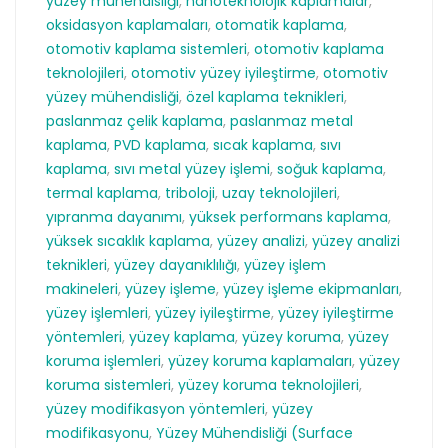
yüzey mühendisliği
,
nanoteknolojik kaplamalar
,
oksidasyon kaplamaları
,
otomatik kaplama
,
otomotiv kaplama sistemleri
,
otomotiv kaplama
teknolojileri
,
otomotiv yüzey iyileştirme
,
otomotiv
yüzey mühendisliği
,
özel kaplama teknikleri
,
paslanmaz çelik kaplama
,
paslanmaz metal
kaplama
,
PVD kaplama
,
sıcak kaplama
,
sıvı
kaplama
,
sıvı metal yüzey işlemi
,
soğuk kaplama
,
termal kaplama
,
triboloji
,
uzay teknolojileri
,
yıpranma dayanımı
,
yüksek performans kaplama
,
yüksek sıcaklık kaplama
,
yüzey analizi
,
yüzey analizi
teknikleri
,
yüzey dayanıklılığı
,
yüzey işlem
makineleri
,
yüzey işleme
,
yüzey işleme ekipmanları
,
yüzey işlemleri
,
yüzey iyileştirme
,
yüzey iyileştirme
yöntemleri
,
yüzey kaplama
,
yüzey koruma
,
yüzey
koruma işlemleri
,
yüzey koruma kaplamaları
,
yüzey
koruma sistemleri
,
yüzey koruma teknolojileri
,
yüzey modifikasyon yöntemleri
,
yüzey
modifikasyonu
,
Yüzey Mühendisliği (Surface