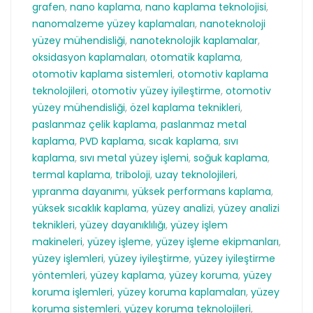
grafen
,
nano kaplama
,
nano kaplama teknolojisi
,
nanomalzeme yüzey kaplamaları
,
nanoteknoloji
yüzey mühendisliği
,
nanoteknolojik kaplamalar
,
oksidasyon kaplamaları
,
otomatik kaplama
,
otomotiv kaplama sistemleri
,
otomotiv kaplama
teknolojileri
,
otomotiv yüzey iyileştirme
,
otomotiv
yüzey mühendisliği
,
özel kaplama teknikleri
,
paslanmaz çelik kaplama
,
paslanmaz metal
kaplama
,
PVD kaplama
,
sıcak kaplama
,
sıvı
kaplama
,
sıvı metal yüzey işlemi
,
soğuk kaplama
,
termal kaplama
,
triboloji
,
uzay teknolojileri
,
yıpranma dayanımı
,
yüksek performans kaplama
,
yüksek sıcaklık kaplama
,
yüzey analizi
,
yüzey analizi
teknikleri
,
yüzey dayanıklılığı
,
yüzey işlem
makineleri
,
yüzey işleme
,
yüzey işleme ekipmanları
,
yüzey işlemleri
,
yüzey iyileştirme
,
yüzey iyileştirme
yöntemleri
,
yüzey kaplama
,
yüzey koruma
,
yüzey
koruma işlemleri
,
yüzey koruma kaplamaları
,
yüzey
koruma sistemleri
,
yüzey koruma teknolojileri
,