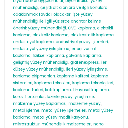
biyomedikal uygulamalar
,
biyomedikal yüzey
mühendisliği
,
çeşitli alt alanlara ve ilgili konulara
odaklanmak faydalı olacaktır. İşte yüzey
mühendisliği ile ilgili yüzlerce anahtar kelime
önerisi: yüzey mühendisliği
,
CVD kaplama
,
elektrikli
kaplama
,
elektroliz kaplama
,
elektrostatik kaplama
,
endüstriyel kaplama
,
endüstriyel yüzey işlemleri
,
endüstriyel yüzey iyileştirme
,
enerji verimli
kaplama
,
fiziksel kaplama
,
galvanik kaplama
,
gelişmiş yüzey mühendisliği
,
grafenexpress
,
ileri
düzey yüzey mühendisliği
,
ileri yüzey iyileştirme
,
kaplama ekipmanları
,
kaplama kalitesi
,
kaplama
sistemleri
,
kaplama teknikleri
,
kaplama teknolojileri
,
kaplama türleri
,
katı kaplama
,
kimyasal kaplama
,
korozif ortamlar
,
lazerle yüzey iyileştirme
,
malzeme yüzey kaplaması
,
malzeme yüzeyi
,
metal işleme
,
metal yüzey işlemeleri
,
metal yüzey
kaplama
,
metal yüzey modifikasyonu
,
mikrostruktur
,
mühendislik malzemeleri
,
nano