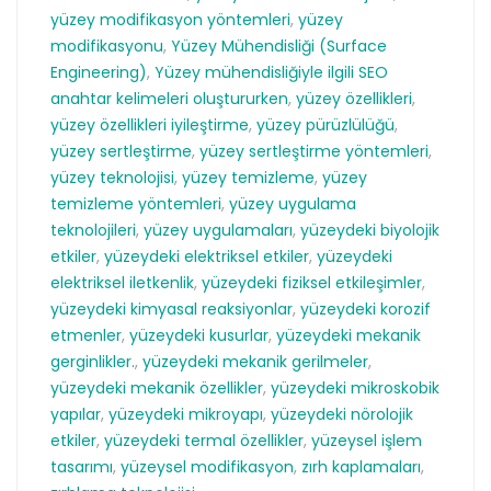
yüzey modifikasyon yöntemleri
,
yüzey
modifikasyonu
,
Yüzey Mühendisliği (Surface
Engineering)
,
Yüzey mühendisliğiyle ilgili SEO
anahtar kelimeleri oluştururken
,
yüzey özellikleri
,
yüzey özellikleri iyileştirme
,
yüzey pürüzlülüğü
,
yüzey sertleştirme
,
yüzey sertleştirme yöntemleri
,
yüzey teknolojisi
,
yüzey temizleme
,
yüzey
temizleme yöntemleri
,
yüzey uygulama
teknolojileri
,
yüzey uygulamaları
,
yüzeydeki biyolojik
etkiler
,
yüzeydeki elektriksel etkiler
,
yüzeydeki
elektriksel iletkenlik
,
yüzeydeki fiziksel etkileşimler
,
yüzeydeki kimyasal reaksiyonlar
,
yüzeydeki korozif
etmenler
,
yüzeydeki kusurlar
,
yüzeydeki mekanik
gerginlikler.
,
yüzeydeki mekanik gerilmeler
,
yüzeydeki mekanik özellikler
,
yüzeydeki mikroskobik
yapılar
,
yüzeydeki mikroyapı
,
yüzeydeki nörolojik
etkiler
,
yüzeydeki termal özellikler
,
yüzeysel işlem
tasarımı
,
yüzeysel modifikasyon
,
zırh kaplamaları
,