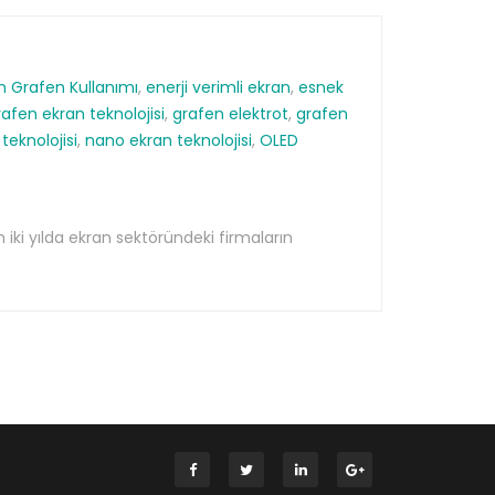
in Grafen Kullanımı
,
enerji verimli ekran
,
esnek
rafen ekran teknolojisi
,
grafen elektrot
,
grafen
eknolojisi
,
nano ekran teknolojisi
,
OLED
 iki yılda ekran sektöründeki firmaların