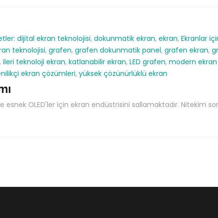
etler:
dijital ekran teknolojisi
,
dokunmatik ekran
,
ekran
,
Ekranlar iç
an teknolojisi
,
grafen
,
grafen dokunmatik panel
,
grafen ekran
,
g
,
ileri teknoloji ekran
,
katlanabilir ekran
,
LED grafen
,
modern ekran t
nilikçi ekran çözümleri
,
yüksek çözünürlüklü ekran
ımı
e esnek OLED'ler için ekran endüstrisini sallamaktadır. Nitekim son