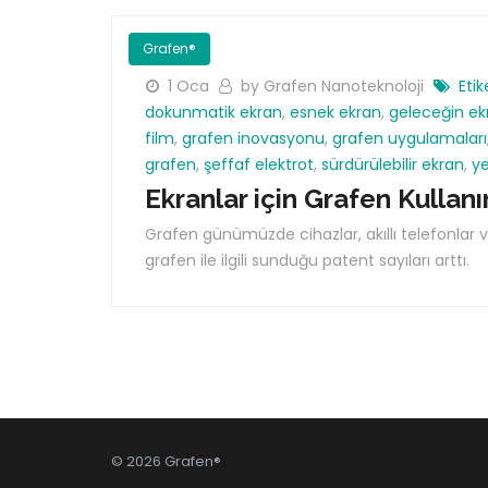
Grafen®
1 Oca
by Grafen Nanoteknoloji
Etik
dokunmatik ekran
,
esnek ekran
,
geleceğin ekr
film
,
grafen inovasyonu
,
grafen uygulamaları
grafen
,
şeffaf elektrot
,
sürdürülebilir ekran
,
ye
Ekranlar için Grafen Kullan
Grafen günümüzde cihazlar, akıllı telefonlar v
grafen ile ilgili sunduğu patent sayıları arttı.
© 2026 Grafen®