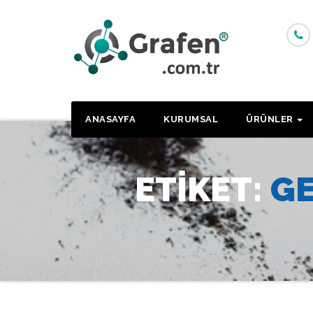
Skip
to
content
ANASAYFA
KURUMSAL
ÜRÜNLER
ETIKET:
GE