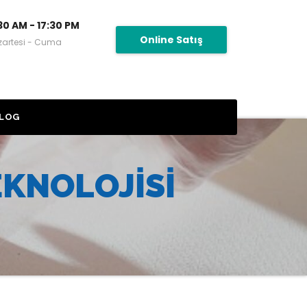
30 AM - 17:30 PM
Online Satış
zartesi - Cuma
LOG
EKNOLOJISI