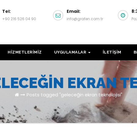
Tel:
Email:
8:
+90 216 526 04 90
info@grafen.com.tr
Pa
HİZMETLERİMİZ
UYGULAMALAR
İLETİŞİM
B
LECEĞIN EKRAN T
Posts tagged "geleceğin ekran teknolojisi"