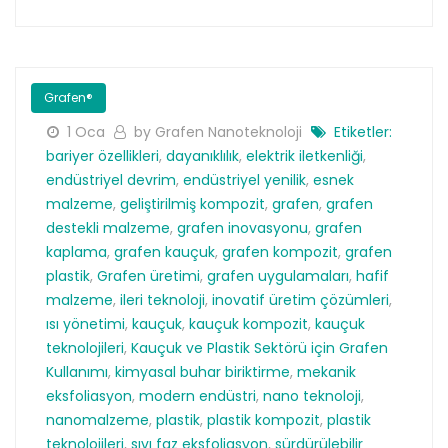
Grafen®
1 Oca
by Grafen Nanoteknoloji
Etiketler:
bariyer özellikleri
,
dayanıklılık
,
elektrik iletkenliği
,
endüstriyel devrim
,
endüstriyel yenilik
,
esnek
malzeme
,
geliştirilmiş kompozit
,
grafen
,
grafen
destekli malzeme
,
grafen inovasyonu
,
grafen
kaplama
,
grafen kauçuk
,
grafen kompozit
,
grafen
plastik
,
Grafen üretimi
,
grafen uygulamaları
,
hafif
malzeme
,
ileri teknoloji
,
inovatif üretim çözümleri
,
ısı yönetimi
,
kauçuk
,
kauçuk kompozit
,
kauçuk
teknolojileri
,
Kauçuk ve Plastik Sektörü için Grafen
Kullanımı
,
kimyasal buhar biriktirme
,
mekanik
eksfoliasyon
,
modern endüstri
,
nano teknoloji
,
nanomalzeme
,
plastik
,
plastik kompozit
,
plastik
teknolojileri
,
sıvı faz eksfoliasyon
,
sürdürülebilir