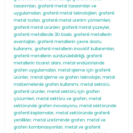
tasarımları
,
grafenli metal tasarımları ve
uygulamaları
,
grafenli metal teknolojileri
,
grafenli
metal tozları
,
grafenli metal üretim yöntemleri
,
grafenli metal ürünleri
,
grafenli metal yüzeyler
,
grafenli metallerde 3D baskı
,
grafenli metallerin
avantajları
,
grafenli metallerin çevre dostu
kullanımı.
,
grafenli metallerin inovatif kullanımları
,
grafenli metallerin sürdürülebilirliği
,
grafenli
metallerin ticaret alanı
,
metal endüstrisinde
grafen uygulamaları
,
metal işleme için grafenli
ürünler
,
metal işleme ve grafen teknolojisi
,
metal
malzemelerde grafen kullanımı
,
metal sektörü
grafenli ürünler
,
metal sektörü için grafen
çözümleri
,
metal sektörü ve grafen
,
metal
sektöründe grafen inovasyonu
,
metal sektöründe
grafenli kaplamalar
,
metal sektöründe grafenli
yenilikler
,
metal üretiminde grafen
,
metal ve
grafen kombinasyonları
,
metal ve grafenli