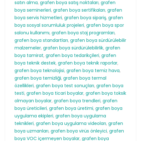
satın alma
,
grafen boya satış noktaları
,
grafen
boya seminerleri
,
grafen boya sertifikaları
,
grafen
boya servis hizmetleri
,
grafen boya sipariş
,
grafen
boya sosyal sorumluluk projeleri
,
grafen boya spor
salonu kullanımı
,
grafen boya staj programları
,
grafen boya standartları
,
grafen boya sürdürülebilir
malzemeler
,
grafen boya sürdürülebilirlik
,
grafen
boya tamirat
,
grafen boya tedarikçileri
,
grafen
boya teknik destek
,
grafen boya teknik raporlar
,
grafen boya teknolojisi
,
grafen boya temiz hava
,
grafen boya temizliği
,
grafen boya termal
özellikleri
,
grafen boya test sonuçları
,
grafen boya
testi
,
grafen boya ticari boyalar
,
grafen boya toksik
olmayan boyalar
,
grafen boya trendleri
,
grafen
boya üreticileri
,
grafen boya üretimi
,
grafen boya
uygulama ekipleri
,
grafen boya uygulama
teknikleri
,
grafen boya uygulama videoları
,
grafen
boya uzmanları
,
grafen boya virüs önleyici
,
grafen
boya VOC içermeyen boyalar
,
grafen boya