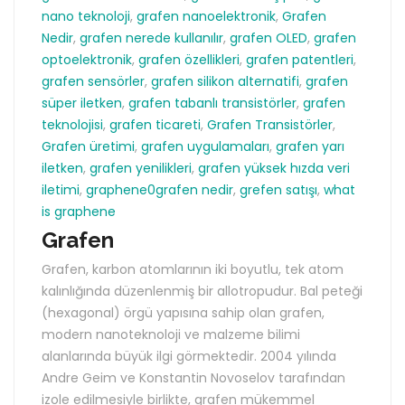
nano teknoloji
,
grafen nanoelektronik
,
Grafen
Nedir
,
grafen nerede kullanılır
,
grafen OLED
,
grafen
optoelektronik
,
grafen özellikleri
,
grafen patentleri
,
grafen sensörler
,
grafen silikon alternatifi
,
grafen
süper iletken
,
grafen tabanlı transistörler
,
grafen
teknolojisi
,
grafen ticareti
,
Grafen Transistörler
,
Grafen üretimi
,
grafen uygulamaları
,
grafen yarı
iletken
,
grafen yenilikleri
,
grafen yüksek hızda veri
iletimi
,
graphene0grafen nedir
,
grefen satışı
,
what
is graphene
Grafen
Grafen, karbon atomlarının iki boyutlu, tek atom
kalınlığında düzenlenmiş bir allotropudur. Bal peteği
(hexagonal) örgü yapısına sahip olan grafen,
modern nanoteknoloji ve malzeme bilimi
alanlarında büyük ilgi görmektedir. 2004 yılında
Andre Geim ve Konstantin Novoselov tarafından
izole edilmesiyle birlikte, grafen mükemmel