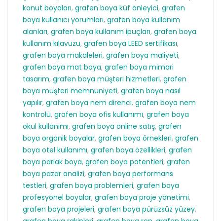
konut boyaları
,
grafen boya küf önleyici
,
grafen
boya kullanıcı yorumları
,
grafen boya kullanım
alanları
,
grafen boya kullanım ipuçları
,
grafen boya
kullanım kılavuzu
,
grafen boya LEED sertifikası
,
grafen boya makaleleri
,
grafen boya maliyeti
,
grafen boya mat boya
,
grafen boya mimari
tasarım
,
grafen boya müşteri hizmetleri
,
grafen
boya müşteri memnuniyeti
,
grafen boya nasıl
yapılır
,
grafen boya nem direnci
,
grafen boya nem
kontrolü
,
grafen boya ofis kullanımı
,
grafen boya
okul kullanımı
,
grafen boya online satış
,
grafen
boya organik boyalar
,
grafen boya örnekleri
,
grafen
boya otel kullanımı
,
grafen boya özellikleri
,
grafen
boya parlak boya
,
grafen boya patentleri
,
grafen
boya pazar analizi
,
grafen boya performans
testleri
,
grafen boya problemleri
,
grafen boya
profesyonel boyalar
,
grafen boya proje yönetimi
,
grafen boya projeleri
,
grafen boya pürüzsüz yüzey
,
grafen boya rakipleri
,
grafen boya ren
,
grafen boya