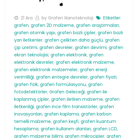
21 Ara
by Grafen Nanoteknoloji
Etiketler:
grafen
,
grafen 2D malzeme
,
grafen araştırmaları
,
grafen atomik yapı
,
grafen bazlı çipler
,
grafen bazlı
yarı iletkenler
,
grafen çelikten daha güçlü
,
grafen
çip üretimi
,
grafen devreler
,
grafen devrimi
,
grafen
ekran teknolojisi
,
grafen elektronik
,
grafen
elektronik devreler
,
grafen elektronik malzeme
,
grafen elektronik malzemeler
,
grafen enerji
verimliliği
,
grafen entegre devreler
,
grafen fiyati
,
grafen fizik
,
grafen formülasyonu
,
grafen
fotodetektörler
,
Grafen Geleceği
,
grafen ile
kaplanmış çipler
,
grafen iletken malzeme
,
grafen
iletkenliği
,
grafen ince film transistörler
,
grafen
inovasyonları
,
grafen kaplama
,
grafen karbon
temelli malzeme
,
grafen keşfi
,
grafen kuantum
hesaplama
,
grafen kullanım alanları
,
grafen LCD
,
grafen malzeme bilimi
,
grafen mikroçipler
,
grafen