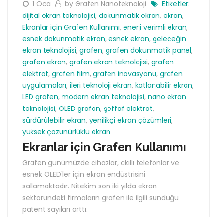
1 Oca
by Grafen Nanoteknoloji
Etiketler:
dijital ekran teknolojisi
,
dokunmatik ekran
,
ekran
,
Ekranlar için Grafen Kullanımı
,
enerji verimli ekran
,
esnek dokunmatik ekran
,
esnek ekran
,
geleceğin
ekran teknolojisi
,
grafen
,
grafen dokunmatik panel
,
grafen ekran
,
grafen ekran teknolojisi
,
grafen
elektrot
,
grafen film
,
grafen inovasyonu
,
grafen
uygulamaları
,
ileri teknoloji ekran
,
katlanabilir ekran
,
LED grafen
,
modern ekran teknolojisi
,
nano ekran
teknolojisi
,
OLED grafen
,
şeffaf elektrot
,
sürdürülebilir ekran
,
yenilikçi ekran çözümleri
,
yüksek çözünürlüklü ekran
Ekranlar için Grafen Kullanımı
Grafen günümüzde cihazlar, akıllı telefonlar ve
esnek OLED'ler için ekran endüstrisini
sallamaktadır. Nitekim son iki yılda ekran
sektöründeki firmaların grafen ile ilgili sunduğu
patent sayıları arttı.