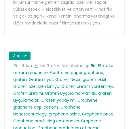
bir unsur haline getiren şaşırtıcı özellikler sağlar:
yüksek esneklik, elastikiyet ve artan sertlik, hafiflik
ve çok az ağırlık, kendi kendini onarma yeteneği ve
diğer maddelerle pozitif kimyasal reaksiyon.
Grafen®
26 Ara
by Grafen Nanoteknoloji
Etiketler:
ankara graphene
,
Electronic paper graphene
,
grafen
,
Grafen fiyat
,
Grafen Nedir
,
grafen oksit
,
Grafen özellikleri kimya
,
Grafen üretim yöntemleri
,
Grafen üretimi
,
Grafen Uygulama Alanları
,
grafen
uygulamaları
,
Grafen yapay mi
,
Graphene
,
graphene applications
,
Graphene
Nanotechnology
,
graphene oxide
,
Graphene price
,
Graphene producing companies
,
Graphene
production
,
Graphene production at home
,