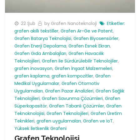
22 Şub
by Grafen Nanoteknoloji
Etiketler:
grafen akıllı tekstiller
,
Grafen Ar-Ge ve Patent
,
Grafen Batarya Teknolojisi
,
Grafen Biyosensörler
,
Grafen Enerji Depolama
,
Grafen Esnek Ekran
,
Grafen Gıda Ambalajları
,
Grafen Havacılık
Teknolojileri
,
Grafen ile Sürdürülebilir Teknolojiler
,
grafen inovasyon
,
Grafen İnşaat Malzemeleri
,
grafen kaplama
,
grafen kompozitler
,
Grafen
Medikal Uygulamalar
,
Grafen Otomotiv
Uygulamaları
,
Grafen Pazar Analizleri
,
Grafen Sağlık
Teknolojileri
,
Grafen Savunma Çözümleri
,
Grafen
Süperkapasitör
,
Grafen Tabanlı Çözümler
,
Grafen
Teknoknolojisi
,
Grafen Teknolojileri
,
Grafen Üretim
Teknikleri
,
grafen uygulamaları
,
Grafen ve IoT
,
Yüksek İletkenlik Grafeni
Grafen Teknolojisi