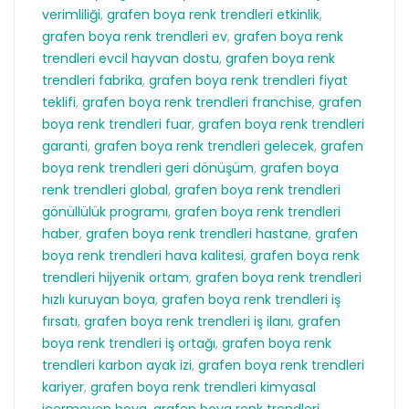
verimliliği
,
grafen boya renk trendleri etkinlik
,
grafen boya renk trendleri ev
,
grafen boya renk
trendleri evcil hayvan dostu
,
grafen boya renk
trendleri fabrika
,
grafen boya renk trendleri fiyat
teklifi
,
grafen boya renk trendleri franchise
,
grafen
boya renk trendleri fuar
,
grafen boya renk trendleri
garanti
,
grafen boya renk trendleri gelecek
,
grafen
boya renk trendleri geri dönüşüm
,
grafen boya
renk trendleri global
,
grafen boya renk trendleri
gönüllülük programı
,
grafen boya renk trendleri
haber
,
grafen boya renk trendleri hastane
,
grafen
boya renk trendleri hava kalitesi
,
grafen boya renk
trendleri hijyenik ortam
,
grafen boya renk trendleri
hızlı kuruyan boya
,
grafen boya renk trendleri iş
fırsatı
,
grafen boya renk trendleri iş ilanı
,
grafen
boya renk trendleri iş ortağı
,
grafen boya renk
trendleri karbon ayak izi
,
grafen boya renk trendleri
kariyer
,
grafen boya renk trendleri kimyasal
içermeyen boya
,
grafen boya renk trendleri