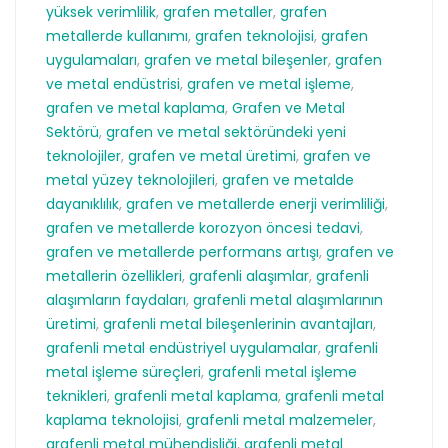
yüksek verimlilik
,
grafen metaller
,
grafen
metallerde kullanımı
,
grafen teknolojisi
,
grafen
uygulamaları
,
grafen ve metal bileşenler
,
grafen
ve metal endüstrisi
,
grafen ve metal işleme
,
grafen ve metal kaplama
,
Grafen ve Metal
Sektörü
,
grafen ve metal sektöründeki yeni
teknolojiler
,
grafen ve metal üretimi
,
grafen ve
metal yüzey teknolojileri
,
grafen ve metalde
dayanıklılık
,
grafen ve metallerde enerji verimliliği
,
grafen ve metallerde korozyon öncesi tedavi
,
grafen ve metallerde performans artışı
,
grafen ve
metallerin özellikleri
,
grafenli alaşımlar
,
grafenli
alaşımların faydaları
,
grafenli metal alaşımlarının
üretimi
,
grafenli metal bileşenlerinin avantajları
,
grafenli metal endüstriyel uygulamalar
,
grafenli
metal işleme süreçleri
,
grafenli metal işleme
teknikleri
,
grafenli metal kaplama
,
grafenli metal
kaplama teknolojisi
,
grafenli metal malzemeler
,
grafenli metal mühendisliği
,
grafenli metal