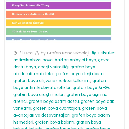
31 Oca
by Grafen Nanoteknoloji
Etiketler:
antimikrobiyal boya
,
bakteri önleyici boya
,
çevre
dostu boya
,
enerji verimliliği
,
grafen boya
akademik makaleler
,
grafen boya alerji dostu
,
grafen boya alışveriş merkezi kullanımı
,
grafen
boya antimikrobiyal özellikler
,
grafen boya Ar-Ge
,
grafen boya araştırmaları
,
grafen boya aşınma
direnci
,
grafen boya astım dostu
,
grafen boya atık
yönetimi
,
grafen boya avantajları
,
grafen boya
avantajları ve dezavantajları
,
grafen boya bakım
hizmetleri
,
grafen boya bakımı
,
grafen boya
bakteri önleyici
,
grafen boya bayilik
,
grafen boya