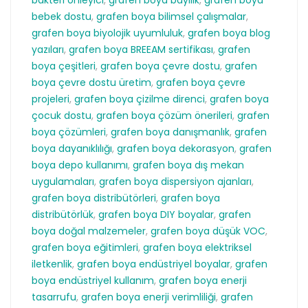
bebek dostu
,
grafen boya bilimsel çalışmalar
,
grafen boya biyolojik uyumluluk
,
grafen boya blog
yazıları
,
grafen boya BREEAM sertifikası
,
grafen
boya çeşitleri
,
grafen boya çevre dostu
,
grafen
boya çevre dostu üretim
,
grafen boya çevre
projeleri
,
grafen boya çizilme direnci
,
grafen boya
çocuk dostu
,
grafen boya çözüm önerileri
,
grafen
boya çözümleri
,
grafen boya danışmanlık
,
grafen
boya dayanıklılığı
,
grafen boya dekorasyon
,
grafen
boya depo kullanımı
,
grafen boya dış mekan
uygulamaları
,
grafen boya dispersiyon ajanları
,
grafen boya distribütörleri
,
grafen boya
distribütörlük
,
grafen boya DIY boyalar
,
grafen
boya doğal malzemeler
,
grafen boya düşük VOC
,
grafen boya eğitimleri
,
grafen boya elektriksel
iletkenlik
,
grafen boya endüstriyel boyalar
,
grafen
boya endüstriyel kullanım
,
grafen boya enerji
tasarrufu
,
grafen boya enerji verimliliği
,
grafen