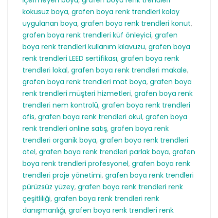
kokusuz boya
,
grafen boya renk trendleri kolay
uygulanan boya
,
grafen boya renk trendleri konut
,
grafen boya renk trendleri küf önleyici
,
grafen
boya renk trendleri kullanım kılavuzu
,
grafen boya
renk trendleri LEED sertifikası
,
grafen boya renk
trendleri lokal
,
grafen boya renk trendleri makale
,
grafen boya renk trendleri mat boya
,
grafen boya
renk trendleri müşteri hizmetleri
,
grafen boya renk
trendleri nem kontrolü
,
grafen boya renk trendleri
ofis
,
grafen boya renk trendleri okul
,
grafen boya
renk trendleri online satış
,
grafen boya renk
trendleri organik boya
,
grafen boya renk trendleri
otel
,
grafen boya renk trendleri parlak boya
,
grafen
boya renk trendleri profesyonel
,
grafen boya renk
trendleri proje yönetimi
,
grafen boya renk trendleri
pürüzsüz yüzey
,
grafen boya renk trendleri renk
çeşitliliği
,
grafen boya renk trendleri renk
danışmanlığı
,
grafen boya renk trendleri renk