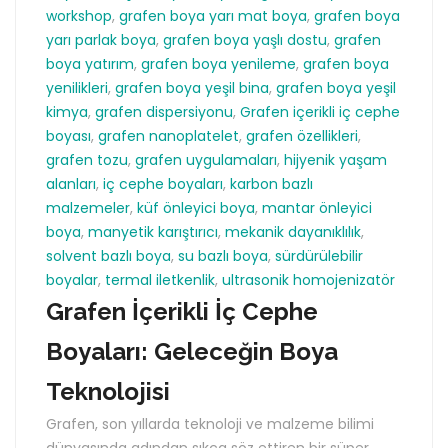
workshop
,
grafen boya yarı mat boya
,
grafen boya
yarı parlak boya
,
grafen boya yaşlı dostu
,
grafen
boya yatırım
,
grafen boya yenileme
,
grafen boya
yenilikleri
,
grafen boya yeşil bina
,
grafen boya yeşil
kimya
,
grafen dispersiyonu
,
Grafen içerikli iç cephe
boyası
,
grafen nanoplatelet
,
grafen özellikleri
,
grafen tozu
,
grafen uygulamaları
,
hijyenik yaşam
alanları
,
iç cephe boyaları
,
karbon bazlı
malzemeler
,
küf önleyici boya
,
mantar önleyici
boya
,
manyetik karıştırıcı
,
mekanik dayanıklılık
,
solvent bazlı boya
,
su bazlı boya
,
sürdürülebilir
boyalar
,
termal iletkenlik
,
ultrasonik homojenizatör
Grafen İçerikli İç Cephe
Boyaları: Geleceğin Boya
Teknolojisi
Grafen, son yıllarda teknoloji ve malzeme bilimi
dünyasında adından sıkça söz ettiren bir süper