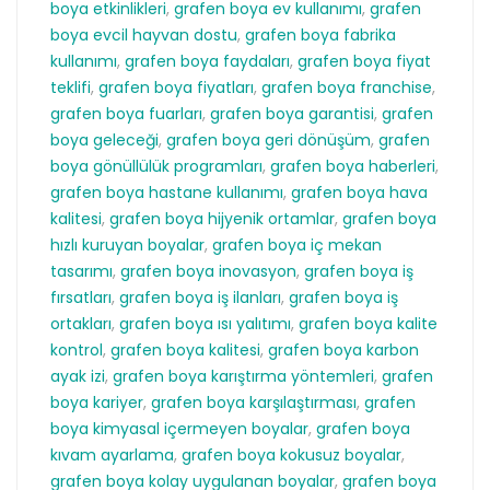
boya etkinlikleri
,
grafen boya ev kullanımı
,
grafen
boya evcil hayvan dostu
,
grafen boya fabrika
kullanımı
,
grafen boya faydaları
,
grafen boya fiyat
teklifi
,
grafen boya fiyatları
,
grafen boya franchise
,
grafen boya fuarları
,
grafen boya garantisi
,
grafen
boya geleceği
,
grafen boya geri dönüşüm
,
grafen
boya gönüllülük programları
,
grafen boya haberleri
,
grafen boya hastane kullanımı
,
grafen boya hava
kalitesi
,
grafen boya hijyenik ortamlar
,
grafen boya
hızlı kuruyan boyalar
,
grafen boya iç mekan
tasarımı
,
grafen boya inovasyon
,
grafen boya iş
fırsatları
,
grafen boya iş ilanları
,
grafen boya iş
ortakları
,
grafen boya ısı yalıtımı
,
grafen boya kalite
kontrol
,
grafen boya kalitesi
,
grafen boya karbon
ayak izi
,
grafen boya karıştırma yöntemleri
,
grafen
boya kariyer
,
grafen boya karşılaştırması
,
grafen
boya kimyasal içermeyen boyalar
,
grafen boya
kıvam ayarlama
,
grafen boya kokusuz boyalar
,
grafen boya kolay uygulanan boyalar
,
grafen boya