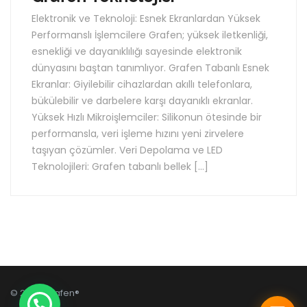
Elektronik ve Teknoloji: Esnek Ekranlardan Yüksek
Performanslı İşlemcilere Grafen; yüksek iletkenliği,
esnekliği ve dayanıklılığı sayesinde elektronik
dünyasını baştan tanımlıyor. Grafen Tabanlı Esnek
Ekranlar: Giyilebilir cihazlardan akıllı telefonlara,
bükülebilir ve darbelere karşı dayanıklı ekranlar.
Yüksek Hızlı Mikroişlemciler: Silikonun ötesinde bir
performansla, veri işleme hızını yeni zirvelere
taşıyan çözümler. Veri Depolama ve LED
Teknolojileri: Grafen tabanlı bellek […]
© 2026 Grafen®