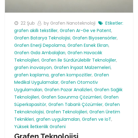
22 Şub
by Grafen Nanoteknoloji
Etiketler:
grafen akıllı tekstiller
,
Grafen Ar-Ge ve Patent
,
Grafen Batarya Teknolojisi
,
Grafen Biyosensörler
,
Grafen Enerji Depolama
,
Grafen Esnek Ekran
,
Grafen Gıda Ambalajları
,
Grafen Havacılık
Teknolojileri
,
Grafen ile Sürdürülebilir Teknolojiler
,
grafen inovasyon
,
Grafen İnşaat Malzemeleri
,
grafen kaplama
,
grafen kompozitler
,
Grafen
Medikal Uygulamalar
,
Grafen Otomotiv
Uygulamaları
,
Grafen Pazar Analizleri
,
Grafen Sağlık
Teknolojileri
,
Grafen Savunma Çözümleri
,
Grafen
Süperkapasitör
,
Grafen Tabanlı Çözümler
,
Grafen
Teknoknolojisi
,
Grafen Teknolojileri
,
Grafen Üretim
Teknikleri
,
grafen uygulamaları
,
Grafen ve IoT
,
Yüksek İletkenlik Grafeni
Grafen Teknolojisi