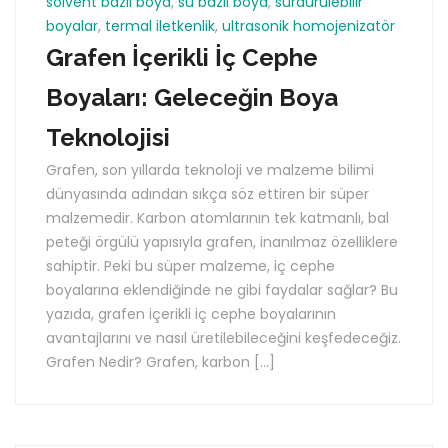
solvent bazlı boya
,
su bazlı boya
,
sürdürülebilir
boyalar
,
termal iletkenlik
,
ultrasonik homojenizatör
Grafen İçerikli İç Cephe
Boyaları: Geleceğin Boya
Teknolojisi
Grafen, son yıllarda teknoloji ve malzeme bilimi
dünyasında adından sıkça söz ettiren bir süper
malzemedir. Karbon atomlarının tek katmanlı, bal
peteği örgülü yapısıyla grafen, inanılmaz özelliklere
sahiptir. Peki bu süper malzeme, iç cephe
boyalarına eklendiğinde ne gibi faydalar sağlar? Bu
yazıda, grafen içerikli iç cephe boyalarının
avantajlarını ve nasıl üretilebileceğini keşfedeceğiz.
Grafen Nedir? Grafen, karbon […]