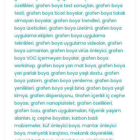
özellikleri
,
grafen boya test sonuçları
,
grafen boya
testi
,
grafen boya ticari boyalar
,
grafen boya toksik
olmayan boyalar
,
grafen boya trendleri
,
grafen
boya üreticileri
,
grafen boya üretimi
,
grafen boya
uygulama ekipleri
,
grafen boya uygulama
teknikleri
,
grafen boya uygulama videoları
,
grafen
boya uzmanları
,
grafen boya virüs önleyici
,
grafen
boya VOC içermeyen boyalar
,
grafen boya
workshop
,
grafen boya yarı mat boya
,
grafen boya
yarı parlak boya
,
grafen boya yaşlı dostu
,
grafen
boya yatırım
,
grafen boya yenileme
,
grafen boya
yenilikleri
,
grafen boya yeşil bina
,
grafen boya yeşil
kimya
,
grafen dispersiyonu
,
Grafen içerikli iç cephe
boyası
,
grafen nanoplatelet
,
grafen özellikleri
,
grafen tozu
,
grafen uygulamaları
,
hijyenik yaşam
alanları
,
iç cephe boyaları
,
karbon bazlı
malzemeler
,
küf önleyici boya
,
mantar önleyici
boya
,
manyetik karıştırıcı
,
mekanik dayanıklılık
,