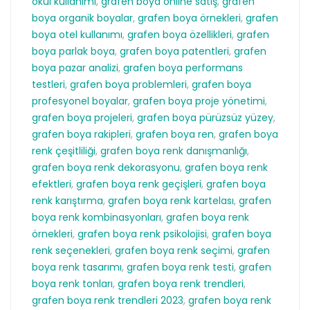
okul kullanımı
,
grafen boya online satış
,
grafen
boya organik boyalar
,
grafen boya örnekleri
,
grafen
boya otel kullanımı
,
grafen boya özellikleri
,
grafen
boya parlak boya
,
grafen boya patentleri
,
grafen
boya pazar analizi
,
grafen boya performans
testleri
,
grafen boya problemleri
,
grafen boya
profesyonel boyalar
,
grafen boya proje yönetimi
,
grafen boya projeleri
,
grafen boya pürüzsüz yüzey
,
grafen boya rakipleri
,
grafen boya ren
,
grafen boya
renk çeşitliliği
,
grafen boya renk danışmanlığı
,
grafen boya renk dekorasyonu
,
grafen boya renk
efektleri
,
grafen boya renk geçişleri
,
grafen boya
renk karıştırma
,
grafen boya renk kartelası
,
grafen
boya renk kombinasyonları
,
grafen boya renk
örnekleri
,
grafen boya renk psikolojisi
,
grafen boya
renk seçenekleri
,
grafen boya renk seçimi
,
grafen
boya renk tasarımı
,
grafen boya renk testi
,
grafen
boya renk tonları
,
grafen boya renk trendleri
,
grafen boya renk trendleri 2023
,
grafen boya renk