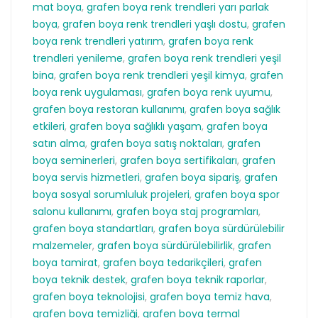
mat boya
,
grafen boya renk trendleri yarı parlak
boya
,
grafen boya renk trendleri yaşlı dostu
,
grafen
boya renk trendleri yatırım
,
grafen boya renk
trendleri yenileme
,
grafen boya renk trendleri yeşil
bina
,
grafen boya renk trendleri yeşil kimya
,
grafen
boya renk uygulaması
,
grafen boya renk uyumu
,
grafen boya restoran kullanımı
,
grafen boya sağlık
etkileri
,
grafen boya sağlıklı yaşam
,
grafen boya
satın alma
,
grafen boya satış noktaları
,
grafen
boya seminerleri
,
grafen boya sertifikaları
,
grafen
boya servis hizmetleri
,
grafen boya sipariş
,
grafen
boya sosyal sorumluluk projeleri
,
grafen boya spor
salonu kullanımı
,
grafen boya staj programları
,
grafen boya standartları
,
grafen boya sürdürülebilir
malzemeler
,
grafen boya sürdürülebilirlik
,
grafen
boya tamirat
,
grafen boya tedarikçileri
,
grafen
boya teknik destek
,
grafen boya teknik raporlar
,
grafen boya teknolojisi
,
grafen boya temiz hava
,
grafen boya temizliği
,
grafen boya termal