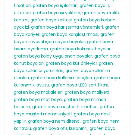
fırsatları
,
grafen boya iş ilanları
,
grafen boya iş
ortakları
,
grafen boya ısı yalıtımı
,
grafen boya kalite
kontrol
,
grafen boya kalitesi
,
grafen boya karbon
ayak izi
,
grafen boya karıştırma yöntemleri
,
grafen
boya kariyer
,
grafen boya karşılaştırması
,
grafen
boya kimyasal içermeyen boyalar
,
grafen boya
kıvam ayarlama
,
grafen boya kokusuz boyalar
,
grafen boya kolay uygulanan boyalar
,
grafen boya
konut boyaları
,
grafen boya küf önleyici
,
grafen
boya kullanıcı yorumları
,
grafen boya kullanım
alanları
,
grafen boya kullanım ipuçları
,
grafen boya
kullanım kılavuzu
,
grafen boya LEED sertifikası
,
grafen boya makaleleri
,
grafen boya maliyeti
,
grafen boya mat boya
,
grafen boya mimari
tasarım
,
grafen boya müşteri hizmetleri
,
grafen
boya müşteri memnuniyeti
,
grafen boya nasıl
yapılır
,
grafen boya nem direnci
,
grafen boya nem
kontrolü
,
grafen boya ofis kullanımı
,
grafen boya