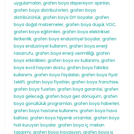
uygulamaları
,
grafen boya dispersiyon ajanları
,
grafen boya distribütörleri
,
grafen boya
distribütörlük
,
grafen boya DIY boyalar
,
grafen
boya doğal malzemeler
,
grafen boya düşük VOC
,
grafen boya eğitimleri
,
grafen boya elektriksel
iletkenlik
,
grafen boya endüstriyel boyalar
,
grafen
boya endüstriyel kullanım
,
grafen boya enerji
tasarrufu
,
grafen boya enerji verimliliği
,
grafen
boya etkinlikleri
,
grafen boya ev kullanımı
,
grafen
boya evcil hayvan dostu
,
grafen boya fabrika
kullanımı
,
grafen boya faydaları
,
grafen boya fiyat
teklifi
,
grafen boya fiyatları
,
grafen boya franchise
,
grafen boya fuarları
,
grafen boya garantisi
,
grafen
boya geleceği
,
grafen boya geri dönüşüm
,
grafen
boya gönüllülük programları
,
grafen boya haberleri
,
grafen boya hastane kullanımı
,
grafen boya hava
kalitesi
,
grafen boya hijyenik ortamlar
,
grafen boya
hızlı kuruyan boyalar
,
grafen boya iç mekan
tasarımı
,
grafen boya inovasyon
,
grafen boya iş