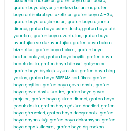
akademik makaleler
,
grafen boya alerji dostu
,
grafen boya alışveriş merkezi kullanımı
,
grafen
boya antimikrobiyal özellikler
,
grafen boya Ar-Ge
,
grafen boya araştırmaları
,
grafen boya aşınma
direnci
,
grafen boya astım dostu
,
grafen boya atık
yönetimi
,
grafen boya avantajları
,
grafen boya
avantajları ve dezavantajları
,
grafen boya bakım
hizmetleri
,
grafen boya bakımı
,
grafen boya
bakteri önleyici
,
grafen boya bayilik
,
grafen boya
bebek dostu
,
grafen boya bilimsel çalışmalar
,
grafen boya biyolojik uyumluluk
,
grafen boya blog
yazıları
,
grafen boya BREEAM sertifikası
,
grafen
boya çeşitleri
,
grafen boya çevre dostu
,
grafen
boya çevre dostu üretim
,
grafen boya çevre
projeleri
,
grafen boya çizilme direnci
,
grafen boya
çocuk dostu
,
grafen boya çözüm önerileri
,
grafen
boya çözümleri
,
grafen boya danışmanlık
,
grafen
boya dayanıklılığı
,
grafen boya dekorasyon
,
grafen
boya depo kullanımı
,
grafen boya dış mekan