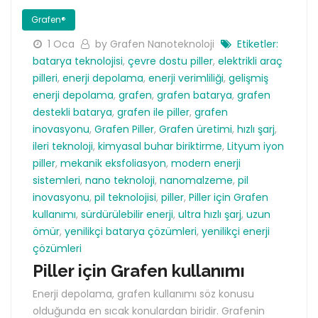
Grafen®
1 Oca
by Grafen Nanoteknoloji
Etiketler:
batarya teknolojisi
,
çevre dostu piller
,
elektrikli araç
pilleri
,
enerji depolama
,
enerji verimliliği
,
gelişmiş
enerji depolama
,
grafen
,
grafen batarya
,
grafen
destekli batarya
,
grafen ile piller
,
grafen
inovasyonu
,
Grafen Piller
,
Grafen üretimi
,
hızlı şarj
,
ileri teknoloji
,
kimyasal buhar biriktirme
,
Lityum iyon
piller
,
mekanik eksfoliasyon
,
modern enerji
sistemleri
,
nano teknoloji
,
nanomalzeme
,
pil
inovasyonu
,
pil teknolojisi
,
piller
,
Piller için Grafen
kullanımı
,
sürdürülebilir enerji
,
ultra hızlı şarj
,
uzun
ömür
,
yenilikçi batarya çözümleri
,
yenilikçi enerji
çözümleri
Piller için Grafen kullanımı
Enerji depolama, grafen kullanımı söz konusu
olduğunda en sıcak konulardan biridir. Grafenin