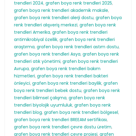
trendleri 2024
,
grafen boya renk trendleri 2025
,
grafen boya renk trendleri akademik makale
,
grafen boya renk trendleri alerji dostu
,
grafen boya
renk trendleri alışveriş merkezi
,
grafen boya renk
trendleri Amerika
,
grafen boya renk trendleri
antimikrobiyal özellik
,
grafen boya renk trendleri
araştırma
,
grafen boya renk trendleri astım dostu
,
grafen boya renk trendleri Asya
,
grafen boya renk
trendleri atık yönetimi
,
grafen boya renk trendleri
Avrupa
,
grafen boya renk trendleri bakım
hizmetleri
,
grafen boya renk trendleri bakteri
önleyici
,
grafen boya renk trendleri bayilik
,
grafen
boya renk trendleri bebek dostu
,
grafen boya renk
trendleri bilimsel çalışma
,
grafen boya renk
trendleri biyolojik uyumluluk
,
grafen boya renk
trendleri blog
,
grafen boya renk trendleri bölgesel
,
grafen boya renk trendleri BREEAM sertifikası
,
grafen boya renk trendleri çevre dostu üretim
,
grafen boya renk trendleri çevre projesi
,
grafen