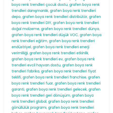
boya renk trendleri çocuk dostu
,
grafen boya renk
trendleri danışmanlık
,
grafen boya renk trendleri
depo
,
grafen boya renk trendleri distribütör
,
grafen
boya renk trendleri DIY
,
grafen boya renk trendleri
doğal malzeme
,
grafen boya renk trendleri dünya
,
grafen boya renk trendleri düşük VOC
,
grafen boya
renk trendleri eğitim
,
grafen boya renk trendleri
endüstriyel
,
grafen boya renk trendleri enerji
verimliliği
,
grafen boya renk trendleri etkinlik
,
grafen boya renk trendleri ev
,
grafen boya renk
trendleri evcil hayvan dostu
,
grafen boya renk
trendleri fabrika
,
grafen boya renk trendleri fiyat
teklifi
,
grafen boya renk trendleri franchise
,
grafen
boya renk trendleri fuar
,
grafen boya renk trendleri
garanti
,
grafen boya renk trendleri gelecek
,
grafen
boya renk trendleri geri dönüşüm
,
grafen boya
renk trendleri global
,
grafen boya renk trendleri
gönüllülük programı
,
grafen boya renk trendleri