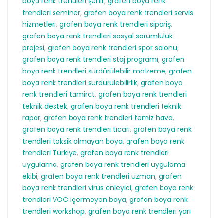
boya renk trendleri şehir
,
grafen boya renk
trendleri seminer
,
grafen boya renk trendleri servis
hizmetleri
,
grafen boya renk trendleri sipariş
,
grafen boya renk trendleri sosyal sorumluluk
projesi
,
grafen boya renk trendleri spor salonu
,
grafen boya renk trendleri staj programı
,
grafen
boya renk trendleri sürdürülebilir malzeme
,
grafen
boya renk trendleri sürdürülebilirlik
,
grafen boya
renk trendleri tamirat
,
grafen boya renk trendleri
teknik destek
,
grafen boya renk trendleri teknik
rapor
,
grafen boya renk trendleri temiz hava
,
grafen boya renk trendleri ticari
,
grafen boya renk
trendleri toksik olmayan boya
,
grafen boya renk
trendleri Türkiye
,
grafen boya renk trendleri
uygulama
,
grafen boya renk trendleri uygulama
ekibi
,
grafen boya renk trendleri uzman
,
grafen
boya renk trendleri virüs önleyici
,
grafen boya renk
trendleri VOC içermeyen boya
,
grafen boya renk
trendleri workshop
,
grafen boya renk trendleri yarı