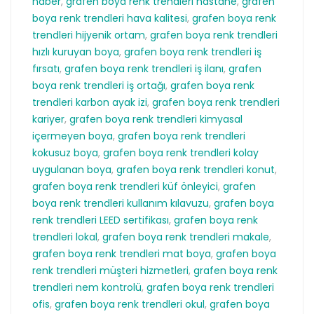
haber
,
grafen boya renk trendleri hastane
,
grafen
boya renk trendleri hava kalitesi
,
grafen boya renk
trendleri hijyenik ortam
,
grafen boya renk trendleri
hızlı kuruyan boya
,
grafen boya renk trendleri iş
fırsatı
,
grafen boya renk trendleri iş ilanı
,
grafen
boya renk trendleri iş ortağı
,
grafen boya renk
trendleri karbon ayak izi
,
grafen boya renk trendleri
kariyer
,
grafen boya renk trendleri kimyasal
içermeyen boya
,
grafen boya renk trendleri
kokusuz boya
,
grafen boya renk trendleri kolay
uygulanan boya
,
grafen boya renk trendleri konut
,
grafen boya renk trendleri küf önleyici
,
grafen
boya renk trendleri kullanım kılavuzu
,
grafen boya
renk trendleri LEED sertifikası
,
grafen boya renk
trendleri lokal
,
grafen boya renk trendleri makale
,
grafen boya renk trendleri mat boya
,
grafen boya
renk trendleri müşteri hizmetleri
,
grafen boya renk
trendleri nem kontrolü
,
grafen boya renk trendleri
ofis
,
grafen boya renk trendleri okul
,
grafen boya