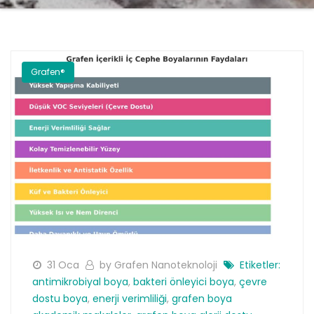
Grafen®
31 Oca
by Grafen Nanoteknoloji
Etiketler:
antimikrobiyal boya
,
bakteri önleyici boya
,
çevre
dostu boya
,
enerji verimliliği
,
grafen boya