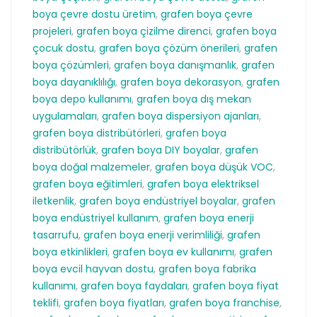
boya çevre dostu üretim
,
grafen boya çevre
projeleri
,
grafen boya çizilme direnci
,
grafen boya
çocuk dostu
,
grafen boya çözüm önerileri
,
grafen
boya çözümleri
,
grafen boya danışmanlık
,
grafen
boya dayanıklılığı
,
grafen boya dekorasyon
,
grafen
boya depo kullanımı
,
grafen boya dış mekan
uygulamaları
,
grafen boya dispersiyon ajanları
,
grafen boya distribütörleri
,
grafen boya
distribütörlük
,
grafen boya DIY boyalar
,
grafen
boya doğal malzemeler
,
grafen boya düşük VOC
,
grafen boya eğitimleri
,
grafen boya elektriksel
iletkenlik
,
grafen boya endüstriyel boyalar
,
grafen
boya endüstriyel kullanım
,
grafen boya enerji
tasarrufu
,
grafen boya enerji verimliliği
,
grafen
boya etkinlikleri
,
grafen boya ev kullanımı
,
grafen
boya evcil hayvan dostu
,
grafen boya fabrika
kullanımı
,
grafen boya faydaları
,
grafen boya fiyat
teklifi
,
grafen boya fiyatları
,
grafen boya franchise
,