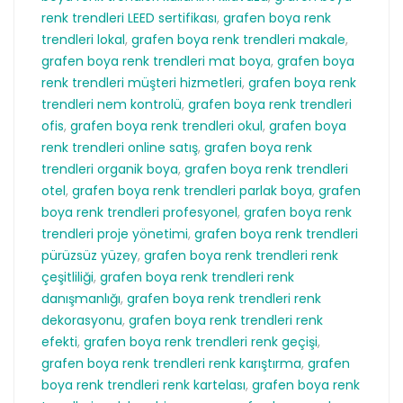
renk trendleri LEED sertifikası
,
grafen boya renk
trendleri lokal
,
grafen boya renk trendleri makale
,
grafen boya renk trendleri mat boya
,
grafen boya
renk trendleri müşteri hizmetleri
,
grafen boya renk
trendleri nem kontrolü
,
grafen boya renk trendleri
ofis
,
grafen boya renk trendleri okul
,
grafen boya
renk trendleri online satış
,
grafen boya renk
trendleri organik boya
,
grafen boya renk trendleri
otel
,
grafen boya renk trendleri parlak boya
,
grafen
boya renk trendleri profesyonel
,
grafen boya renk
trendleri proje yönetimi
,
grafen boya renk trendleri
pürüzsüz yüzey
,
grafen boya renk trendleri renk
çeşitliliği
,
grafen boya renk trendleri renk
danışmanlığı
,
grafen boya renk trendleri renk
dekorasyonu
,
grafen boya renk trendleri renk
efekti
,
grafen boya renk trendleri renk geçişi
,
grafen boya renk trendleri renk karıştırma
,
grafen
boya renk trendleri renk kartelası
,
grafen boya renk