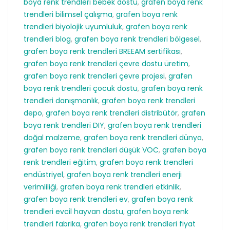
boya renk trendleri bebek dostu
,
grafen boya renk
trendleri bilimsel çalışma
,
grafen boya renk
trendleri biyolojik uyumluluk
,
grafen boya renk
trendleri blog
,
grafen boya renk trendleri bölgesel
,
grafen boya renk trendleri BREEAM sertifikası
,
grafen boya renk trendleri çevre dostu üretim
,
grafen boya renk trendleri çevre projesi
,
grafen
boya renk trendleri çocuk dostu
,
grafen boya renk
trendleri danışmanlık
,
grafen boya renk trendleri
depo
,
grafen boya renk trendleri distribütör
,
grafen
boya renk trendleri DIY
,
grafen boya renk trendleri
doğal malzeme
,
grafen boya renk trendleri dünya
,
grafen boya renk trendleri düşük VOC
,
grafen boya
renk trendleri eğitim
,
grafen boya renk trendleri
endüstriyel
,
grafen boya renk trendleri enerji
verimliliği
,
grafen boya renk trendleri etkinlik
,
grafen boya renk trendleri ev
,
grafen boya renk
trendleri evcil hayvan dostu
,
grafen boya renk
trendleri fabrika
,
grafen boya renk trendleri fiyat