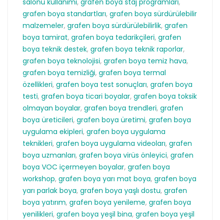
salonu kullanımı
,
grafen boya staj programları
,
grafen boya standartları
,
grafen boya sürdürülebilir
malzemeler
,
grafen boya sürdürülebilirlik
,
grafen
boya tamirat
,
grafen boya tedarikçileri
,
grafen
boya teknik destek
,
grafen boya teknik raporlar
,
grafen boya teknolojisi
,
grafen boya temiz hava
,
grafen boya temizliği
,
grafen boya termal
özellikleri
,
grafen boya test sonuçları
,
grafen boya
testi
,
grafen boya ticari boyalar
,
grafen boya toksik
olmayan boyalar
,
grafen boya trendleri
,
grafen
boya üreticileri
,
grafen boya üretimi
,
grafen boya
uygulama ekipleri
,
grafen boya uygulama
teknikleri
,
grafen boya uygulama videoları
,
grafen
boya uzmanları
,
grafen boya virüs önleyici
,
grafen
boya VOC içermeyen boyalar
,
grafen boya
workshop
,
grafen boya yarı mat boya
,
grafen boya
yarı parlak boya
,
grafen boya yaşlı dostu
,
grafen
boya yatırım
,
grafen boya yenileme
,
grafen boya
yenilikleri
,
grafen boya yeşil bina
,
grafen boya yeşil