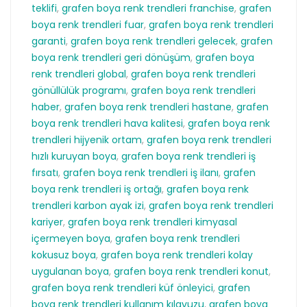
teklifi
,
grafen boya renk trendleri franchise
,
grafen
boya renk trendleri fuar
,
grafen boya renk trendleri
garanti
,
grafen boya renk trendleri gelecek
,
grafen
boya renk trendleri geri dönüşüm
,
grafen boya
renk trendleri global
,
grafen boya renk trendleri
gönüllülük programı
,
grafen boya renk trendleri
haber
,
grafen boya renk trendleri hastane
,
grafen
boya renk trendleri hava kalitesi
,
grafen boya renk
trendleri hijyenik ortam
,
grafen boya renk trendleri
hızlı kuruyan boya
,
grafen boya renk trendleri iş
fırsatı
,
grafen boya renk trendleri iş ilanı
,
grafen
boya renk trendleri iş ortağı
,
grafen boya renk
trendleri karbon ayak izi
,
grafen boya renk trendleri
kariyer
,
grafen boya renk trendleri kimyasal
içermeyen boya
,
grafen boya renk trendleri
kokusuz boya
,
grafen boya renk trendleri kolay
uygulanan boya
,
grafen boya renk trendleri konut
,
grafen boya renk trendleri küf önleyici
,
grafen
boya renk trendleri kullanım kılavuzu
,
grafen boya