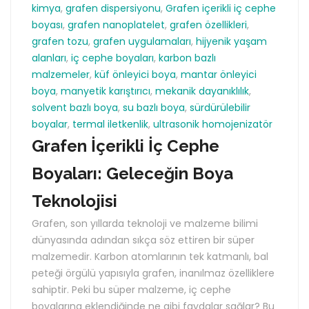
kimya
,
grafen dispersiyonu
,
Grafen içerikli iç cephe
boyası
,
grafen nanoplatelet
,
grafen özellikleri
,
grafen tozu
,
grafen uygulamaları
,
hijyenik yaşam
alanları
,
iç cephe boyaları
,
karbon bazlı
malzemeler
,
küf önleyici boya
,
mantar önleyici
boya
,
manyetik karıştırıcı
,
mekanik dayanıklılık
,
solvent bazlı boya
,
su bazlı boya
,
sürdürülebilir
boyalar
,
termal iletkenlik
,
ultrasonik homojenizatör
Grafen İçerikli İç Cephe
Boyaları: Geleceğin Boya
Teknolojisi
Grafen, son yıllarda teknoloji ve malzeme bilimi
dünyasında adından sıkça söz ettiren bir süper
malzemedir. Karbon atomlarının tek katmanlı, bal
peteği örgülü yapısıyla grafen, inanılmaz özelliklere
sahiptir. Peki bu süper malzeme, iç cephe
boyalarına eklendiğinde ne gibi faydalar sağlar? Bu