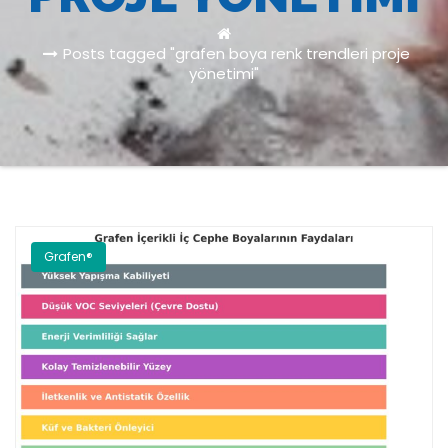
Posts tagged "grafen boya renk trendleri proje
yönetimi"
Grafen®