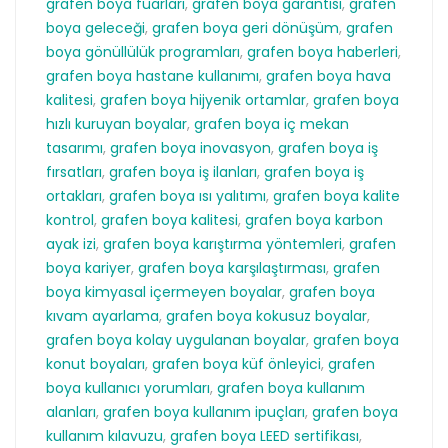
grafen boya fuarları
,
grafen boya garantisi
,
grafen
boya geleceği
,
grafen boya geri dönüşüm
,
grafen
boya gönüllülük programları
,
grafen boya haberleri
,
grafen boya hastane kullanımı
,
grafen boya hava
kalitesi
,
grafen boya hijyenik ortamlar
,
grafen boya
hızlı kuruyan boyalar
,
grafen boya iç mekan
tasarımı
,
grafen boya inovasyon
,
grafen boya iş
fırsatları
,
grafen boya iş ilanları
,
grafen boya iş
ortakları
,
grafen boya ısı yalıtımı
,
grafen boya kalite
kontrol
,
grafen boya kalitesi
,
grafen boya karbon
ayak izi
,
grafen boya karıştırma yöntemleri
,
grafen
boya kariyer
,
grafen boya karşılaştırması
,
grafen
boya kimyasal içermeyen boyalar
,
grafen boya
kıvam ayarlama
,
grafen boya kokusuz boyalar
,
grafen boya kolay uygulanan boyalar
,
grafen boya
konut boyaları
,
grafen boya küf önleyici
,
grafen
boya kullanıcı yorumları
,
grafen boya kullanım
alanları
,
grafen boya kullanım ipuçları
,
grafen boya
kullanım kılavuzu
,
grafen boya LEED sertifikası
,