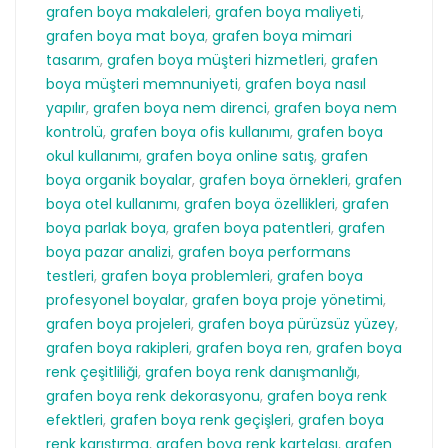
grafen boya makaleleri
,
grafen boya maliyeti
,
grafen boya mat boya
,
grafen boya mimari
tasarım
,
grafen boya müşteri hizmetleri
,
grafen
boya müşteri memnuniyeti
,
grafen boya nasıl
yapılır
,
grafen boya nem direnci
,
grafen boya nem
kontrolü
,
grafen boya ofis kullanımı
,
grafen boya
okul kullanımı
,
grafen boya online satış
,
grafen
boya organik boyalar
,
grafen boya örnekleri
,
grafen
boya otel kullanımı
,
grafen boya özellikleri
,
grafen
boya parlak boya
,
grafen boya patentleri
,
grafen
boya pazar analizi
,
grafen boya performans
testleri
,
grafen boya problemleri
,
grafen boya
profesyonel boyalar
,
grafen boya proje yönetimi
,
grafen boya projeleri
,
grafen boya pürüzsüz yüzey
,
grafen boya rakipleri
,
grafen boya ren
,
grafen boya
renk çeşitliliği
,
grafen boya renk danışmanlığı
,
grafen boya renk dekorasyonu
,
grafen boya renk
efektleri
,
grafen boya renk geçişleri
,
grafen boya
renk karıştırma
,
grafen boya renk kartelası
,
grafen