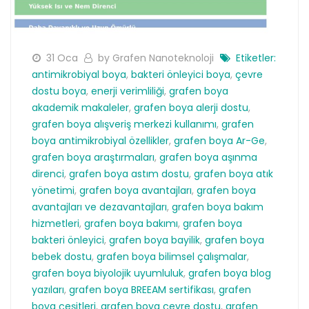
31 Oca
by Grafen Nanoteknoloji
Etiketler:
antimikrobiyal boya
,
bakteri önleyici boya
,
çevre
dostu boya
,
enerji verimliliği
,
grafen boya
akademik makaleler
,
grafen boya alerji dostu
,
grafen boya alışveriş merkezi kullanımı
,
grafen
boya antimikrobiyal özellikler
,
grafen boya Ar-Ge
,
grafen boya araştırmaları
,
grafen boya aşınma
direnci
,
grafen boya astım dostu
,
grafen boya atık
yönetimi
,
grafen boya avantajları
,
grafen boya
avantajları ve dezavantajları
,
grafen boya bakım
hizmetleri
,
grafen boya bakımı
,
grafen boya
bakteri önleyici
,
grafen boya bayilik
,
grafen boya
bebek dostu
,
grafen boya bilimsel çalışmalar
,
grafen boya biyolojik uyumluluk
,
grafen boya blog
yazıları
,
grafen boya BREEAM sertifikası
,
grafen
boya çeşitleri
,
grafen boya çevre dostu
,
grafen