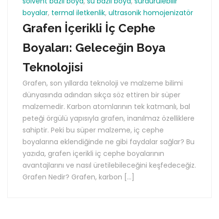
solvent bazlı boya
,
su bazlı boya
,
sürdürülebilir
boyalar
,
termal iletkenlik
,
ultrasonik homojenizatör
Grafen İçerikli İç Cephe
Boyaları: Geleceğin Boya
Teknolojisi
Grafen, son yıllarda teknoloji ve malzeme bilimi
dünyasında adından sıkça söz ettiren bir süper
malzemedir. Karbon atomlarının tek katmanlı, bal
peteği örgülü yapısıyla grafen, inanılmaz özelliklere
sahiptir. Peki bu süper malzeme, iç cephe
boyalarına eklendiğinde ne gibi faydalar sağlar? Bu
yazıda, grafen içerikli iç cephe boyalarının
avantajlarını ve nasıl üretilebileceğini keşfedeceğiz.
Grafen Nedir? Grafen, karbon […]