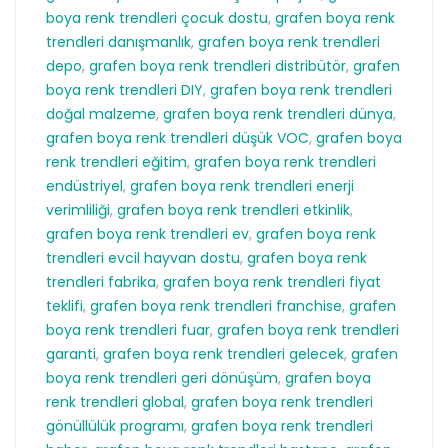
boya renk trendleri çocuk dostu
,
grafen boya renk
trendleri danışmanlık
,
grafen boya renk trendleri
depo
,
grafen boya renk trendleri distribütör
,
grafen
boya renk trendleri DIY
,
grafen boya renk trendleri
doğal malzeme
,
grafen boya renk trendleri dünya
,
grafen boya renk trendleri düşük VOC
,
grafen boya
renk trendleri eğitim
,
grafen boya renk trendleri
endüstriyel
,
grafen boya renk trendleri enerji
verimliliği
,
grafen boya renk trendleri etkinlik
,
grafen boya renk trendleri ev
,
grafen boya renk
trendleri evcil hayvan dostu
,
grafen boya renk
trendleri fabrika
,
grafen boya renk trendleri fiyat
teklifi
,
grafen boya renk trendleri franchise
,
grafen
boya renk trendleri fuar
,
grafen boya renk trendleri
garanti
,
grafen boya renk trendleri gelecek
,
grafen
boya renk trendleri geri dönüşüm
,
grafen boya
renk trendleri global
,
grafen boya renk trendleri
gönüllülük programı
,
grafen boya renk trendleri