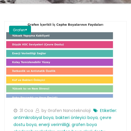
Grafen®
31 Oca
by Grafen Nanoteknoloji
Etiketler:
antimikrobiyal boya
,
bakteri önleyici boya
,
çevre
dostu boya
,
enerji verimliliği
,
grafen boya