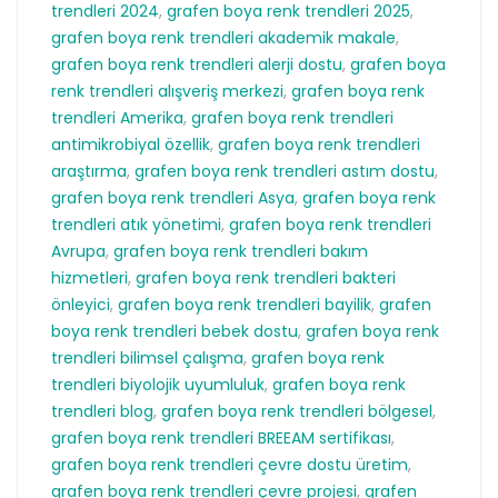
trendleri 2024
,
grafen boya renk trendleri 2025
,
grafen boya renk trendleri akademik makale
,
grafen boya renk trendleri alerji dostu
,
grafen boya
renk trendleri alışveriş merkezi
,
grafen boya renk
trendleri Amerika
,
grafen boya renk trendleri
antimikrobiyal özellik
,
grafen boya renk trendleri
araştırma
,
grafen boya renk trendleri astım dostu
,
grafen boya renk trendleri Asya
,
grafen boya renk
trendleri atık yönetimi
,
grafen boya renk trendleri
Avrupa
,
grafen boya renk trendleri bakım
hizmetleri
,
grafen boya renk trendleri bakteri
önleyici
,
grafen boya renk trendleri bayilik
,
grafen
boya renk trendleri bebek dostu
,
grafen boya renk
trendleri bilimsel çalışma
,
grafen boya renk
trendleri biyolojik uyumluluk
,
grafen boya renk
trendleri blog
,
grafen boya renk trendleri bölgesel
,
grafen boya renk trendleri BREEAM sertifikası
,
grafen boya renk trendleri çevre dostu üretim
,
grafen boya renk trendleri çevre projesi
,
grafen