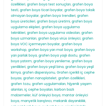
özellikleri
,
grafen boya test sonuçları
,
grafen boya
testi
,
grafen boya ticari boyalar
,
grafen boya toksik
olmayan boyalar
,
grafen boya trendleri
,
grafen
boya üreticileri
,
grafen boya üretimi
,
grafen boya
uygulama ekipleri
,
grafen boya uygulama
teknikleri
,
grafen boya uygulama videoları
,
grafen
boya uzmanları
,
grafen boya virüs önleyici
,
grafen
boya VOC içermeyen boyalar
,
grafen boya
workshop
,
grafen boya yarı mat boya
,
grafen boya
yarı parlak boya
,
grafen boya yaşlı dostu
,
grafen
boya yatırım
,
grafen boya yenileme
,
grafen boya
yenilikleri
,
grafen boya yeşil bina
,
grafen boya yeşil
kimya
,
grafen dispersiyonu
,
Grafen içerikli iç cephe
boyası
,
grafen nanoplatelet
,
grafen özellikleri
,
grafen tozu
,
grafen uygulamaları
,
hijyenik yaşam
alanları
,
iç cephe boyaları
,
karbon bazlı
malzemeler
,
küf önleyici boya
,
mantar önleyici
boya
,
manyetik karıştırıcı
,
mekanik dayanıklılık
,