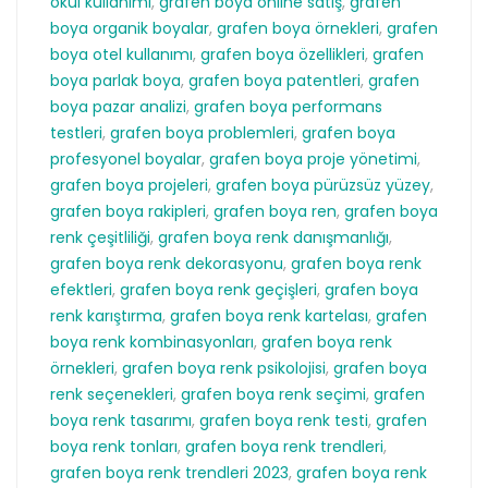
okul kullanımı
,
grafen boya online satış
,
grafen
boya organik boyalar
,
grafen boya örnekleri
,
grafen
boya otel kullanımı
,
grafen boya özellikleri
,
grafen
boya parlak boya
,
grafen boya patentleri
,
grafen
boya pazar analizi
,
grafen boya performans
testleri
,
grafen boya problemleri
,
grafen boya
profesyonel boyalar
,
grafen boya proje yönetimi
,
grafen boya projeleri
,
grafen boya pürüzsüz yüzey
,
grafen boya rakipleri
,
grafen boya ren
,
grafen boya
renk çeşitliliği
,
grafen boya renk danışmanlığı
,
grafen boya renk dekorasyonu
,
grafen boya renk
efektleri
,
grafen boya renk geçişleri
,
grafen boya
renk karıştırma
,
grafen boya renk kartelası
,
grafen
boya renk kombinasyonları
,
grafen boya renk
örnekleri
,
grafen boya renk psikolojisi
,
grafen boya
renk seçenekleri
,
grafen boya renk seçimi
,
grafen
boya renk tasarımı
,
grafen boya renk testi
,
grafen
boya renk tonları
,
grafen boya renk trendleri
,
grafen boya renk trendleri 2023
,
grafen boya renk