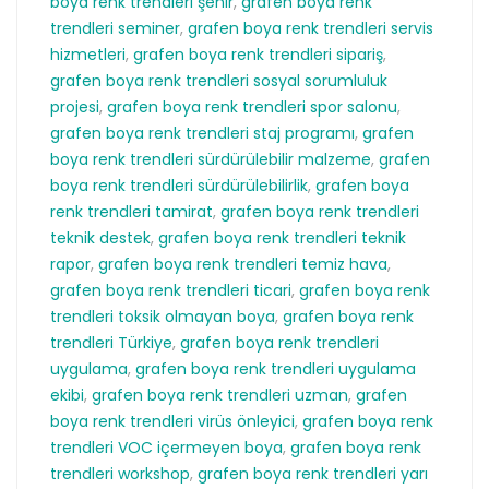
boya renk trendleri şehir
,
grafen boya renk
trendleri seminer
,
grafen boya renk trendleri servis
hizmetleri
,
grafen boya renk trendleri sipariş
,
grafen boya renk trendleri sosyal sorumluluk
projesi
,
grafen boya renk trendleri spor salonu
,
grafen boya renk trendleri staj programı
,
grafen
boya renk trendleri sürdürülebilir malzeme
,
grafen
boya renk trendleri sürdürülebilirlik
,
grafen boya
renk trendleri tamirat
,
grafen boya renk trendleri
teknik destek
,
grafen boya renk trendleri teknik
rapor
,
grafen boya renk trendleri temiz hava
,
grafen boya renk trendleri ticari
,
grafen boya renk
trendleri toksik olmayan boya
,
grafen boya renk
trendleri Türkiye
,
grafen boya renk trendleri
uygulama
,
grafen boya renk trendleri uygulama
ekibi
,
grafen boya renk trendleri uzman
,
grafen
boya renk trendleri virüs önleyici
,
grafen boya renk
trendleri VOC içermeyen boya
,
grafen boya renk
trendleri workshop
,
grafen boya renk trendleri yarı