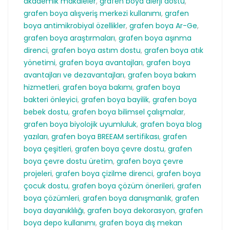
akademik makaleler
,
grafen boya alerji dostu
,
grafen boya alışveriş merkezi kullanımı
,
grafen
boya antimikrobiyal özellikler
,
grafen boya Ar-Ge
,
grafen boya araştırmaları
,
grafen boya aşınma
direnci
,
grafen boya astım dostu
,
grafen boya atık
yönetimi
,
grafen boya avantajları
,
grafen boya
avantajları ve dezavantajları
,
grafen boya bakım
hizmetleri
,
grafen boya bakımı
,
grafen boya
bakteri önleyici
,
grafen boya bayilik
,
grafen boya
bebek dostu
,
grafen boya bilimsel çalışmalar
,
grafen boya biyolojik uyumluluk
,
grafen boya blog
yazıları
,
grafen boya BREEAM sertifikası
,
grafen
boya çeşitleri
,
grafen boya çevre dostu
,
grafen
boya çevre dostu üretim
,
grafen boya çevre
projeleri
,
grafen boya çizilme direnci
,
grafen boya
çocuk dostu
,
grafen boya çözüm önerileri
,
grafen
boya çözümleri
,
grafen boya danışmanlık
,
grafen
boya dayanıklılığı
,
grafen boya dekorasyon
,
grafen
boya depo kullanımı
,
grafen boya dış mekan