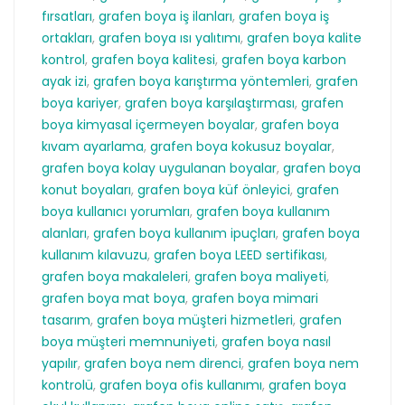
fırsatları
,
grafen boya iş ilanları
,
grafen boya iş
ortakları
,
grafen boya ısı yalıtımı
,
grafen boya kalite
kontrol
,
grafen boya kalitesi
,
grafen boya karbon
ayak izi
,
grafen boya karıştırma yöntemleri
,
grafen
boya kariyer
,
grafen boya karşılaştırması
,
grafen
boya kimyasal içermeyen boyalar
,
grafen boya
kıvam ayarlama
,
grafen boya kokusuz boyalar
,
grafen boya kolay uygulanan boyalar
,
grafen boya
konut boyaları
,
grafen boya küf önleyici
,
grafen
boya kullanıcı yorumları
,
grafen boya kullanım
alanları
,
grafen boya kullanım ipuçları
,
grafen boya
kullanım kılavuzu
,
grafen boya LEED sertifikası
,
grafen boya makaleleri
,
grafen boya maliyeti
,
grafen boya mat boya
,
grafen boya mimari
tasarım
,
grafen boya müşteri hizmetleri
,
grafen
boya müşteri memnuniyeti
,
grafen boya nasıl
yapılır
,
grafen boya nem direnci
,
grafen boya nem
kontrolü
,
grafen boya ofis kullanımı
,
grafen boya