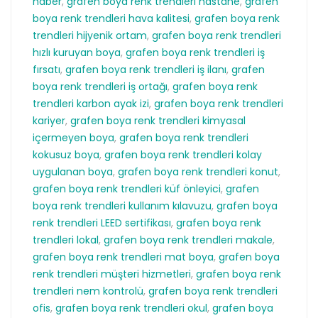
haber
,
grafen boya renk trendleri hastane
,
grafen
boya renk trendleri hava kalitesi
,
grafen boya renk
trendleri hijyenik ortam
,
grafen boya renk trendleri
hızlı kuruyan boya
,
grafen boya renk trendleri iş
fırsatı
,
grafen boya renk trendleri iş ilanı
,
grafen
boya renk trendleri iş ortağı
,
grafen boya renk
trendleri karbon ayak izi
,
grafen boya renk trendleri
kariyer
,
grafen boya renk trendleri kimyasal
içermeyen boya
,
grafen boya renk trendleri
kokusuz boya
,
grafen boya renk trendleri kolay
uygulanan boya
,
grafen boya renk trendleri konut
,
grafen boya renk trendleri küf önleyici
,
grafen
boya renk trendleri kullanım kılavuzu
,
grafen boya
renk trendleri LEED sertifikası
,
grafen boya renk
trendleri lokal
,
grafen boya renk trendleri makale
,
grafen boya renk trendleri mat boya
,
grafen boya
renk trendleri müşteri hizmetleri
,
grafen boya renk
trendleri nem kontrolü
,
grafen boya renk trendleri
ofis
,
grafen boya renk trendleri okul
,
grafen boya