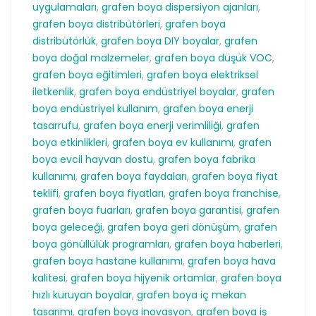
uygulamaları
,
grafen boya dispersiyon ajanları
,
grafen boya distribütörleri
,
grafen boya
distribütörlük
,
grafen boya DIY boyalar
,
grafen
boya doğal malzemeler
,
grafen boya düşük VOC
,
grafen boya eğitimleri
,
grafen boya elektriksel
iletkenlik
,
grafen boya endüstriyel boyalar
,
grafen
boya endüstriyel kullanım
,
grafen boya enerji
tasarrufu
,
grafen boya enerji verimliliği
,
grafen
boya etkinlikleri
,
grafen boya ev kullanımı
,
grafen
boya evcil hayvan dostu
,
grafen boya fabrika
kullanımı
,
grafen boya faydaları
,
grafen boya fiyat
teklifi
,
grafen boya fiyatları
,
grafen boya franchise
,
grafen boya fuarları
,
grafen boya garantisi
,
grafen
boya geleceği
,
grafen boya geri dönüşüm
,
grafen
boya gönüllülük programları
,
grafen boya haberleri
,
grafen boya hastane kullanımı
,
grafen boya hava
kalitesi
,
grafen boya hijyenik ortamlar
,
grafen boya
hızlı kuruyan boyalar
,
grafen boya iç mekan
tasarımı
,
grafen boya inovasyon
,
grafen boya iş