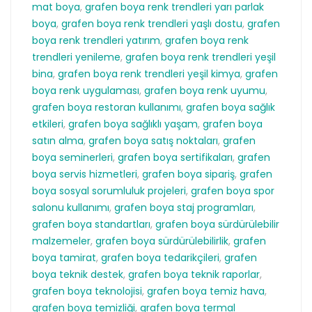
mat boya
,
grafen boya renk trendleri yarı parlak
boya
,
grafen boya renk trendleri yaşlı dostu
,
grafen
boya renk trendleri yatırım
,
grafen boya renk
trendleri yenileme
,
grafen boya renk trendleri yeşil
bina
,
grafen boya renk trendleri yeşil kimya
,
grafen
boya renk uygulaması
,
grafen boya renk uyumu
,
grafen boya restoran kullanımı
,
grafen boya sağlık
etkileri
,
grafen boya sağlıklı yaşam
,
grafen boya
satın alma
,
grafen boya satış noktaları
,
grafen
boya seminerleri
,
grafen boya sertifikaları
,
grafen
boya servis hizmetleri
,
grafen boya sipariş
,
grafen
boya sosyal sorumluluk projeleri
,
grafen boya spor
salonu kullanımı
,
grafen boya staj programları
,
grafen boya standartları
,
grafen boya sürdürülebilir
malzemeler
,
grafen boya sürdürülebilirlik
,
grafen
boya tamirat
,
grafen boya tedarikçileri
,
grafen
boya teknik destek
,
grafen boya teknik raporlar
,
grafen boya teknolojisi
,
grafen boya temiz hava
,
grafen boya temizliği
,
grafen boya termal