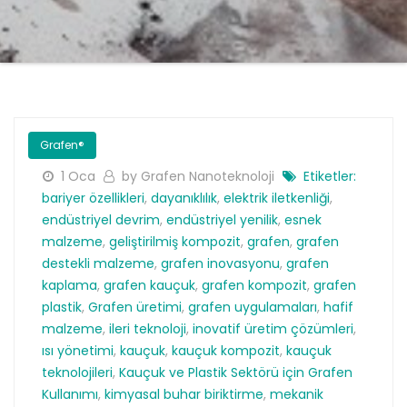
Grafen®
1 Oca
by Grafen Nanoteknoloji
Etiketler:
bariyer özellikleri
,
dayanıklılık
,
elektrik iletkenliği
,
endüstriyel devrim
,
endüstriyel yenilik
,
esnek
malzeme
,
geliştirilmiş kompozit
,
grafen
,
grafen
destekli malzeme
,
grafen inovasyonu
,
grafen
kaplama
,
grafen kauçuk
,
grafen kompozit
,
grafen
plastik
,
Grafen üretimi
,
grafen uygulamaları
,
hafif
malzeme
,
ileri teknoloji
,
inovatif üretim çözümleri
,
ısı yönetimi
,
kauçuk
,
kauçuk kompozit
,
kauçuk
teknolojileri
,
Kauçuk ve Plastik Sektörü için Grafen
Kullanımı
,
kimyasal buhar biriktirme
,
mekanik