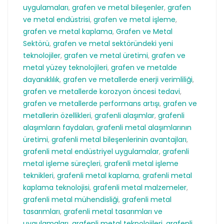
uygulamaları
,
grafen ve metal bileşenler
,
grafen
ve metal endüstrisi
,
grafen ve metal işleme
,
grafen ve metal kaplama
,
Grafen ve Metal
Sektörü
,
grafen ve metal sektöründeki yeni
teknolojiler
,
grafen ve metal üretimi
,
grafen ve
metal yüzey teknolojileri
,
grafen ve metalde
dayanıklılık
,
grafen ve metallerde enerji verimliliği
,
grafen ve metallerde korozyon öncesi tedavi
,
grafen ve metallerde performans artışı
,
grafen ve
metallerin özellikleri
,
grafenli alaşımlar
,
grafenli
alaşımların faydaları
,
grafenli metal alaşımlarının
üretimi
,
grafenli metal bileşenlerinin avantajları
,
grafenli metal endüstriyel uygulamalar
,
grafenli
metal işleme süreçleri
,
grafenli metal işleme
teknikleri
,
grafenli metal kaplama
,
grafenli metal
kaplama teknolojisi
,
grafenli metal malzemeler
,
grafenli metal mühendisliği
,
grafenli metal
tasarımları
,
grafenli metal tasarımları ve
uygulamaları
,
grafenli metal teknolojileri
,
grafenli