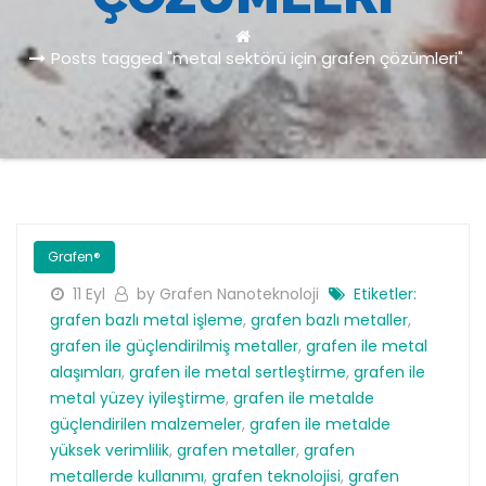
Posts tagged "metal sektörü için grafen çözümleri"
Grafen®
11 Eyl
by Grafen Nanoteknoloji
Etiketler:
grafen bazlı metal işleme
,
grafen bazlı metaller
,
grafen ile güçlendirilmiş metaller
,
grafen ile metal
alaşımları
,
grafen ile metal sertleştirme
,
grafen ile
metal yüzey iyileştirme
,
grafen ile metalde
güçlendirilen malzemeler
,
grafen ile metalde
yüksek verimlilik
,
grafen metaller
,
grafen
metallerde kullanımı
,
grafen teknolojisi
,
grafen