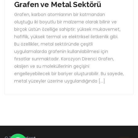
Grafen ve Metal Sektörü
Grafen, karbon atomlarının bir katmandan
oluştuğu iki boyutlu bir malzeme olarak bilinir ve
birçok üstün özelliğe sahiptir: yüksek mukavemet,
hafiflik, yüksek termal ve elektriksel iletkenlik gibi.
Bu özellikler, metal sektöründe çeşitli
uygulamalarda grafenin kullanılabilmesi için
fırsatlar sunmaktadır. Korozyon Direnci Grafen,
oksijen ve su moleküllerinin geçişini
engelleyebilecek bir bariyer oluşturabilir. Bu sayede,
metal yüzeyler üzerine uygulandığında […]
© 2026 Grafen®