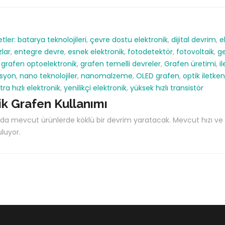
etler:
batarya teknolojileri
,
çevre dostu elektronik
,
dijital devrim
,
e
zlar
,
entegre devre
,
esnek elektronik
,
fotodetektör
,
fotovoltaik
,
ge
,
grafen optoelektronik
,
grafen temelli devreler
,
Grafen üretimi
,
i
asyon
,
nano teknolojiler
,
nanomalzeme
,
OLED grafen
,
optik iletken
tra hızlı elektronik
,
yenilikçi elektronik
,
yüksek hızlı transistör
ik Grafen Kullanımı
ında mevcut ürünlerde köklü bir devrim yaratacak. Mevcut hızı ve
uluyor.