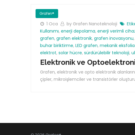
Grafen®
1 Oca
by Grafen Nanoteknoloji
Etik
Kullanımı
,
enerji depolama
,
enerji verimli ciha
grafen
,
grafen elektronik
,
grafen inovasyonu
buhar biriktirme
,
LED grafen
,
mekanik eksfoli
elektrot
,
solar hücre
,
sürdürülebilir teknoloji
,
ul
Elektronik ve Optoelektron
Grafen, elektronik ve opto elektronik alanlar
çipler, mikroişlemciler ve transistörler oluştur
© 2026 Grafen®