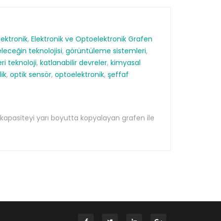
lektronik
,
Elektronik ve Optoelektronik Grafen
leceğin teknolojisi
,
görüntüleme sistemleri
,
leri teknoloji
,
katlanabilir devreler
,
kimyasal
lik
,
optik sensör
,
optoelektronik
,
şeffaf
 kapasiteyi yarı boyutta kopyalayan grafen ile