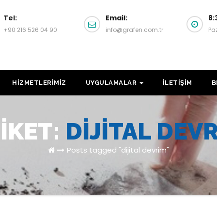
Tel:
Email:
8:
+90 216 526 04 90
info@grafen.com.tr
Pa
HİZMETLERİMİZ
UYGULAMALAR
İLETİŞİM
B
IKET:
DIJITAL DEV
Posts tagged "dijital devrim"