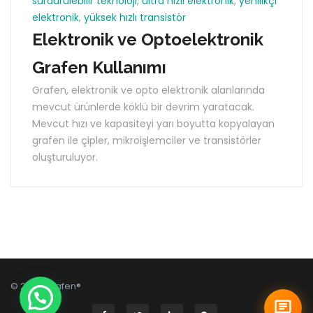
sürdürülebilir teknoloji
,
ultra hızlı elektronik
,
yenilikçi
elektronik
,
yüksek hızlı transistör
Elektronik ve Optoelektronik
Grafen Kullanımı
Grafen, elektronik ve opto elektronik alanlarında
mevcut ürünlerde köklü bir devrim yaratacak.
Mevcut hızı ve kapasiteyi yarı boyutta kopyalayan
grafen ile çipler, mikroişlemciler ve transistörler
oluşturuluyor.
© 2026 Grafen®