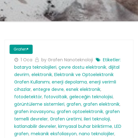
Grafen®
1 Oca
by Grafen Nanoteknoloji
Etiketler:
batarya teknolojileri
,
çevre dostu elektronik
,
dijital
devrim
,
elektronik
,
Elektronik ve Optoelektronik
Grafen Kullanımı
,
enerji depolama
,
enerji verimli
cihazlar
,
entegre devre
,
esnek elektronik
,
fotodetektör
,
fotovoltaik
,
geleceğin teknolojisi
,
görüntüleme sistemleri
,
grafen
,
grafen elektronik
,
grafen inovasyonu
,
grafen optoelektronik
,
grafen
temelli devreler
,
Grafen üretimi
,
ileri teknoloji
,
katlanabilir devreler
,
kimyasal buhar biriktirme
,
LED
grafen
,
mekanik eksfoliasyon
,
nano teknolojiler
,