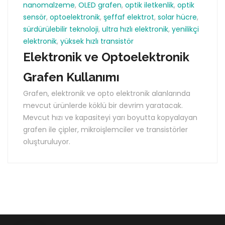
nanomalzeme
,
OLED grafen
,
optik iletkenlik
,
optik
sensör
,
optoelektronik
,
şeffaf elektrot
,
solar hücre
,
sürdürülebilir teknoloji
,
ultra hızlı elektronik
,
yenilikçi
elektronik
,
yüksek hızlı transistör
Elektronik ve Optoelektronik
Grafen Kullanımı
Grafen, elektronik ve opto elektronik alanlarında
mevcut ürünlerde köklü bir devrim yaratacak.
Mevcut hızı ve kapasiteyi yarı boyutta kopyalayan
grafen ile çipler, mikroişlemciler ve transistörler
oluşturuluyor.