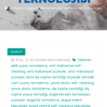
Posts tagged "kendi kendini temizleme teknolojisi"
Grafen®
11 Eyl
by Grafen Nanoteknoloji
Etiketler:
akıllı yüzey temizleme
,
anti-bakteriyel self-
cleaning
,
anti-bakteriyel yüzeyler
,
anti-mikrobiyal
yüzeyler
,
bina dış cephe temizliği
,
biyolojik temizlik
,
cam yüzey temizleme
,
çevre dostu self-cleaning
,
çevre dostu temizleme
,
dış cephe temizliği
,
dış
cephe yüzey temizliği
,
doğal kendini temizleyen
yüzeyler
,
doğal kir temizleme
,
düşük bakım
teknolojisi
,
enerji verimli self-cleaning teknolojisi
,