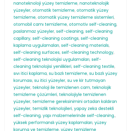
nanoteknoloji yüzey temizleme
,
nanoteknolojik
yüzeyler
,
otomatik temizleme
,
otomatik yüzey
temizleme
,
otomatik yüzey temizleme sistemleri
,
otomobil camı temizleme
,
otomotiv self-cleaning
,
paslanmaz yüzeyler
,
self-cleaning
,
self-cleaning
capillary
,
self-cleaning coatings
,
self-cleaning
kaplama uygulamaları
,
self-cleaning materials
,
self-cleaning surfaces
,
self-cleaning technology
,
self-cleaning teknolojisi uygulamaları
,
self-
cleaning teknolojisi yenilikleri
,
self-cleaning textile
,
sıvı itici kaplama
,
su bazlı temizleme
,
su bazlı yüzey
koruması
,
su itici yüzeyler
,
su ve kir tutmayan
yüzeyler
,
teknoloji ile temizlenen cam
,
teknolojik
temizleme çözümleri
,
teknolojiyle temizlenen
yüzeyler
,
temizleme gereksinimini ortadan kaldıran
yüzeyler
,
temizlik teknolojileri
,
yapay zeka destekli
self-cleaning
,
yapı malzemelerinde self-cleaning.
,
yüksek performanslı yüzey kaplamaları
,
yüzey
koruma ve temizleme
,
yüzey temizleme