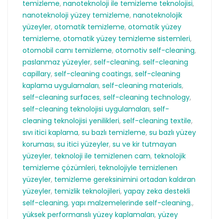
temizleme
,
nanoteknoloji ile temizleme teknolojisi
,
nanoteknoloji yüzey temizleme
,
nanoteknolojik
yüzeyler
,
otomatik temizleme
,
otomatik yüzey
temizleme
,
otomatik yüzey temizleme sistemleri
,
otomobil camı temizleme
,
otomotiv self-cleaning
,
paslanmaz yüzeyler
,
self-cleaning
,
self-cleaning
capillary
,
self-cleaning coatings
,
self-cleaning
kaplama uygulamaları
,
self-cleaning materials
,
self-cleaning surfaces
,
self-cleaning technology
,
self-cleaning teknolojisi uygulamaları
,
self-
cleaning teknolojisi yenilikleri
,
self-cleaning textile
,
sıvı itici kaplama
,
su bazlı temizleme
,
su bazlı yüzey
koruması
,
su itici yüzeyler
,
su ve kir tutmayan
yüzeyler
,
teknoloji ile temizlenen cam
,
teknolojik
temizleme çözümleri
,
teknolojiyle temizlenen
yüzeyler
,
temizleme gereksinimini ortadan kaldıran
yüzeyler
,
temizlik teknolojileri
,
yapay zeka destekli
self-cleaning
,
yapı malzemelerinde self-cleaning.
,
yüksek performanslı yüzey kaplamaları
,
yüzey