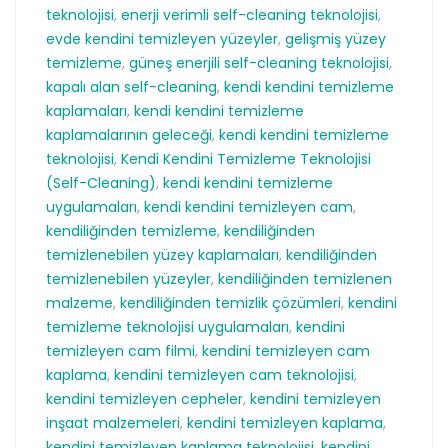
teknolojisi
,
enerji verimli self-cleaning teknolojisi
,
evde kendini temizleyen yüzeyler
,
gelişmiş yüzey
temizleme
,
güneş enerjili self-cleaning teknolojisi
,
kapalı alan self-cleaning
,
kendi kendini temizleme
kaplamaları
,
kendi kendini temizleme
kaplamalarının geleceği
,
kendi kendini temizleme
teknolojisi
,
Kendi Kendini Temizleme Teknolojisi
(Self-Cleaning)
,
kendi kendini temizleme
uygulamaları
,
kendi kendini temizleyen cam
,
kendiliğinden temizleme
,
kendiliğinden
temizlenebilen yüzey kaplamaları
,
kendiliğinden
temizlenebilen yüzeyler
,
kendiliğinden temizlenen
malzeme
,
kendiliğinden temizlik çözümleri
,
kendini
temizleme teknolojisi uygulamaları
,
kendini
temizleyen cam filmi
,
kendini temizleyen cam
kaplama
,
kendini temizleyen cam teknolojisi
,
kendini temizleyen cepheler
,
kendini temizleyen
inşaat malzemeleri
,
kendini temizleyen kaplama
,
kendini temizleyen kaplama teknolojisi
,
kendini