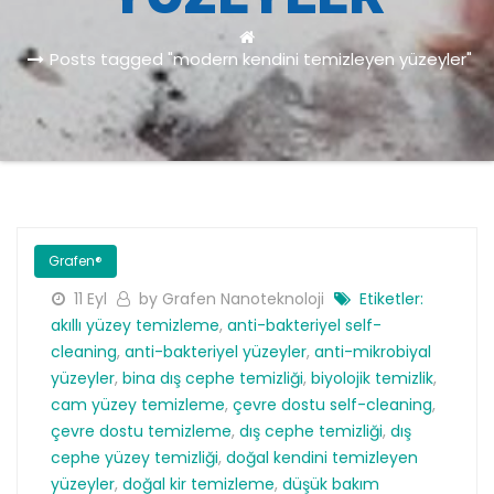
Posts tagged "modern kendini temizleyen yüzeyler"
Grafen®
11 Eyl
by Grafen Nanoteknoloji
Etiketler:
akıllı yüzey temizleme
,
anti-bakteriyel self-
cleaning
,
anti-bakteriyel yüzeyler
,
anti-mikrobiyal
yüzeyler
,
bina dış cephe temizliği
,
biyolojik temizlik
,
cam yüzey temizleme
,
çevre dostu self-cleaning
,
çevre dostu temizleme
,
dış cephe temizliği
,
dış
cephe yüzey temizliği
,
doğal kendini temizleyen
yüzeyler
,
doğal kir temizleme
,
düşük bakım