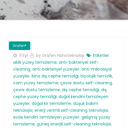
Grafen®
11 Eyl
by Grafen Nanoteknoloji
Etiketler:
akıllı yüzey temizleme
,
anti-bakteriyel self-
cleaning
,
anti-bakteriyel yüzeyler
,
anti-mikrobiyal
yüzeyler
,
bina dış cephe temizliği
,
biyolojik temizlik
,
cam yüzey temizleme
,
çevre dostu self-cleaning
,
çevre dostu temizleme
,
dış cephe temizliği
,
dış
cephe yüzey temizliği
,
doğal kendini temizleyen
yüzeyler
,
doğal kir temizleme
,
düşük bakım
teknolojisi
,
enerji verimli self-cleaning teknolojisi
,
evde kendini temizleyen yüzeyler
,
gelişmiş yüzey
temizleme
,
güneş enerjili self-cleaning teknolojisi
,