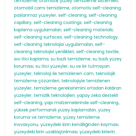
temizleme
,
otomatik yüzey temizleme sistemleri
,
otomobil camı temizleme
,
otomotiv self-cleaning
,
paslanmaz yüzeyler
,
self-cleaning
,
self-cleaning
capillary
,
self-cleaning coatings
,
self-cleaning
kaplama uygulamaları
,
self-cleaning materials
,
self-cleaning surfaces
,
self-cleaning technology
,
self-cleaning teknolojisi uygulamaları
,
self-
cleaning teknolojisi yenilikleri
,
self-cleaning textile
,
sıvı itici kaplama
,
su bazlı temizleme
,
su bazlı yüzey
koruması
,
su itici yüzeyler
,
su ve kir tutmayan
yüzeyler
,
teknoloji ile temizlenen cam
,
teknolojik
temizleme çözümleri
,
teknolojiyle temizlenen
yüzeyler
,
temizleme gereksinimini ortadan kaldıran
yüzeyler
,
temizlik teknolojileri
,
yapay zeka destekli
self-cleaning
,
yapı malzemelerinde self-cleaning.
,
yüksek performanslı yüzey kaplamaları
,
yüzey
koruma ve temizleme
,
yüzey temizleme
inovasyonu
,
yüzeydeki kirin kendiliğinden kayması
,
yüzeydeki kirin uzaklaştırılması
,
yüzeydeki kirlerin