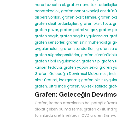
nano toz satın al
,
grafen nano toz tedarikçiler
nanoteknoloji
,
grafen nanoteknoloji enstitüsü
dispersiyonları
,
grafen oksit filmler
,
grafen oksi
grafen oksit tedarikçileri
,
grafen oksit tozu
,
gr
grafen pazar
,
grafen petrol ve gaz
,
grafen pe
grafen sağlık
,
grafen sağlık uygulamaları
,
graf
grafen sensörler
,
grafen sinir mühendisliği
,
gr
uygulamaları
,
grafen standartları
,
grafen su 
grafen süperkapasitörler
,
grafen sürdürülebilir
grafen tıbbi uygulamalar
,
grafen tıp
,
grafen t
kanser tedavisi
,
grafen yapay zeka
,
grafen y
Grafen: Geleceğin Devrimsel Malzemesi
,
İndi
oksit üretimi
,
indirgenmiş grafen oksit uygula
grafen
,
ultra ince grafen
,
yüksek saflıkta gra
Grafen: Geleceğin Devrims
Grafen, karbon atomlarının bal peteği düzenind
dikkat çeken bu malzeme, grafen oksit, indirge
formlarda üretilmektedir. CVD grafen (kimyasa