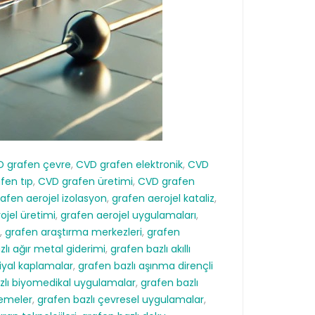
 grafen çevre
,
CVD grafen elektronik
,
CVD
fen tıp
,
CVD grafen üretimi
,
CVD grafen
afen aerojel izolasyon
,
grafen aerojel kataliz
,
ojel üretimi
,
grafen aerojel uygulamaları
,
,
grafen araştırma merkezleri
,
grafen
zlı ağır metal giderimi
,
grafen bazlı akıllı
iyal kaplamalar
,
grafen bazlı aşınma dirençli
zlı biyomedikal uygulamalar
,
grafen bazlı
zemeler
,
grafen bazlı çevresel uygulamalar
,