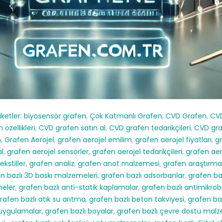
iketler:
biyosensör grafen
,
Çok Katmanlı Grafen
,
CVD Grafen
,
CVD
özellikleri
,
CVD grafen satın al
,
CVD grafen tedarikçileri
,
CVD gra
n
,
Grafen Aerojel
,
grafen aerojel emilim
,
grafen aerojel fiyatları
,
gr
al
,
grafen aerojel sensörler
,
grafen aerojel tedarikçileri
,
grafen aer
ekstiller
,
grafen analiz
,
grafen anot malzemesi
,
grafen araştırma
n bazlı 3D baskı malzemeleri
,
grafen bazlı adsorbanlar
,
grafen ba
meler
,
grafen bazlı anti-statik kaplamalar
,
grafen bazlı antimikrob
rafen bazlı atık su arıtma
,
grafen bazlı beton takviyesi
,
grafen ba
k uygulamalar
,
grafen bazlı boyalar
,
grafen bazlı çevre dostu mal