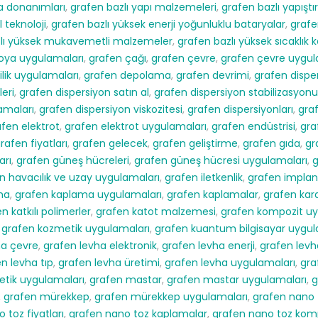
a donanımları
,
grafen bazlı yapı malzemeleri
,
grafen bazlı yapıştır
l teknoloji
,
grafen bazlı yüksek enerji yoğunluklu bataryalar
,
grafen
zlı yüksek mukavemetli malzemeler
,
grafen bazlı yüksek sıcaklık
oya uygulamaları
,
grafen çağı
,
grafen çevre
,
grafen çevre uygul
ilik uygulamaları
,
grafen depolama
,
grafen devrimi
,
grafen dispe
leri
,
grafen dispersiyon satın al
,
grafen dispersiyon stabilizasyonu
amaları
,
grafen dispersiyon viskozitesi
,
grafen dispersiyonları
,
gra
fen elektrot
,
grafen elektrot uygulamaları
,
grafen endüstrisi
,
gra
rafen fiyatları
,
grafen gelecek
,
grafen geliştirme
,
grafen gıda
,
gr
arı
,
grafen güneş hücreleri
,
grafen güneş hücresi uygulamaları
,
g
n havacılık ve uzay uygulamaları
,
grafen iletkenlik
,
grafen implan
ma
,
grafen kaplama uygulamaları
,
grafen kaplamalar
,
grafen kar
n katkılı polimerler
,
grafen katot malzemesi
,
grafen kompozit uy
,
grafen kozmetik uygulamaları
,
grafen kuantum bilgisayar uygul
ha çevre
,
grafen levha elektronik
,
grafen levha enerji
,
grafen levha
n levha tıp
,
grafen levha üretimi
,
grafen levha uygulamaları
,
gra
tik uygulamaları
,
grafen mastar
,
grafen mastar uygulamaları
,
g
,
grafen mürekkep
,
grafen mürekkep uygulamaları
,
grafen nano 
 toz fiyatları
,
grafen nano toz kaplamalar
,
grafen nano toz komp