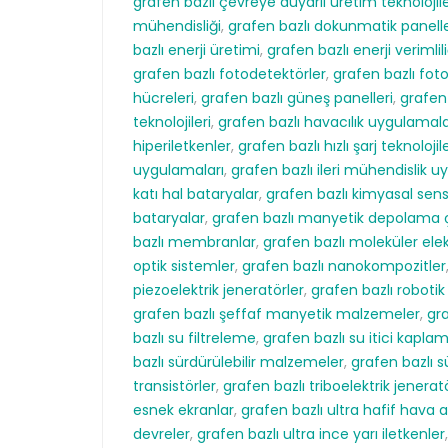
grafen bazlı çevreye duyarlı üretim teknolojile
mühendisliği
,
grafen bazlı dokunmatik panell
bazlı enerji üretimi
,
grafen bazlı enerji verimlil
grafen bazlı fotodetektörler
,
grafen bazlı fot
hücreleri
,
grafen bazlı güneş panelleri
,
grafen 
teknolojileri
,
grafen bazlı havacılık uygulamala
hiperiletkenler
,
grafen bazlı hızlı şarj teknolojile
uygulamaları
,
grafen bazlı ileri mühendislik u
katı hal bataryalar
,
grafen bazlı kimyasal sens
bataryalar
,
grafen bazlı manyetik depolama 
bazlı membranlar
,
grafen bazlı moleküler elek
optik sistemler
,
grafen bazlı nanokompozitler
piezoelektrik jeneratörler
,
grafen bazlı robotik
grafen bazlı şeffaf manyetik malzemeler
,
gra
bazlı su filtreleme
,
grafen bazlı su itici kapla
bazlı sürdürülebilir malzemeler
,
grafen bazlı 
transistörler
,
grafen bazlı triboelektrik jenerat
esnek ekranlar
,
grafen bazlı ultra hafif hava a
devreler
,
grafen bazlı ultra ince yarı iletkenler