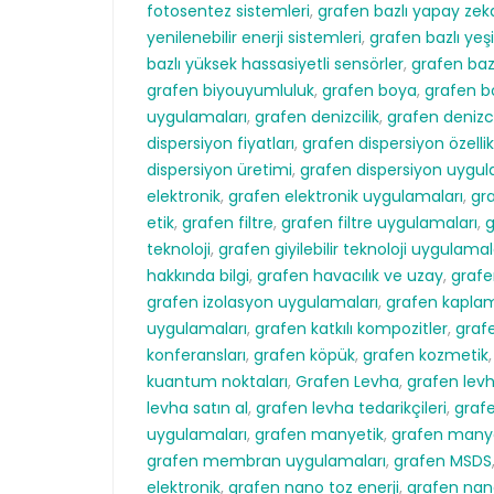
fotosentez sistemleri
,
grafen bazlı yapay zek
yenilenebilir enerji sistemleri
,
grafen bazlı yeşi
bazlı yüksek hassasiyetli sensörler
,
grafen ba
grafen biyouyumluluk
,
grafen boya
,
grafen b
uygulamaları
,
grafen denizcilik
,
grafen denizc
dispersiyon fiyatları
,
grafen dispersiyon özellik
dispersiyon üretimi
,
grafen dispersiyon uygul
elektronik
,
grafen elektronik uygulamaları
,
gra
etik
,
grafen filtre
,
grafen filtre uygulamaları
,
g
teknoloji
,
grafen giyilebilir teknoloji uygulamal
hakkında bilgi
,
grafen havacılık ve uzay
,
grafe
grafen izolasyon uygulamaları
,
grafen kapla
uygulamaları
,
grafen katkılı kompozitler
,
grafe
konferansları
,
grafen köpük
,
grafen kozmetik
kuantum noktaları
,
Grafen Levha
,
grafen lev
levha satın al
,
grafen levha tedarikçileri
,
grafe
uygulamaları
,
grafen manyetik
,
grafen manye
grafen membran uygulamaları
,
grafen MSDS
elektronik
,
grafen nano toz enerji
,
grafen nano