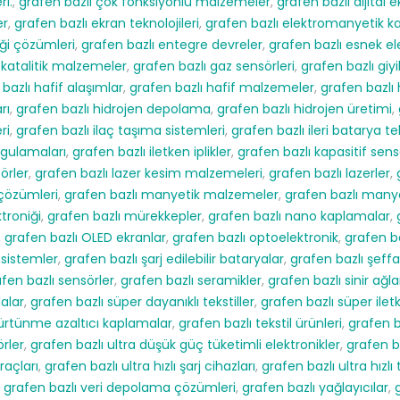
ri.
,
grafen bazlı çok fonksiyonlu malzemeler
,
grafen bazlı dijital e
er
,
grafen bazlı ekran teknolojileri
,
grafen bazlı elektromanyetik 
iği çözümleri
,
grafen bazlı entegre devreler
,
grafen bazlı esnek el
okatalitik malzemeler
,
grafen bazlı gaz sensörleri
,
grafen bazlı giyil
bazlı hafif alaşımlar
,
grafen bazlı hafif malzemeler
,
grafen bazlı
rı
,
grafen bazlı hidrojen depolama
,
grafen bazlı hidrojen üretimi
,
ri
,
grafen bazlı ilaç taşıma sistemleri
,
grafen bazlı ileri batarya tek
ygulamaları
,
grafen bazlı iletken iplikler
,
grafen bazlı kapasitif sens
örler
,
grafen bazlı lazer kesim malzemeleri
,
grafen bazlı lazerler
,
çözümleri
,
grafen bazlı manyetik malzemeler
,
grafen bazlı many
troniği
,
grafen bazlı mürekkepler
,
grafen bazlı nano kaplamalar
,
,
grafen bazlı OLED ekranlar
,
grafen bazlı optoelektronik
,
grafen b
 sistemler
,
grafen bazlı şarj edilebilir bataryalar
,
grafen bazlı şeffa
fen bazlı sensörler
,
grafen bazlı seramikler
,
grafen bazlı sinir ağla
malar
,
grafen bazlı süper dayanıklı tekstiller
,
grafen bazlı süper ilet
sürtünme azaltıcı kaplamalar
,
grafen bazlı tekstil ürünleri
,
grafen b
örler
,
grafen bazlı ultra düşük güç tüketimli elektronikler
,
grafen b
raçları
,
grafen bazlı ultra hızlı şarj cihazları
,
grafen bazlı ultra hızlı 
,
grafen bazlı veri depolama çözümleri
,
grafen bazlı yağlayıcılar
,