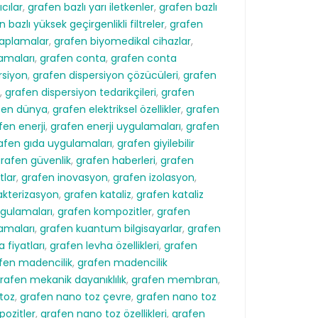
ıcılar
,
grafen bazlı yarı iletkenler
,
grafen bazlı
 bazlı yüksek geçirgenlikli filtreler
,
grafen
 kaplamalar
,
grafen biyomedikal cihazlar
,
amaları
,
grafen conta
,
grafen conta
rsiyon
,
grafen dispersiyon çözücüleri
,
grafen
,
grafen dispersiyon tedarikçileri
,
grafen
fen dünya
,
grafen elektriksel özellikler
,
grafen
fen enerji
,
grafen enerji uygulamaları
,
grafen
afen gıda uygulamaları
,
grafen giyilebilir
rafen güvenlik
,
grafen haberleri
,
grafen
tlar
,
grafen inovasyon
,
grafen izolasyon
,
akterizasyon
,
grafen kataliz
,
grafen kataliz
gulamaları
,
grafen kompozitler
,
grafen
amaları
,
grafen kuantum bilgisayarlar
,
grafen
 fiyatları
,
grafen levha özellikleri
,
grafen
fen madencilik
,
grafen madencilik
rafen mekanik dayanıklılık
,
grafen membran
,
toz
,
grafen nano toz çevre
,
grafen nano toz
ozitler
,
grafen nano toz özellikleri
,
grafen