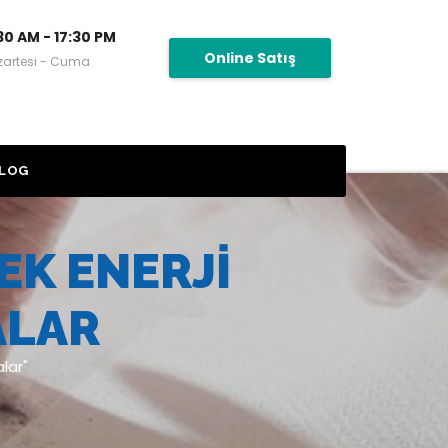
30 AM - 17:30 PM
Online Satış
zartesi - Cuma
LOG
EK ENERJI
ALAR
lar"