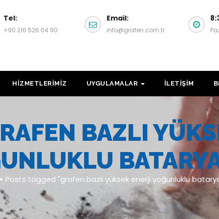
Tel:
Email:
8:
+90 216 526 04 90
info@grafen.com.tr
Pa
HİZMETLERİMİZ
UYGULAMALAR
İLETİŞİM
B
RAFEN BAZLI YÜKS
UNLUKLU BATARY
Posts tagged "grafen bazlı yüksek enerji yoğunluklu batarya