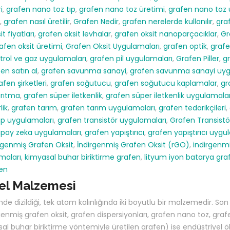
i
,
grafen nano toz tıp
,
grafen nano toz üretimi
,
grafen nano toz 
,
grafen nasıl üretilir
,
Grafen Nedir
,
grafen nerelerde kullanılır
,
gra
t fiyatları
,
grafen oksit levhalar
,
grafen oksit nanoparçacıklar
,
Gr
afen oksit üretimi
,
Grafen Oksit Uygulamaları
,
grafen optik
,
grafe
trol ve gaz uygulamaları
,
grafen pil uygulamaları
,
Grafen Piller
,
g
en satın al
,
grafen savunma sanayi
,
grafen savunma sanayi uyg
afen şirketleri
,
grafen soğutucu
,
grafen soğutucu kaplamalar
,
gr
arıtma
,
grafen süper iletkenlik
,
grafen süper iletkenlik uygulamalar
lik
,
grafen tarım
,
grafen tarım uygulamaları
,
grafen tedarikçileri
,
ıp uygulamaları
,
grafen transistör uygulamaları
,
Grafen Transistö
apay zeka uygulamaları
,
grafen yapıştırıcı
,
grafen yapıştırıcı uygu
rgenmiş Grafen Oksit
,
İndirgenmiş Grafen Oksit (rGO)
,
indirgenmiş
maları
,
kimyasal buhar biriktirme grafen
,
lityum iyon batarya gra
fen
el Malzemesi
e dizildiği, tek atom kalınlığında iki boyutlu bir malzemedir. Son
nmiş grafen oksit, grafen dispersiyonları, grafen nano toz, grafen
l buhar biriktirme yöntemiyle üretilen grafen) ise endüstriyel öl