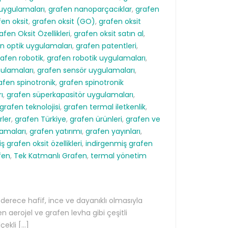
uygulamaları
,
grafen nanoparçacıklar
,
grafen
fen oksit
,
grafen oksit (GO)
,
grafen oksit
afen Oksit Özellikleri
,
grafen oksit satın al
,
n optik uygulamaları
,
grafen patentleri
,
rafen robotik
,
grafen robotik uygulamaları
,
ulamaları
,
grafen sensör uygulamaları
,
afen spinotronik
,
grafen spinotronik
ı
,
grafen süperkapasitör uygulamaları
,
grafen teknolojisi
,
grafen termal iletkenlik
,
rler
,
grafen Türkiye
,
grafen ürünleri
,
grafen ve
lamaları
,
grafen yatırımı
,
grafen yayınları
,
 grafen oksit özellikleri
,
indirgenmiş grafen
fen
,
Tek Katmanlı Grafen
,
termal yönetim
 derece hafif, ince ve dayanıklı olmasıyla
 aerojel ve grafen levha gibi çeşitli
çekli […]