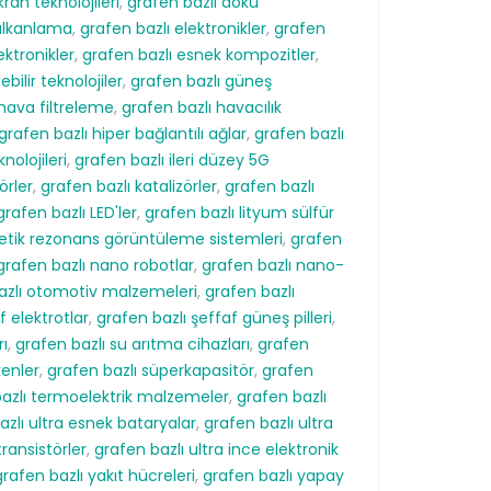
kran teknolojileri
,
grafen bazlı doku
kalkanlama
,
grafen bazlı elektronikler
,
grafen
ektronikler
,
grafen bazlı esnek kompozitler
,
ebilir teknolojiler
,
grafen bazlı güneş
 hava filtreleme
,
grafen bazlı havacılık
grafen bazlı hiper bağlantılı ağlar
,
grafen bazlı
nolojileri
,
grafen bazlı ileri düzey 5G
örler
,
grafen bazlı katalizörler
,
grafen bazlı
grafen bazlı LED'ler
,
grafen bazlı lityum sülfür
etik rezonans görüntüleme sistemleri
,
grafen
grafen bazlı nano robotlar
,
grafen bazlı nano-
azlı otomotiv malzemeleri
,
grafen bazlı
f elektrotlar
,
grafen bazlı şeffaf güneş pilleri
,
rı
,
grafen bazlı su arıtma cihazları
,
grafen
kenler
,
grafen bazlı süperkapasitör
,
grafen
azlı termoelektrik malzemeler
,
grafen bazlı
azlı ultra esnek bataryalar
,
grafen bazlı ultra
transistörler
,
grafen bazlı ultra ince elektronik
grafen bazlı yakıt hücreleri
,
grafen bazlı yapay