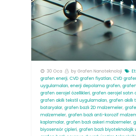
30 Oca
by Grafen Nanoteknoloji
Et
grafen enerji
,
CVD grafen fiyatları
,
CVD grafen 
uygulamaları
,
enerji depolama grafen
,
grafe
grafen aerojel özellikleri
,
grafen aerojel satın 
grafen akıllı tekstil uygulamaları
,
grafen akıllı t
bataryalar
,
grafen bazlı 2D malzemeler
,
grafe
malzemeler
,
grafen bazlı anti-korozif malze
kaplamalar
,
grafen bazlı askeri malzemeler
,
g
biyosensör çipleri
,
grafen bazlı biyoteknoloji