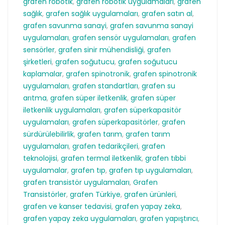
grafen robotik
,
grafen robotik uygulamaları
,
grafen
sağlık
,
grafen sağlık uygulamaları
,
grafen satın al
,
grafen savunma sanayi
,
grafen savunma sanayi
uygulamaları
,
grafen sensör uygulamaları
,
grafen
sensörler
,
grafen sinir mühendisliği
,
grafen
şirketleri
,
grafen soğutucu
,
grafen soğutucu
kaplamalar
,
grafen spinotronik
,
grafen spinotronik
uygulamaları
,
grafen standartları
,
grafen su
arıtma
,
grafen süper iletkenlik
,
grafen süper
iletkenlik uygulamaları
,
grafen süperkapasitör
uygulamaları
,
grafen süperkapasitörler
,
grafen
sürdürülebilirlik
,
grafen tarım
,
grafen tarım
uygulamaları
,
grafen tedarikçileri
,
grafen
teknolojisi
,
grafen termal iletkenlik
,
grafen tıbbi
uygulamalar
,
grafen tıp
,
grafen tıp uygulamaları
,
grafen transistör uygulamaları
,
Grafen
Transistörler
,
grafen Türkiye
,
grafen ürünleri
,
grafen ve kanser tedavisi
,
grafen yapay zeka
,
grafen yapay zeka uygulamaları
,
grafen yapıştırıcı
,