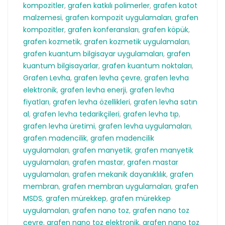
kompozitler
,
grafen katkılı polimerler
,
grafen katot
malzemesi
,
grafen kompozit uygulamaları
,
grafen
kompozitler
,
grafen konferansları
,
grafen köpük
,
grafen kozmetik
,
grafen kozmetik uygulamaları
,
grafen kuantum bilgisayar uygulamaları
,
grafen
kuantum bilgisayarlar
,
grafen kuantum noktaları
,
Grafen Levha
,
grafen levha çevre
,
grafen levha
elektronik
,
grafen levha enerji
,
grafen levha
fiyatları
,
grafen levha özellikleri
,
grafen levha satın
al
,
grafen levha tedarikçileri
,
grafen levha tıp
,
grafen levha üretimi
,
grafen levha uygulamaları
,
grafen madencilik
,
grafen madencilik
uygulamaları
,
grafen manyetik
,
grafen manyetik
uygulamaları
,
grafen mastar
,
grafen mastar
uygulamaları
,
grafen mekanik dayanıklılık
,
grafen
membran
,
grafen membran uygulamaları
,
grafen
MSDS
,
grafen mürekkep
,
grafen mürekkep
uygulamaları
,
grafen nano toz
,
grafen nano toz
çevre
,
grafen nano toz elektronik
,
grafen nano toz