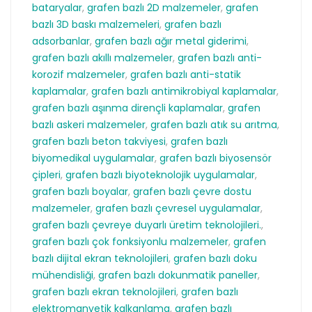
bataryalar
,
grafen bazlı 2D malzemeler
,
grafen
bazlı 3D baskı malzemeleri
,
grafen bazlı
adsorbanlar
,
grafen bazlı ağır metal giderimi
,
grafen bazlı akıllı malzemeler
,
grafen bazlı anti-
korozif malzemeler
,
grafen bazlı anti-statik
kaplamalar
,
grafen bazlı antimikrobiyal kaplamalar
,
grafen bazlı aşınma dirençli kaplamalar
,
grafen
bazlı askeri malzemeler
,
grafen bazlı atık su arıtma
,
grafen bazlı beton takviyesi
,
grafen bazlı
biyomedikal uygulamalar
,
grafen bazlı biyosensör
çipleri
,
grafen bazlı biyoteknolojik uygulamalar
,
grafen bazlı boyalar
,
grafen bazlı çevre dostu
malzemeler
,
grafen bazlı çevresel uygulamalar
,
grafen bazlı çevreye duyarlı üretim teknolojileri.
,
grafen bazlı çok fonksiyonlu malzemeler
,
grafen
bazlı dijital ekran teknolojileri
,
grafen bazlı doku
mühendisliği
,
grafen bazlı dokunmatik paneller
,
grafen bazlı ekran teknolojileri
,
grafen bazlı
elektromanyetik kalkanlama
,
grafen bazlı