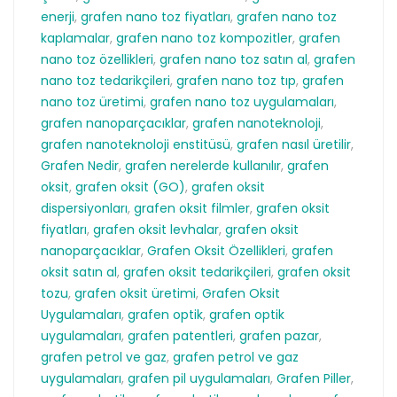
enerji
,
grafen nano toz fiyatları
,
grafen nano toz
kaplamalar
,
grafen nano toz kompozitler
,
grafen
nano toz özellikleri
,
grafen nano toz satın al
,
grafen
nano toz tedarikçileri
,
grafen nano toz tıp
,
grafen
nano toz üretimi
,
grafen nano toz uygulamaları
,
grafen nanoparçacıklar
,
grafen nanoteknoloji
,
grafen nanoteknoloji enstitüsü
,
grafen nasıl üretilir
,
Grafen Nedir
,
grafen nerelerde kullanılır
,
grafen
oksit
,
grafen oksit (GO)
,
grafen oksit
dispersiyonları
,
grafen oksit filmler
,
grafen oksit
fiyatları
,
grafen oksit levhalar
,
grafen oksit
nanoparçacıklar
,
Grafen Oksit Özellikleri
,
grafen
oksit satın al
,
grafen oksit tedarikçileri
,
grafen oksit
tozu
,
grafen oksit üretimi
,
Grafen Oksit
Uygulamaları
,
grafen optik
,
grafen optik
uygulamaları
,
grafen patentleri
,
grafen pazar
,
grafen petrol ve gaz
,
grafen petrol ve gaz
uygulamaları
,
grafen pil uygulamaları
,
Grafen Piller
,