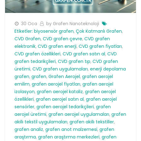
30 Oca
by Grafen Nanoteknoloji
Etiketler:
biyosensör grafen
,
Çok Katmanlı Grafen
,
CVD Grafen
,
CVD grafen çevre
,
CVD grafen
elektronik
,
CVD grafen enerji
,
CVD grafen fiyatları
,
CVD grafen özellikleri
,
CVD grafen satın al
,
CVD
grafen tedarikçileri
,
CVD grafen tıp
,
CVD grafen
üretimi
,
CVD grafen uygulamaları
,
enerji depolama
grafen
,
grafen
,
Grafen Aerojel
,
grafen aerojel
emilim
,
grafen aerojel fiyatları
,
grafen aerojel
izolasyon
,
grafen aerojel kataliz
,
grafen aerojel
özellikleri
,
grafen aerojel satın al
,
grafen aerojel
sensörler
,
grafen aerojel tedarikçileri
,
grafen
aerojel üretimi
,
grafen aerojel uygulamaları
,
grafen
akıllı tekstil uygulamaları
,
grafen akıllı tekstiller
,
grafen analiz
,
grafen anot malzemesi
,
grafen
araştırma
,
grafen araştırma merkezleri
,
grafen