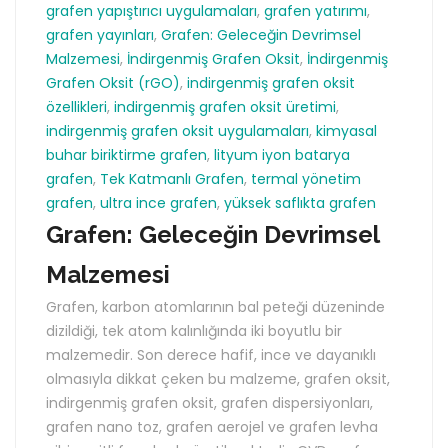
grafen yapıştırıcı uygulamaları
,
grafen yatırımı
,
grafen yayınları
,
Grafen: Geleceğin Devrimsel
Malzemesi
,
İndirgenmiş Grafen Oksit
,
İndirgenmiş
Grafen Oksit (rGO)
,
indirgenmiş grafen oksit
özellikleri
,
indirgenmiş grafen oksit üretimi
,
indirgenmiş grafen oksit uygulamaları
,
kimyasal
buhar biriktirme grafen
,
lityum iyon batarya
grafen
,
Tek Katmanlı Grafen
,
termal yönetim
grafen
,
ultra ince grafen
,
yüksek saflıkta grafen
Grafen: Geleceğin Devrimsel
Malzemesi
Grafen, karbon atomlarının bal peteği düzeninde
dizildiği, tek atom kalınlığında iki boyutlu bir
malzemedir. Son derece hafif, ince ve dayanıklı
olmasıyla dikkat çeken bu malzeme, grafen oksit,
indirgenmiş grafen oksit, grafen dispersiyonları,
grafen nano toz, grafen aerojel ve grafen levha