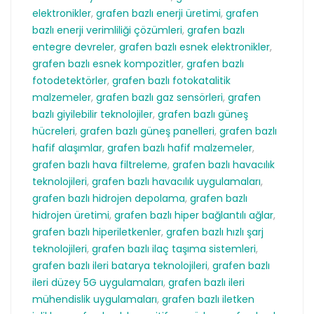
elektronikler
,
grafen bazlı enerji üretimi
,
grafen
bazlı enerji verimliliği çözümleri
,
grafen bazlı
entegre devreler
,
grafen bazlı esnek elektronikler
,
grafen bazlı esnek kompozitler
,
grafen bazlı
fotodetektörler
,
grafen bazlı fotokatalitik
malzemeler
,
grafen bazlı gaz sensörleri
,
grafen
bazlı giyilebilir teknolojiler
,
grafen bazlı güneş
hücreleri
,
grafen bazlı güneş panelleri
,
grafen bazlı
hafif alaşımlar
,
grafen bazlı hafif malzemeler
,
grafen bazlı hava filtreleme
,
grafen bazlı havacılık
teknolojileri
,
grafen bazlı havacılık uygulamaları
,
grafen bazlı hidrojen depolama
,
grafen bazlı
hidrojen üretimi
,
grafen bazlı hiper bağlantılı ağlar
,
grafen bazlı hiperiletkenler
,
grafen bazlı hızlı şarj
teknolojileri
,
grafen bazlı ilaç taşıma sistemleri
,
grafen bazlı ileri batarya teknolojileri
,
grafen bazlı
ileri düzey 5G uygulamaları
,
grafen bazlı ileri
mühendislik uygulamaları
,
grafen bazlı iletken