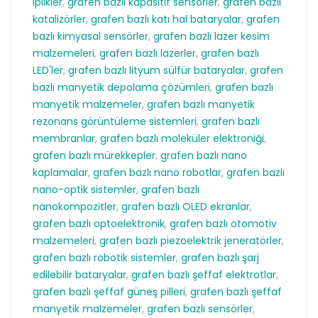
iplikler
,
grafen bazlı kapasitif sensörler
,
grafen bazlı
katalizörler
,
grafen bazlı katı hal bataryalar
,
grafen
bazlı kimyasal sensörler
,
grafen bazlı lazer kesim
malzemeleri
,
grafen bazlı lazerler
,
grafen bazlı
LED'ler
,
grafen bazlı lityum sülfür bataryalar
,
grafen
bazlı manyetik depolama çözümleri
,
grafen bazlı
manyetik malzemeler
,
grafen bazlı manyetik
rezonans görüntüleme sistemleri
,
grafen bazlı
membranlar
,
grafen bazlı moleküler elektroniği
,
grafen bazlı mürekkepler
,
grafen bazlı nano
kaplamalar
,
grafen bazlı nano robotlar
,
grafen bazlı
nano-optik sistemler
,
grafen bazlı
nanokompozitler
,
grafen bazlı OLED ekranlar
,
grafen bazlı optoelektronik
,
grafen bazlı otomotiv
malzemeleri
,
grafen bazlı piezoelektrik jeneratörler
,
grafen bazlı robotik sistemler
,
grafen bazlı şarj
edilebilir bataryalar
,
grafen bazlı şeffaf elektrotlar
,
grafen bazlı şeffaf güneş pilleri
,
grafen bazlı şeffaf
manyetik malzemeler
,
grafen bazlı sensörler
,