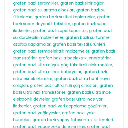
grafen bazlı seramikler
,
grafen bazlı sinir ağları
,
grafen bazlı su arıtma cihazları
,
grafen bazlı su
filtreleme
,
grafen bazlı su itici kaplamalar
,
grafen
bazlı süper dayanıklı tekstiller
,
grafen bazlı süper
iletkenler
,
grafen bazlı süperkapasitör
,
grafen bazlı
sürdürülebilir malzemeler
,
grafen bazlı sürtünme
azaltıcı kaplamalar
,
grafen bazlı tekstil ürünleri
,
grafen bazlı termoelektrik malzemeler
,
grafen bazlı
transistörler
,
grafen bazlı triboelektrik jeneratörler
,
grafen bazlı ultra düşük güç tüketimli elektronikler
,
grafen bazlı ultra esnek bataryalar
,
grafen bazlı
ultra esnek ekranlar
,
grafen bazlı ultra hafif hava
araçları
,
grafen bazlı ultra hızlı şarj cihazları
,
grafen
bazlı ultra hızlı transistörler
,
grafen bazlı ultra ince
elektronik devreler
,
grafen bazlı ultra ince yarı
iletkenler
,
grafen bazlı veri depolama çözümleri
,
grafen bazlı yağlayıcılar
,
grafen bazlı yakıt
hücreleri
,
grafen bazlı yapay fotosentez sistemleri
,
grafen bazlı yapay zeka donanımları
,
grafen bazlı