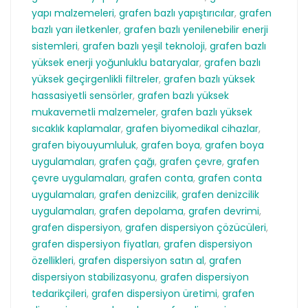
yapı malzemeleri
,
grafen bazlı yapıştırıcılar
,
grafen
bazlı yarı iletkenler
,
grafen bazlı yenilenebilir enerji
sistemleri
,
grafen bazlı yeşil teknoloji
,
grafen bazlı
yüksek enerji yoğunluklu bataryalar
,
grafen bazlı
yüksek geçirgenlikli filtreler
,
grafen bazlı yüksek
hassasiyetli sensörler
,
grafen bazlı yüksek
mukavemetli malzemeler
,
grafen bazlı yüksek
sıcaklık kaplamalar
,
grafen biyomedikal cihazlar
,
grafen biyouyumluluk
,
grafen boya
,
grafen boya
uygulamaları
,
grafen çağı
,
grafen çevre
,
grafen
çevre uygulamaları
,
grafen conta
,
grafen conta
uygulamaları
,
grafen denizcilik
,
grafen denizcilik
uygulamaları
,
grafen depolama
,
grafen devrimi
,
grafen dispersiyon
,
grafen dispersiyon çözücüleri
,
grafen dispersiyon fiyatları
,
grafen dispersiyon
özellikleri
,
grafen dispersiyon satın al
,
grafen
dispersiyon stabilizasyonu
,
grafen dispersiyon
tedarikçileri
,
grafen dispersiyon üretimi
,
grafen