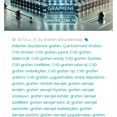
30 Oca
by Grafen Nanoteknoloji
Etiketler:
biyosensör grafen
,
Çok Katmanlı Grafen
,
CVD Grafen
,
CVD grafen çevre
,
CVD grafen
elektronik
,
CVD grafen enerji
,
CVD grafen fiyatları
,
CVD grafen özellikleri
,
CVD grafen satın al
,
CVD
grafen tedarikçileri
,
CVD grafen tıp
,
CVD grafen
üretimi
,
CVD grafen uygulamaları
,
enerji depolama
grafen
,
grafen
,
Grafen Aerojel
,
grafen aerojel
emilim
,
grafen aerojel fiyatları
,
grafen aerojel
izolasyon
,
grafen aerojel kataliz
,
grafen aerojel
özellikleri
,
grafen aerojel satın al
,
grafen aerojel
sensörler
,
grafen aerojel tedarikçileri
,
grafen
aerojel üretimi
,
grafen aerojel uygulamaları
,
grafen