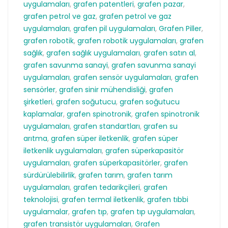
uygulamaları
,
grafen patentleri
,
grafen pazar
,
grafen petrol ve gaz
,
grafen petrol ve gaz
uygulamaları
,
grafen pil uygulamaları
,
Grafen Piller
,
grafen robotik
,
grafen robotik uygulamaları
,
grafen
sağlık
,
grafen sağlık uygulamaları
,
grafen satın al
,
grafen savunma sanayi
,
grafen savunma sanayi
uygulamaları
,
grafen sensör uygulamaları
,
grafen
sensörler
,
grafen sinir mühendisliği
,
grafen
şirketleri
,
grafen soğutucu
,
grafen soğutucu
kaplamalar
,
grafen spinotronik
,
grafen spinotronik
uygulamaları
,
grafen standartları
,
grafen su
arıtma
,
grafen süper iletkenlik
,
grafen süper
iletkenlik uygulamaları
,
grafen süperkapasitör
uygulamaları
,
grafen süperkapasitörler
,
grafen
sürdürülebilirlik
,
grafen tarım
,
grafen tarım
uygulamaları
,
grafen tedarikçileri
,
grafen
teknolojisi
,
grafen termal iletkenlik
,
grafen tıbbi
uygulamalar
,
grafen tıp
,
grafen tıp uygulamaları
,
grafen transistör uygulamaları
,
Grafen