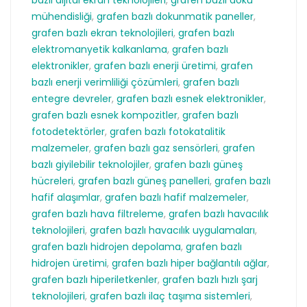
bazlı dijital ekran teknolojileri
,
grafen bazlı doku
mühendisliği
,
grafen bazlı dokunmatik paneller
,
grafen bazlı ekran teknolojileri
,
grafen bazlı
elektromanyetik kalkanlama
,
grafen bazlı
elektronikler
,
grafen bazlı enerji üretimi
,
grafen
bazlı enerji verimliliği çözümleri
,
grafen bazlı
entegre devreler
,
grafen bazlı esnek elektronikler
,
grafen bazlı esnek kompozitler
,
grafen bazlı
fotodetektörler
,
grafen bazlı fotokatalitik
malzemeler
,
grafen bazlı gaz sensörleri
,
grafen
bazlı giyilebilir teknolojiler
,
grafen bazlı güneş
hücreleri
,
grafen bazlı güneş panelleri
,
grafen bazlı
hafif alaşımlar
,
grafen bazlı hafif malzemeler
,
grafen bazlı hava filtreleme
,
grafen bazlı havacılık
teknolojileri
,
grafen bazlı havacılık uygulamaları
,
grafen bazlı hidrojen depolama
,
grafen bazlı
hidrojen üretimi
,
grafen bazlı hiper bağlantılı ağlar
,
grafen bazlı hiperiletkenler
,
grafen bazlı hızlı şarj
teknolojileri
,
grafen bazlı ilaç taşıma sistemleri
,