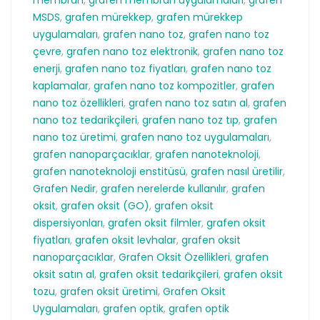
membran
,
grafen membran uygulamaları
,
grafen
MSDS
,
grafen mürekkep
,
grafen mürekkep
uygulamaları
,
grafen nano toz
,
grafen nano toz
çevre
,
grafen nano toz elektronik
,
grafen nano toz
enerji
,
grafen nano toz fiyatları
,
grafen nano toz
kaplamalar
,
grafen nano toz kompozitler
,
grafen
nano toz özellikleri
,
grafen nano toz satın al
,
grafen
nano toz tedarikçileri
,
grafen nano toz tıp
,
grafen
nano toz üretimi
,
grafen nano toz uygulamaları
,
grafen nanoparçacıklar
,
grafen nanoteknoloji
,
grafen nanoteknoloji enstitüsü
,
grafen nasıl üretilir
,
Grafen Nedir
,
grafen nerelerde kullanılır
,
grafen
oksit
,
grafen oksit (GO)
,
grafen oksit
dispersiyonları
,
grafen oksit filmler
,
grafen oksit
fiyatları
,
grafen oksit levhalar
,
grafen oksit
nanoparçacıklar
,
Grafen Oksit Özellikleri
,
grafen
oksit satın al
,
grafen oksit tedarikçileri
,
grafen oksit
tozu
,
grafen oksit üretimi
,
Grafen Oksit
Uygulamaları
,
grafen optik
,
grafen optik