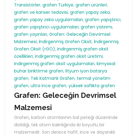
Transistörler
,
grafen Türkiye
,
grafen ürünleri
,
grafen ve kanser tedavisi
,
grafen yapay zeka
,
grafen yapay zeka uygulamaları
,
grafen yapıştırıcı
,
grafen yapıştırıcı uygulamaları
,
grafen yatırımı
,
grafen yayınları
,
Grafen: Geleceğin Devrimsel
Malzemesi
,
İndirgenmiş Grafen Oksit
,
İndirgenmiş
Grafen Oksit (rGO)
,
indirgenmiş grafen oksit
özellikleri
,
indirgenmiş grafen oksit üretimi
,
indirgenmiş grafen oksit uygulamaları
,
kimyasal
buhar biriktirme grafen
,
lityum iyon batarya
grafen
,
Tek Katmanlı Grafen
,
termal yönetim
grafen
,
ultra ince grafen
,
yüksek saflıkta grafen
Grafen: Geleceğin Devrimsel
Malzemesi
Grafen, karbon atomlarının bal peteği düzeninde
dizildiği, tek atom kalınlığında iki boyutlu bir
malzemedir. Son derece hafif, ince ve dayanıklı