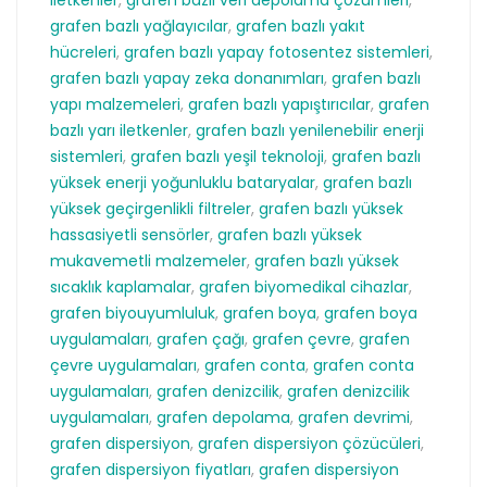
iletkenler
,
grafen bazlı veri depolama çözümleri
,
grafen bazlı yağlayıcılar
,
grafen bazlı yakıt
hücreleri
,
grafen bazlı yapay fotosentez sistemleri
,
grafen bazlı yapay zeka donanımları
,
grafen bazlı
yapı malzemeleri
,
grafen bazlı yapıştırıcılar
,
grafen
bazlı yarı iletkenler
,
grafen bazlı yenilenebilir enerji
sistemleri
,
grafen bazlı yeşil teknoloji
,
grafen bazlı
yüksek enerji yoğunluklu bataryalar
,
grafen bazlı
yüksek geçirgenlikli filtreler
,
grafen bazlı yüksek
hassasiyetli sensörler
,
grafen bazlı yüksek
mukavemetli malzemeler
,
grafen bazlı yüksek
sıcaklık kaplamalar
,
grafen biyomedikal cihazlar
,
grafen biyouyumluluk
,
grafen boya
,
grafen boya
uygulamaları
,
grafen çağı
,
grafen çevre
,
grafen
çevre uygulamaları
,
grafen conta
,
grafen conta
uygulamaları
,
grafen denizcilik
,
grafen denizcilik
uygulamaları
,
grafen depolama
,
grafen devrimi
,
grafen dispersiyon
,
grafen dispersiyon çözücüleri
,
grafen dispersiyon fiyatları
,
grafen dispersiyon