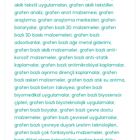
akıllı tekstil uygulamaları
,
grafen akıllı tekstiller
,
grafen analiz
,
grafen anot malzemesi
,
grafen
araştırma
,
grafen araştırma merkezleri
,
grafen
bataryalar
,
grafen bazlı 2D malzemeler
,
grafen
bazlı 3D baskı malzemeleri
,
grafen bazlı
adsorbanlar
,
grafen bazlı ağır metal giderimi
,
grafen bazlı akıllı malzemeler
,
grafen bazlı anti-
korozif malzemeler
,
grafen bazlı anti-statik
kaplamalar
,
grafen bazlı antimikrobiyal kaplamalar
,
grafen bazlı aşınma dirençli kaplamalar
,
grafen
bazlı askeri malzemeler
,
grafen bazlı atık su arıtma
,
grafen bazlı beton takviyesi
,
grafen bazlı
biyomedikal uygulamalar
,
grafen bazlı biyosensör
çipleri
,
grafen bazlı biyoteknolojik uygulamalar
,
grafen bazlı boyalar
,
grafen bazlı çevre dostu
malzemeler
,
grafen bazlı çevresel uygulamalar
,
grafen bazlı çevreye duyarlı üretim teknolojileri.
,
grafen bazlı çok fonksiyonlu malzemeler
,
grafen