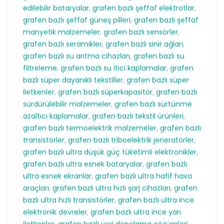
edilebilir bataryalar
,
grafen bazlı şeffaf elektrotlar
,
grafen bazlı şeffaf güneş pilleri
,
grafen bazlı şeffaf
manyetik malzemeler
,
grafen bazlı sensörler
,
grafen bazlı seramikler
,
grafen bazlı sinir ağları
,
grafen bazlı su arıtma cihazları
,
grafen bazlı su
filtreleme
,
grafen bazlı su itici kaplamalar
,
grafen
bazlı süper dayanıklı tekstiller
,
grafen bazlı süper
iletkenler
,
grafen bazlı süperkapasitör
,
grafen bazlı
sürdürülebilir malzemeler
,
grafen bazlı sürtünme
azaltıcı kaplamalar
,
grafen bazlı tekstil ürünleri
,
grafen bazlı termoelektrik malzemeler
,
grafen bazlı
transistörler
,
grafen bazlı triboelektrik jeneratörler
,
grafen bazlı ultra düşük güç tüketimli elektronikler
,
grafen bazlı ultra esnek bataryalar
,
grafen bazlı
ultra esnek ekranlar
,
grafen bazlı ultra hafif hava
araçları
,
grafen bazlı ultra hızlı şarj cihazları
,
grafen
bazlı ultra hızlı transistörler
,
grafen bazlı ultra ince
elektronik devreler
,
grafen bazlı ultra ince yarı