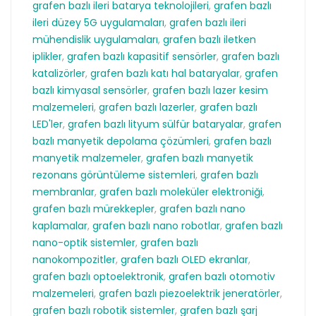
grafen bazlı ileri batarya teknolojileri
,
grafen bazlı
ileri düzey 5G uygulamaları
,
grafen bazlı ileri
mühendislik uygulamaları
,
grafen bazlı iletken
iplikler
,
grafen bazlı kapasitif sensörler
,
grafen bazlı
katalizörler
,
grafen bazlı katı hal bataryalar
,
grafen
bazlı kimyasal sensörler
,
grafen bazlı lazer kesim
malzemeleri
,
grafen bazlı lazerler
,
grafen bazlı
LED'ler
,
grafen bazlı lityum sülfür bataryalar
,
grafen
bazlı manyetik depolama çözümleri
,
grafen bazlı
manyetik malzemeler
,
grafen bazlı manyetik
rezonans görüntüleme sistemleri
,
grafen bazlı
membranlar
,
grafen bazlı moleküler elektroniği
,
grafen bazlı mürekkepler
,
grafen bazlı nano
kaplamalar
,
grafen bazlı nano robotlar
,
grafen bazlı
nano-optik sistemler
,
grafen bazlı
nanokompozitler
,
grafen bazlı OLED ekranlar
,
grafen bazlı optoelektronik
,
grafen bazlı otomotiv
malzemeleri
,
grafen bazlı piezoelektrik jeneratörler
,
grafen bazlı robotik sistemler
,
grafen bazlı şarj