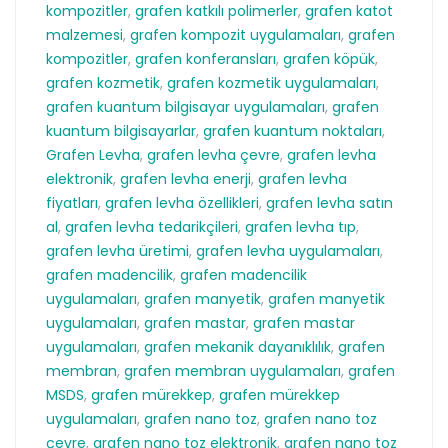
kompozitler
,
grafen katkılı polimerler
,
grafen katot
malzemesi
,
grafen kompozit uygulamaları
,
grafen
kompozitler
,
grafen konferansları
,
grafen köpük
,
grafen kozmetik
,
grafen kozmetik uygulamaları
,
grafen kuantum bilgisayar uygulamaları
,
grafen
kuantum bilgisayarlar
,
grafen kuantum noktaları
,
Grafen Levha
,
grafen levha çevre
,
grafen levha
elektronik
,
grafen levha enerji
,
grafen levha
fiyatları
,
grafen levha özellikleri
,
grafen levha satın
al
,
grafen levha tedarikçileri
,
grafen levha tıp
,
grafen levha üretimi
,
grafen levha uygulamaları
,
grafen madencilik
,
grafen madencilik
uygulamaları
,
grafen manyetik
,
grafen manyetik
uygulamaları
,
grafen mastar
,
grafen mastar
uygulamaları
,
grafen mekanik dayanıklılık
,
grafen
membran
,
grafen membran uygulamaları
,
grafen
MSDS
,
grafen mürekkep
,
grafen mürekkep
uygulamaları
,
grafen nano toz
,
grafen nano toz
çevre
,
grafen nano toz elektronik
,
grafen nano toz