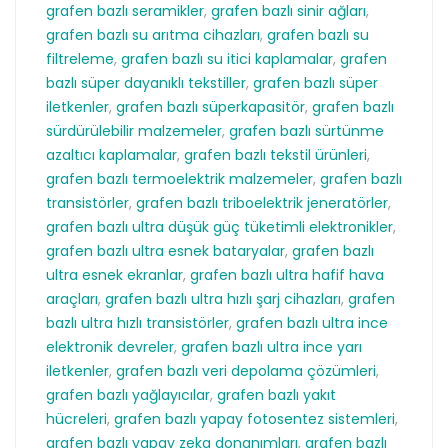
grafen bazlı seramikler
,
grafen bazlı sinir ağları
,
grafen bazlı su arıtma cihazları
,
grafen bazlı su
filtreleme
,
grafen bazlı su itici kaplamalar
,
grafen
bazlı süper dayanıklı tekstiller
,
grafen bazlı süper
iletkenler
,
grafen bazlı süperkapasitör
,
grafen bazlı
sürdürülebilir malzemeler
,
grafen bazlı sürtünme
azaltıcı kaplamalar
,
grafen bazlı tekstil ürünleri
,
grafen bazlı termoelektrik malzemeler
,
grafen bazlı
transistörler
,
grafen bazlı triboelektrik jeneratörler
,
grafen bazlı ultra düşük güç tüketimli elektronikler
,
grafen bazlı ultra esnek bataryalar
,
grafen bazlı
ultra esnek ekranlar
,
grafen bazlı ultra hafif hava
araçları
,
grafen bazlı ultra hızlı şarj cihazları
,
grafen
bazlı ultra hızlı transistörler
,
grafen bazlı ultra ince
elektronik devreler
,
grafen bazlı ultra ince yarı
iletkenler
,
grafen bazlı veri depolama çözümleri
,
grafen bazlı yağlayıcılar
,
grafen bazlı yakıt
hücreleri
,
grafen bazlı yapay fotosentez sistemleri
,
grafen bazlı yapay zeka donanımları
,
grafen bazlı