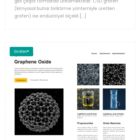
gibi çeşitli formlarda üretilmektedir. CVD grafen
(kimyasal buhar biriktirme yöntemiyle üretilen
grafen) ise endüstriyel ölçekli […]
Grafen®