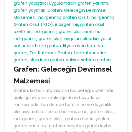
grafen yapıştırıcı uygulamaları
,
grafen yatırımı
,
grafen yayınları
,
Grafen: Geleceğin Devrimsel
Malzemesi
,
İndirgenmiş Grafen Oksit
,
İndirgenmiş
Grafen Oksit (rGO)
,
indirgenmiş grafen oksit
özellikleri
,
indirgenmiş grafen oksit üretimi
,
indirgenmiş grafen oksit uygulamaları
,
kimyasal
buhar biriktirme grafen
,
lityum iyon batarya
grafen
,
Tek Katmanlı Grafen
,
termal yönetim
grafen
,
ultra ince grafen
,
yüksek saflıkta grafen
Grafen: Geleceğin Devrimsel
Malzemesi
Grafen, karbon atomlarının bal peteği düzeninde
dizildiği, tek atom kalınlığında iki boyutlu bir
malzemedir. Son derece hafif, ince ve dayanıklı
olmasıyla dikkat çeken bu malzeme, grafen oksit,
indirgenmiş grafen oksit, grafen dispersiyonları,
grafen nano toz, grafen aerojel ve grafen levha