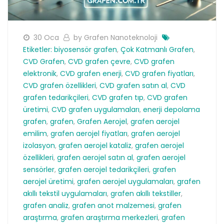
30 Oca
by Grafen Nanoteknoloji
Etiketler:
biyosensör grafen
,
Çok Katmanlı Grafen
,
CVD Grafen
,
CVD grafen çevre
,
CVD grafen
elektronik
,
CVD grafen enerji
,
CVD grafen fiyatları
,
CVD grafen özellikleri
,
CVD grafen satın al
,
CVD
grafen tedarikçileri
,
CVD grafen tıp
,
CVD grafen
üretimi
,
CVD grafen uygulamaları
,
enerji depolama
grafen
,
grafen
,
Grafen Aerojel
,
grafen aerojel
emilim
,
grafen aerojel fiyatları
,
grafen aerojel
izolasyon
,
grafen aerojel kataliz
,
grafen aerojel
özellikleri
,
grafen aerojel satın al
,
grafen aerojel
sensörler
,
grafen aerojel tedarikçileri
,
grafen
aerojel üretimi
,
grafen aerojel uygulamaları
,
grafen
akıllı tekstil uygulamaları
,
grafen akıllı tekstiller
,
grafen analiz
,
grafen anot malzemesi
,
grafen
araştırma
,
grafen araştırma merkezleri
,
grafen