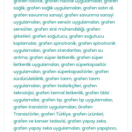
grafen robotik
,
grafen robotik uygulamaları
,
grafen
sağlık
,
grafen sağlık uygulamaları
,
grafen satın al
,
grafen savunma sanayi
,
grafen savunma sanayi
uygulamaları
,
grafen sensör uygulamaları
,
grafen
sensörler
,
grafen sinir mühendisliği
,
grafen
şirketleri
,
grafen soğutucu
,
grafen soğutucu
kaplamalar
,
grafen spinotronik
,
grafen spinotronik
uygulamaları
,
grafen standartları
,
grafen su
arıtma
,
grafen süper iletkenlik
,
grafen süper
iletkenlik uygulamaları
,
grafen süperkapasitör
uygulamaları
,
grafen süperkapasitörler
,
grafen
sürdürülebilirlik
,
grafen tarım
,
grafen tarım
uygulamaları
,
grafen tedarikçileri
,
grafen
teknolojisi
,
grafen termal iletkenlik
,
grafen tıbbi
uygulamalar
,
grafen tıp
,
grafen tıp uygulamaları
,
grafen transistör uygulamaları
,
Grafen
Transistörler
,
grafen Türkiye
,
grafen ürünleri
,
grafen ve kanser tedavisi
,
grafen yapay zeka
,
grafen yapay zeka uygulamaları
,
grafen yapıştırıcı
,