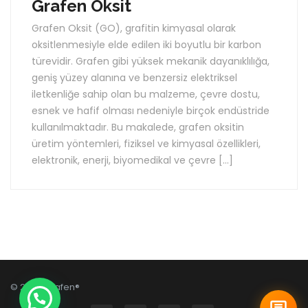
Grafen Oksit
Grafen Oksit (GO), grafitin kimyasal olarak
oksitlenmesiyle elde edilen iki boyutlu bir karbon
türevidir. Grafen gibi yüksek mekanik dayanıklılığa,
geniş yüzey alanına ve benzersiz elektriksel
iletkenliğe sahip olan bu malzeme, çevre dostu,
esnek ve hafif olması nedeniyle birçok endüstride
kullanılmaktadır. Bu makalede, grafen oksitin
üretim yöntemleri, fiziksel ve kimyasal özellikleri,
elektronik, enerji, biyomedikal ve çevre […]
© 2026 Grafen®