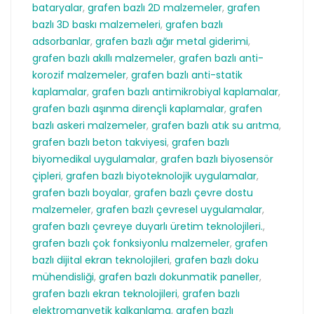
bataryalar
,
grafen bazlı 2D malzemeler
,
grafen
bazlı 3D baskı malzemeleri
,
grafen bazlı
adsorbanlar
,
grafen bazlı ağır metal giderimi
,
grafen bazlı akıllı malzemeler
,
grafen bazlı anti-
korozif malzemeler
,
grafen bazlı anti-statik
kaplamalar
,
grafen bazlı antimikrobiyal kaplamalar
,
grafen bazlı aşınma dirençli kaplamalar
,
grafen
bazlı askeri malzemeler
,
grafen bazlı atık su arıtma
,
grafen bazlı beton takviyesi
,
grafen bazlı
biyomedikal uygulamalar
,
grafen bazlı biyosensör
çipleri
,
grafen bazlı biyoteknolojik uygulamalar
,
grafen bazlı boyalar
,
grafen bazlı çevre dostu
malzemeler
,
grafen bazlı çevresel uygulamalar
,
grafen bazlı çevreye duyarlı üretim teknolojileri.
,
grafen bazlı çok fonksiyonlu malzemeler
,
grafen
bazlı dijital ekran teknolojileri
,
grafen bazlı doku
mühendisliği
,
grafen bazlı dokunmatik paneller
,
grafen bazlı ekran teknolojileri
,
grafen bazlı
elektromanyetik kalkanlama
,
grafen bazlı