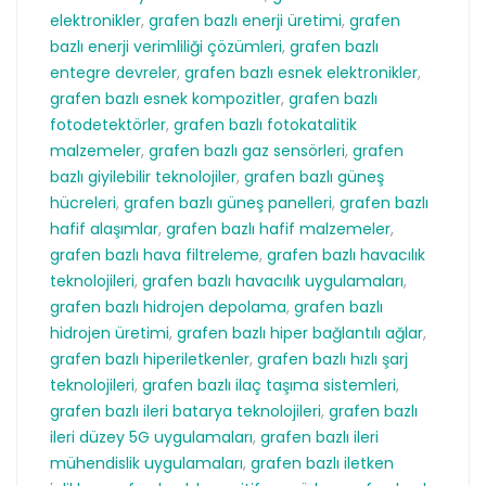
elektronikler
,
grafen bazlı enerji üretimi
,
grafen
bazlı enerji verimliliği çözümleri
,
grafen bazlı
entegre devreler
,
grafen bazlı esnek elektronikler
,
grafen bazlı esnek kompozitler
,
grafen bazlı
fotodetektörler
,
grafen bazlı fotokatalitik
malzemeler
,
grafen bazlı gaz sensörleri
,
grafen
bazlı giyilebilir teknolojiler
,
grafen bazlı güneş
hücreleri
,
grafen bazlı güneş panelleri
,
grafen bazlı
hafif alaşımlar
,
grafen bazlı hafif malzemeler
,
grafen bazlı hava filtreleme
,
grafen bazlı havacılık
teknolojileri
,
grafen bazlı havacılık uygulamaları
,
grafen bazlı hidrojen depolama
,
grafen bazlı
hidrojen üretimi
,
grafen bazlı hiper bağlantılı ağlar
,
grafen bazlı hiperiletkenler
,
grafen bazlı hızlı şarj
teknolojileri
,
grafen bazlı ilaç taşıma sistemleri
,
grafen bazlı ileri batarya teknolojileri
,
grafen bazlı
ileri düzey 5G uygulamaları
,
grafen bazlı ileri
mühendislik uygulamaları
,
grafen bazlı iletken