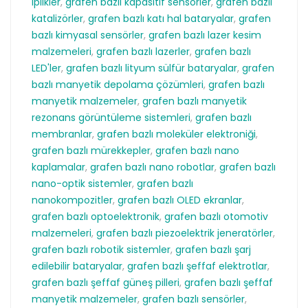
iplikler
,
grafen bazlı kapasitif sensörler
,
grafen bazlı
katalizörler
,
grafen bazlı katı hal bataryalar
,
grafen
bazlı kimyasal sensörler
,
grafen bazlı lazer kesim
malzemeleri
,
grafen bazlı lazerler
,
grafen bazlı
LED'ler
,
grafen bazlı lityum sülfür bataryalar
,
grafen
bazlı manyetik depolama çözümleri
,
grafen bazlı
manyetik malzemeler
,
grafen bazlı manyetik
rezonans görüntüleme sistemleri
,
grafen bazlı
membranlar
,
grafen bazlı moleküler elektroniği
,
grafen bazlı mürekkepler
,
grafen bazlı nano
kaplamalar
,
grafen bazlı nano robotlar
,
grafen bazlı
nano-optik sistemler
,
grafen bazlı
nanokompozitler
,
grafen bazlı OLED ekranlar
,
grafen bazlı optoelektronik
,
grafen bazlı otomotiv
malzemeleri
,
grafen bazlı piezoelektrik jeneratörler
,
grafen bazlı robotik sistemler
,
grafen bazlı şarj
edilebilir bataryalar
,
grafen bazlı şeffaf elektrotlar
,
grafen bazlı şeffaf güneş pilleri
,
grafen bazlı şeffaf
manyetik malzemeler
,
grafen bazlı sensörler
,