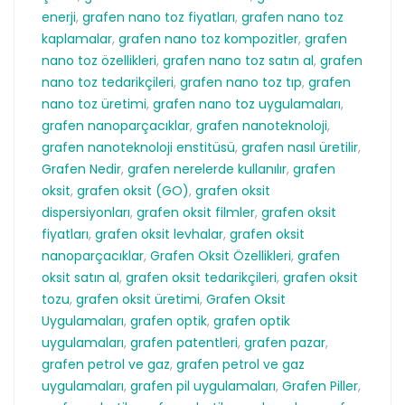
enerji
,
grafen nano toz fiyatları
,
grafen nano toz
kaplamalar
,
grafen nano toz kompozitler
,
grafen
nano toz özellikleri
,
grafen nano toz satın al
,
grafen
nano toz tedarikçileri
,
grafen nano toz tıp
,
grafen
nano toz üretimi
,
grafen nano toz uygulamaları
,
grafen nanoparçacıklar
,
grafen nanoteknoloji
,
grafen nanoteknoloji enstitüsü
,
grafen nasıl üretilir
,
Grafen Nedir
,
grafen nerelerde kullanılır
,
grafen
oksit
,
grafen oksit (GO)
,
grafen oksit
dispersiyonları
,
grafen oksit filmler
,
grafen oksit
fiyatları
,
grafen oksit levhalar
,
grafen oksit
nanoparçacıklar
,
Grafen Oksit Özellikleri
,
grafen
oksit satın al
,
grafen oksit tedarikçileri
,
grafen oksit
tozu
,
grafen oksit üretimi
,
Grafen Oksit
Uygulamaları
,
grafen optik
,
grafen optik
uygulamaları
,
grafen patentleri
,
grafen pazar
,
grafen petrol ve gaz
,
grafen petrol ve gaz
uygulamaları
,
grafen pil uygulamaları
,
Grafen Piller
,