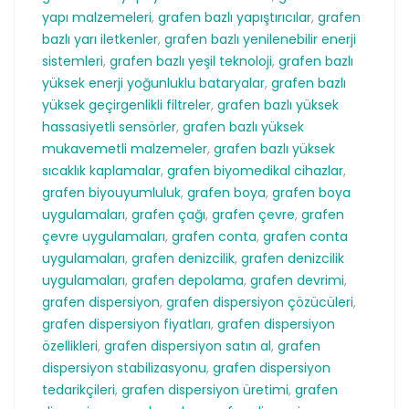
yapı malzemeleri
,
grafen bazlı yapıştırıcılar
,
grafen
bazlı yarı iletkenler
,
grafen bazlı yenilenebilir enerji
sistemleri
,
grafen bazlı yeşil teknoloji
,
grafen bazlı
yüksek enerji yoğunluklu bataryalar
,
grafen bazlı
yüksek geçirgenlikli filtreler
,
grafen bazlı yüksek
hassasiyetli sensörler
,
grafen bazlı yüksek
mukavemetli malzemeler
,
grafen bazlı yüksek
sıcaklık kaplamalar
,
grafen biyomedikal cihazlar
,
grafen biyouyumluluk
,
grafen boya
,
grafen boya
uygulamaları
,
grafen çağı
,
grafen çevre
,
grafen
çevre uygulamaları
,
grafen conta
,
grafen conta
uygulamaları
,
grafen denizcilik
,
grafen denizcilik
uygulamaları
,
grafen depolama
,
grafen devrimi
,
grafen dispersiyon
,
grafen dispersiyon çözücüleri
,
grafen dispersiyon fiyatları
,
grafen dispersiyon
özellikleri
,
grafen dispersiyon satın al
,
grafen
dispersiyon stabilizasyonu
,
grafen dispersiyon
tedarikçileri
,
grafen dispersiyon üretimi
,
grafen