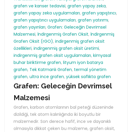
grafen ve kanser tedavisi
,
grafen yapay zeka
,
grafen yapay zeka uygulamaları
,
grafen yapıştırıcı
,
grafen yapıştırıcı uygulamaları
,
grafen yatırımı
,
grafen yayınları
,
Grafen: Geleceğin Devrimsel
Malzemesi
,
İndirgenmiş Grafen Oksit
,
İndirgenmiş
Grafen Oksit (rGO)
,
indirgenmiş grafen oksit
özellikleri
,
indirgenmiş grafen oksit üretimi
,
indirgenmiş grafen oksit uygulamaları
,
kimyasal
buhar biriktirme grafen
,
lityum iyon batarya
grafen
,
Tek Katmanlı Grafen
,
termal yönetim
grafen
,
ultra ince grafen
,
yüksek saflıkta grafen
Grafen: Geleceğin Devrimsel
Malzemesi
Grafen, karbon atomlarının bal peteği düzeninde
dizildiği, tek atom kalınlığında iki boyutlu bir
malzemedir. Son derece hafif, ince ve dayanıklı
olmasıyla dikkat çeken bu malzeme, grafen oksit,