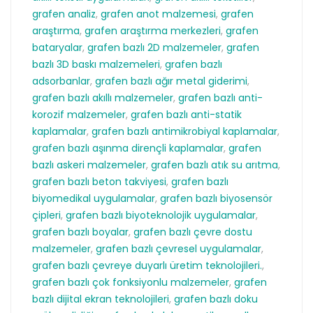
grafen analiz
,
grafen anot malzemesi
,
grafen
araştırma
,
grafen araştırma merkezleri
,
grafen
bataryalar
,
grafen bazlı 2D malzemeler
,
grafen
bazlı 3D baskı malzemeleri
,
grafen bazlı
adsorbanlar
,
grafen bazlı ağır metal giderimi
,
grafen bazlı akıllı malzemeler
,
grafen bazlı anti-
korozif malzemeler
,
grafen bazlı anti-statik
kaplamalar
,
grafen bazlı antimikrobiyal kaplamalar
,
grafen bazlı aşınma dirençli kaplamalar
,
grafen
bazlı askeri malzemeler
,
grafen bazlı atık su arıtma
,
grafen bazlı beton takviyesi
,
grafen bazlı
biyomedikal uygulamalar
,
grafen bazlı biyosensör
çipleri
,
grafen bazlı biyoteknolojik uygulamalar
,
grafen bazlı boyalar
,
grafen bazlı çevre dostu
malzemeler
,
grafen bazlı çevresel uygulamalar
,
grafen bazlı çevreye duyarlı üretim teknolojileri.
,
grafen bazlı çok fonksiyonlu malzemeler
,
grafen
bazlı dijital ekran teknolojileri
,
grafen bazlı doku