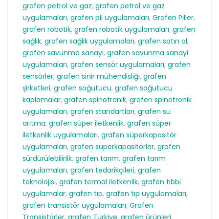
grafen petrol ve gaz
,
grafen petrol ve gaz
uygulamaları
,
grafen pil uygulamaları
,
Grafen Piller
,
grafen robotik
,
grafen robotik uygulamaları
,
grafen
sağlık
,
grafen sağlık uygulamaları
,
grafen satın al
,
grafen savunma sanayi
,
grafen savunma sanayi
uygulamaları
,
grafen sensör uygulamaları
,
grafen
sensörler
,
grafen sinir mühendisliği
,
grafen
şirketleri
,
grafen soğutucu
,
grafen soğutucu
kaplamalar
,
grafen spinotronik
,
grafen spinotronik
uygulamaları
,
grafen standartları
,
grafen su
arıtma
,
grafen süper iletkenlik
,
grafen süper
iletkenlik uygulamaları
,
grafen süperkapasitör
uygulamaları
,
grafen süperkapasitörler
,
grafen
sürdürülebilirlik
,
grafen tarım
,
grafen tarım
uygulamaları
,
grafen tedarikçileri
,
grafen
teknolojisi
,
grafen termal iletkenlik
,
grafen tıbbi
uygulamalar
,
grafen tıp
,
grafen tıp uygulamaları
,
grafen transistör uygulamaları
,
Grafen
Transistörler
,
grafen Türkiye
,
grafen ürünleri
,