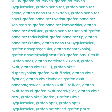
MSDS
,
grafen mürekkep
,
grafen mürekkep
uygulamaları
,
grafen nano toz
,
grafen nano toz
çevre
,
grafen nano toz elektronik
,
grafen nano toz
enerji
,
grafen nano toz fiyatları
,
grafen nano toz
kaplamalar
,
grafen nano toz kompozitler
,
grafen
nano toz özellikleri
,
grafen nano toz satın al
,
grafen
nano toz tedarikçileri
,
grafen nano toz tıp
,
grafen
nano toz üretimi
,
grafen nano toz uygulamaları
,
grafen nanoparçacıklar
,
grafen nanoteknoloji
,
grafen nanoteknoloji enstitüsü
,
grafen nasıl üretilir
,
Grafen Nedir
,
grafen nerelerde kullanılır
,
grafen
oksit
,
grafen oksit (GO)
,
grafen oksit
dispersiyonları
,
grafen oksit filmler
,
grafen oksit
fiyatları
,
grafen oksit levhalar
,
grafen oksit
nanoparçacıklar
,
Grafen Oksit Özellikleri
,
grafen
oksit satın al
,
grafen oksit tedarikçileri
,
grafen oksit
tozu
,
grafen oksit üretimi
,
Grafen Oksit
Uygulamaları
,
grafen optik
,
grafen optik
uygulamaları
,
grafen patentleri
,
grafen pazar
,