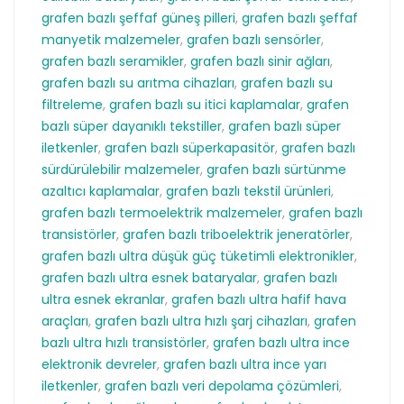
grafen bazlı şeffaf güneş pilleri
,
grafen bazlı şeffaf
manyetik malzemeler
,
grafen bazlı sensörler
,
grafen bazlı seramikler
,
grafen bazlı sinir ağları
,
grafen bazlı su arıtma cihazları
,
grafen bazlı su
filtreleme
,
grafen bazlı su itici kaplamalar
,
grafen
bazlı süper dayanıklı tekstiller
,
grafen bazlı süper
iletkenler
,
grafen bazlı süperkapasitör
,
grafen bazlı
sürdürülebilir malzemeler
,
grafen bazlı sürtünme
azaltıcı kaplamalar
,
grafen bazlı tekstil ürünleri
,
grafen bazlı termoelektrik malzemeler
,
grafen bazlı
transistörler
,
grafen bazlı triboelektrik jeneratörler
,
grafen bazlı ultra düşük güç tüketimli elektronikler
,
grafen bazlı ultra esnek bataryalar
,
grafen bazlı
ultra esnek ekranlar
,
grafen bazlı ultra hafif hava
araçları
,
grafen bazlı ultra hızlı şarj cihazları
,
grafen
bazlı ultra hızlı transistörler
,
grafen bazlı ultra ince
elektronik devreler
,
grafen bazlı ultra ince yarı
iletkenler
,
grafen bazlı veri depolama çözümleri
,