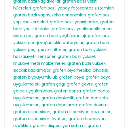
grafen bazlı yağlayıcılar
,
grafen bazlı yakıt
hücreleri
,
grafen bazlı yapay fotosentez sistemleri
,
grafen bazlı yapay zeka donanımları
,
grafen bazlı
yapı malzemeleri
,
grafen bazlı yapıştırıcılar
,
grafen
bazlı yarı iletkenler
,
grafen bazlı yenilenebilir enerji
sistemleri
,
grafen bazlı yeşil teknoloji
,
grafen bazlı
yüksek enerji yoğunluklu bataryalar
,
grafen bazlı
yüksek geçirgenlikli filtreler
,
grafen bazlı yüksek
hassasiyetli sensörler
,
grafen bazlı yüksek
mukavemetli malzemeler
,
grafen bazlı yüksek
sıcaklık kaplamalar
,
grafen biyomedikal cihazlar
,
grafen biyouyumluluk
,
grafen boya
,
grafen boya
uygulamaları
,
grafen çağı
,
grafen çevre
,
grafen
çevre uygulamaları
,
grafen conta
,
grafen conta
uygulamaları
,
grafen denizcilik
,
grafen denizcilik
uygulamaları
,
grafen depolama
,
grafen devrimi
,
grafen dispersiyon
,
grafen dispersiyon çözücüleri
,
grafen dispersiyon fiyatları
,
grafen dispersiyon
özellikleri
,
grafen dispersiyon satın al
,
grafen