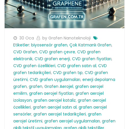
30 Oca
by Grafen Nanoteknoloji
Etiketler:
biyosensör grafen
,
Çok Katmanlı Grafen
,
CVD Grafen
,
CVD grafen çevre
,
CVD grafen
elektronik
,
CVD grafen enerji
,
CVD grafen fiyatları
,
CVD grafen özellikleri
,
CVD grafen satın al
,
CVD
grafen tedarikçileri
,
CVD grafen tıp
,
CVD grafen
üretimi
,
CVD grafen uygulamaları
,
enerji depolama
grafen
,
grafen
,
Grafen Aerojel
,
grafen aerojel
emilim
,
grafen aerojel fiyatları
,
grafen aerojel
izolasyon
,
grafen aerojel kataliz
,
grafen aerojel
özellikleri
,
grafen aerojel satın al
,
grafen aerojel
sensörler
,
grafen aerojel tedarikçileri
,
grafen
aerojel üretimi
,
grafen aerojel uygulamaları
,
grafen
akıllı tekstil uygulamaları
,
grafen akıllı tekstiller
,