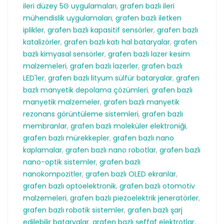
ileri düzey 5G uygulamaları
,
grafen bazlı ileri
mühendislik uygulamaları
,
grafen bazlı iletken
iplikler
,
grafen bazlı kapasitif sensörler
,
grafen bazlı
katalizörler
,
grafen bazlı katı hal bataryalar
,
grafen
bazlı kimyasal sensörler
,
grafen bazlı lazer kesim
malzemeleri
,
grafen bazlı lazerler
,
grafen bazlı
LED'ler
,
grafen bazlı lityum sülfür bataryalar
,
grafen
bazlı manyetik depolama çözümleri
,
grafen bazlı
manyetik malzemeler
,
grafen bazlı manyetik
rezonans görüntüleme sistemleri
,
grafen bazlı
membranlar
,
grafen bazlı moleküler elektroniği
,
grafen bazlı mürekkepler
,
grafen bazlı nano
kaplamalar
,
grafen bazlı nano robotlar
,
grafen bazlı
nano-optik sistemler
,
grafen bazlı
nanokompozitler
,
grafen bazlı OLED ekranlar
,
grafen bazlı optoelektronik
,
grafen bazlı otomotiv
malzemeleri
,
grafen bazlı piezoelektrik jeneratörler
,
grafen bazlı robotik sistemler
,
grafen bazlı şarj
edilebilir bataryalar
,
grafen bazlı şeffaf elektrotlar
,