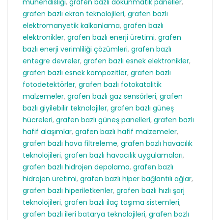
mühendisliği
,
grafen bazlı dokunmatik paneller
,
grafen bazlı ekran teknolojileri
,
grafen bazlı
elektromanyetik kalkanlama
,
grafen bazlı
elektronikler
,
grafen bazlı enerji üretimi
,
grafen
bazlı enerji verimliliği çözümleri
,
grafen bazlı
entegre devreler
,
grafen bazlı esnek elektronikler
,
grafen bazlı esnek kompozitler
,
grafen bazlı
fotodetektörler
,
grafen bazlı fotokatalitik
malzemeler
,
grafen bazlı gaz sensörleri
,
grafen
bazlı giyilebilir teknolojiler
,
grafen bazlı güneş
hücreleri
,
grafen bazlı güneş panelleri
,
grafen bazlı
hafif alaşımlar
,
grafen bazlı hafif malzemeler
,
grafen bazlı hava filtreleme
,
grafen bazlı havacılık
teknolojileri
,
grafen bazlı havacılık uygulamaları
,
grafen bazlı hidrojen depolama
,
grafen bazlı
hidrojen üretimi
,
grafen bazlı hiper bağlantılı ağlar
,
grafen bazlı hiperiletkenler
,
grafen bazlı hızlı şarj
teknolojileri
,
grafen bazlı ilaç taşıma sistemleri
,
grafen bazlı ileri batarya teknolojileri
,
grafen bazlı