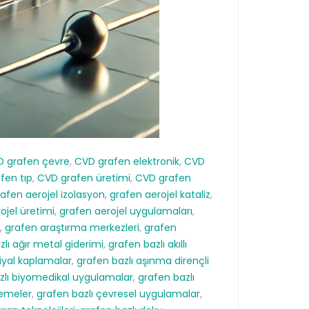
 grafen çevre
,
CVD grafen elektronik
,
CVD
fen tıp
,
CVD grafen üretimi
,
CVD grafen
afen aerojel izolasyon
,
grafen aerojel kataliz
,
ojel üretimi
,
grafen aerojel uygulamaları
,
,
grafen araştırma merkezleri
,
grafen
zlı ağır metal giderimi
,
grafen bazlı akıllı
iyal kaplamalar
,
grafen bazlı aşınma dirençli
zlı biyomedikal uygulamalar
,
grafen bazlı
zemeler
,
grafen bazlı çevresel uygulamalar
,