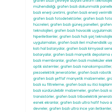
grafen bazlı çevreye duyarlı üretim teknolojile
mühendisliği
,
grafen bazlı dokunmatik panell
bazlı enerji üretimi
,
grafen bazlı enerji verimlil
grafen bazlı fotodetektörler
,
grafen bazlı fot
hücreleri
,
grafen bazlı güneş panelleri
,
grafen 
teknolojileri
,
grafen bazlı havacılık uygulamala
hiperiletkenler
,
grafen bazlı hızlı şarj teknolojile
uygulamaları
,
grafen bazlı ileri mühendislik u
katı hal bataryalar
,
grafen bazlı kimyasal sens
bataryalar
,
grafen bazlı manyetik depolama 
bazlı membranlar
,
grafen bazlı moleküler elek
optik sistemler
,
grafen bazlı nanokompozitler
piezoelektrik jeneratörler
,
grafen bazlı robotik
grafen bazlı şeffaf manyetik malzemeler
,
gra
bazlı su filtreleme
,
grafen bazlı su itici kapla
bazlı sürdürülebilir malzemeler
,
grafen bazlı 
transistörler
,
grafen bazlı triboelektrik jenerat
esnek ekranlar
,
grafen bazlı ultra hafif hava a
devreler
,
grafen bazlı ultra ince yarı iletkenler