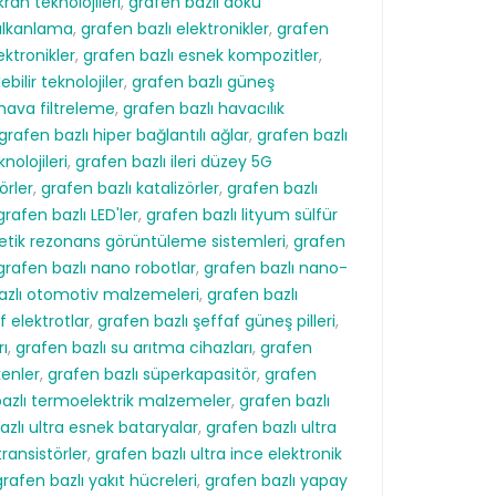
kran teknolojileri
,
grafen bazlı doku
kalkanlama
,
grafen bazlı elektronikler
,
grafen
ektronikler
,
grafen bazlı esnek kompozitler
,
ebilir teknolojiler
,
grafen bazlı güneş
 hava filtreleme
,
grafen bazlı havacılık
grafen bazlı hiper bağlantılı ağlar
,
grafen bazlı
nolojileri
,
grafen bazlı ileri düzey 5G
örler
,
grafen bazlı katalizörler
,
grafen bazlı
grafen bazlı LED'ler
,
grafen bazlı lityum sülfür
etik rezonans görüntüleme sistemleri
,
grafen
grafen bazlı nano robotlar
,
grafen bazlı nano-
azlı otomotiv malzemeleri
,
grafen bazlı
f elektrotlar
,
grafen bazlı şeffaf güneş pilleri
,
rı
,
grafen bazlı su arıtma cihazları
,
grafen
kenler
,
grafen bazlı süperkapasitör
,
grafen
azlı termoelektrik malzemeler
,
grafen bazlı
azlı ultra esnek bataryalar
,
grafen bazlı ultra
transistörler
,
grafen bazlı ultra ince elektronik
grafen bazlı yakıt hücreleri
,
grafen bazlı yapay