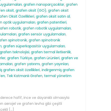
uygulamaları
,
grafen nanoparçacıklar
,
grafen
fen oksit
,
grafen oksit (GO)
,
grafen oksit
afen Oksit Özellikleri
,
grafen oksit satın al
,
n optik uygulamaları
,
grafen patentleri
,
rafen robotik
,
grafen robotik uygulamaları
,
ulamaları
,
grafen sensör uygulamaları
,
afen spinotronik
,
grafen spinotronik
ı
,
grafen süperkapasitör uygulamaları
,
grafen teknolojisi
,
grafen termal iletkenlik
,
rler
,
grafen Türkiye
,
grafen ürünleri
,
grafen ve
lamaları
,
grafen yatırımı
,
grafen yayınları
,
 grafen oksit özellikleri
,
indirgenmiş grafen
fen
,
Tek Katmanlı Grafen
,
termal yönetim
 derece hafif, ince ve dayanıklı olmasıyla
 aerojel ve grafen levha gibi çeşitli
çekli […]