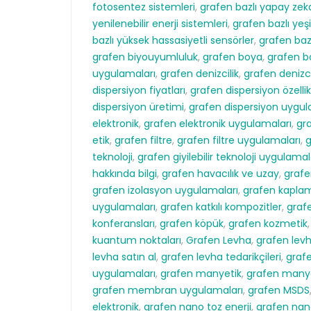
fotosentez sistemleri
,
grafen bazlı yapay zek
yenilenebilir enerji sistemleri
,
grafen bazlı yeşi
bazlı yüksek hassasiyetli sensörler
,
grafen ba
grafen biyouyumluluk
,
grafen boya
,
grafen b
uygulamaları
,
grafen denizcilik
,
grafen denizc
dispersiyon fiyatları
,
grafen dispersiyon özellik
dispersiyon üretimi
,
grafen dispersiyon uygul
elektronik
,
grafen elektronik uygulamaları
,
gra
etik
,
grafen filtre
,
grafen filtre uygulamaları
,
g
teknoloji
,
grafen giyilebilir teknoloji uygulamal
hakkında bilgi
,
grafen havacılık ve uzay
,
grafe
grafen izolasyon uygulamaları
,
grafen kapla
uygulamaları
,
grafen katkılı kompozitler
,
grafe
konferansları
,
grafen köpük
,
grafen kozmetik
kuantum noktaları
,
Grafen Levha
,
grafen lev
levha satın al
,
grafen levha tedarikçileri
,
grafe
uygulamaları
,
grafen manyetik
,
grafen manye
grafen membran uygulamaları
,
grafen MSDS
elektronik
,
grafen nano toz enerji
,
grafen nano