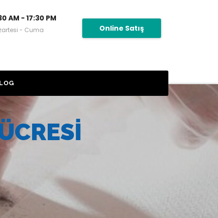
30 AM - 17:30 PM
Online Satış
zartesi - Cuma
LOG
ÜCRESI