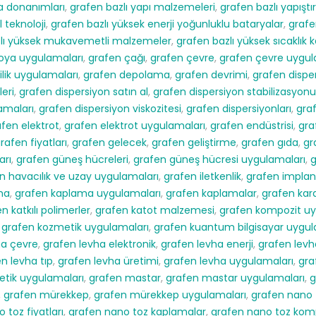
a donanımları
,
grafen bazlı yapı malzemeleri
,
grafen bazlı yapıştır
l teknoloji
,
grafen bazlı yüksek enerji yoğunluklu bataryalar
,
grafen
zlı yüksek mukavemetli malzemeler
,
grafen bazlı yüksek sıcaklık
oya uygulamaları
,
grafen çağı
,
grafen çevre
,
grafen çevre uygul
ilik uygulamaları
,
grafen depolama
,
grafen devrimi
,
grafen dispe
leri
,
grafen dispersiyon satın al
,
grafen dispersiyon stabilizasyonu
amaları
,
grafen dispersiyon viskozitesi
,
grafen dispersiyonları
,
gra
fen elektrot
,
grafen elektrot uygulamaları
,
grafen endüstrisi
,
gra
rafen fiyatları
,
grafen gelecek
,
grafen geliştirme
,
grafen gıda
,
gr
arı
,
grafen güneş hücreleri
,
grafen güneş hücresi uygulamaları
,
g
n havacılık ve uzay uygulamaları
,
grafen iletkenlik
,
grafen implan
ma
,
grafen kaplama uygulamaları
,
grafen kaplamalar
,
grafen kar
n katkılı polimerler
,
grafen katot malzemesi
,
grafen kompozit uy
,
grafen kozmetik uygulamaları
,
grafen kuantum bilgisayar uygul
ha çevre
,
grafen levha elektronik
,
grafen levha enerji
,
grafen levha
n levha tıp
,
grafen levha üretimi
,
grafen levha uygulamaları
,
gra
tik uygulamaları
,
grafen mastar
,
grafen mastar uygulamaları
,
g
,
grafen mürekkep
,
grafen mürekkep uygulamaları
,
grafen nano 
 toz fiyatları
,
grafen nano toz kaplamalar
,
grafen nano toz komp