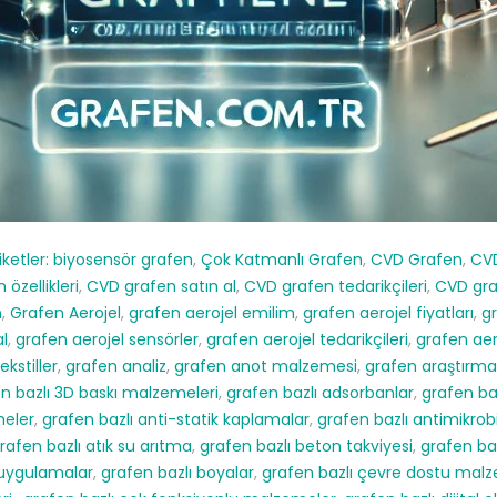
iketler:
biyosensör grafen
,
Çok Katmanlı Grafen
,
CVD Grafen
,
CVD
özellikleri
,
CVD grafen satın al
,
CVD grafen tedarikçileri
,
CVD gra
n
,
Grafen Aerojel
,
grafen aerojel emilim
,
grafen aerojel fiyatları
,
gr
al
,
grafen aerojel sensörler
,
grafen aerojel tedarikçileri
,
grafen aer
ekstiller
,
grafen analiz
,
grafen anot malzemesi
,
grafen araştırma
n bazlı 3D baskı malzemeleri
,
grafen bazlı adsorbanlar
,
grafen ba
meler
,
grafen bazlı anti-statik kaplamalar
,
grafen bazlı antimikrob
rafen bazlı atık su arıtma
,
grafen bazlı beton takviyesi
,
grafen ba
k uygulamalar
,
grafen bazlı boyalar
,
grafen bazlı çevre dostu mal