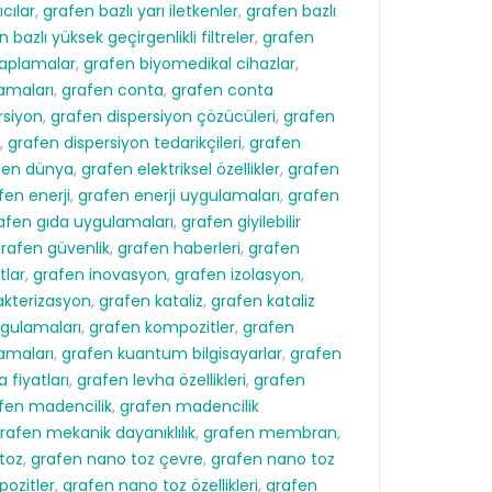
ıcılar
,
grafen bazlı yarı iletkenler
,
grafen bazlı
 bazlı yüksek geçirgenlikli filtreler
,
grafen
 kaplamalar
,
grafen biyomedikal cihazlar
,
amaları
,
grafen conta
,
grafen conta
rsiyon
,
grafen dispersiyon çözücüleri
,
grafen
,
grafen dispersiyon tedarikçileri
,
grafen
fen dünya
,
grafen elektriksel özellikler
,
grafen
fen enerji
,
grafen enerji uygulamaları
,
grafen
afen gıda uygulamaları
,
grafen giyilebilir
rafen güvenlik
,
grafen haberleri
,
grafen
tlar
,
grafen inovasyon
,
grafen izolasyon
,
akterizasyon
,
grafen kataliz
,
grafen kataliz
gulamaları
,
grafen kompozitler
,
grafen
amaları
,
grafen kuantum bilgisayarlar
,
grafen
 fiyatları
,
grafen levha özellikleri
,
grafen
fen madencilik
,
grafen madencilik
rafen mekanik dayanıklılık
,
grafen membran
,
toz
,
grafen nano toz çevre
,
grafen nano toz
ozitler
,
grafen nano toz özellikleri
,
grafen