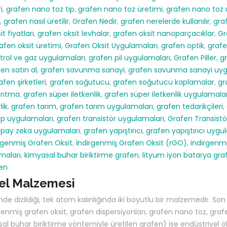
i
,
grafen nano toz tıp
,
grafen nano toz üretimi
,
grafen nano toz 
,
grafen nasıl üretilir
,
Grafen Nedir
,
grafen nerelerde kullanılır
,
gra
t fiyatları
,
grafen oksit levhalar
,
grafen oksit nanoparçacıklar
,
Gr
afen oksit üretimi
,
Grafen Oksit Uygulamaları
,
grafen optik
,
grafe
trol ve gaz uygulamaları
,
grafen pil uygulamaları
,
Grafen Piller
,
g
en satın al
,
grafen savunma sanayi
,
grafen savunma sanayi uyg
afen şirketleri
,
grafen soğutucu
,
grafen soğutucu kaplamalar
,
gr
arıtma
,
grafen süper iletkenlik
,
grafen süper iletkenlik uygulamalar
lik
,
grafen tarım
,
grafen tarım uygulamaları
,
grafen tedarikçileri
,
ıp uygulamaları
,
grafen transistör uygulamaları
,
Grafen Transistö
apay zeka uygulamaları
,
grafen yapıştırıcı
,
grafen yapıştırıcı uygu
rgenmiş Grafen Oksit
,
İndirgenmiş Grafen Oksit (rGO)
,
indirgenmiş
maları
,
kimyasal buhar biriktirme grafen
,
lityum iyon batarya gra
fen
el Malzemesi
e dizildiği, tek atom kalınlığında iki boyutlu bir malzemedir. Son
nmiş grafen oksit, grafen dispersiyonları, grafen nano toz, grafen
l buhar biriktirme yöntemiyle üretilen grafen) ise endüstriyel öl