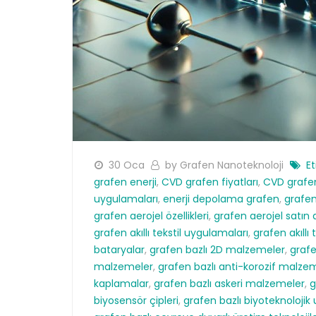
30 Oca
by Grafen Nanoteknoloji
Et
grafen enerji
,
CVD grafen fiyatları
,
CVD grafen 
uygulamaları
,
enerji depolama grafen
,
grafe
grafen aerojel özellikleri
,
grafen aerojel satın 
grafen akıllı tekstil uygulamaları
,
grafen akıllı t
bataryalar
,
grafen bazlı 2D malzemeler
,
grafe
malzemeler
,
grafen bazlı anti-korozif malze
kaplamalar
,
grafen bazlı askeri malzemeler
,
g
biyosensör çipleri
,
grafen bazlı biyoteknoloji