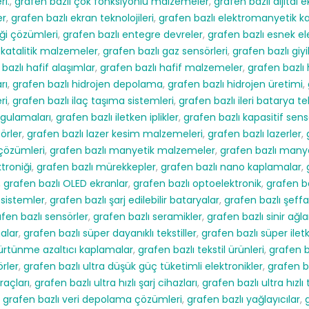
ri.
,
grafen bazlı çok fonksiyonlu malzemeler
,
grafen bazlı dijital e
er
,
grafen bazlı ekran teknolojileri
,
grafen bazlı elektromanyetik 
iği çözümleri
,
grafen bazlı entegre devreler
,
grafen bazlı esnek el
okatalitik malzemeler
,
grafen bazlı gaz sensörleri
,
grafen bazlı giyil
bazlı hafif alaşımlar
,
grafen bazlı hafif malzemeler
,
grafen bazlı
rı
,
grafen bazlı hidrojen depolama
,
grafen bazlı hidrojen üretimi
,
ri
,
grafen bazlı ilaç taşıma sistemleri
,
grafen bazlı ileri batarya tek
ygulamaları
,
grafen bazlı iletken iplikler
,
grafen bazlı kapasitif sens
örler
,
grafen bazlı lazer kesim malzemeleri
,
grafen bazlı lazerler
,
çözümleri
,
grafen bazlı manyetik malzemeler
,
grafen bazlı many
troniği
,
grafen bazlı mürekkepler
,
grafen bazlı nano kaplamalar
,
,
grafen bazlı OLED ekranlar
,
grafen bazlı optoelektronik
,
grafen b
 sistemler
,
grafen bazlı şarj edilebilir bataryalar
,
grafen bazlı şeffa
fen bazlı sensörler
,
grafen bazlı seramikler
,
grafen bazlı sinir ağla
malar
,
grafen bazlı süper dayanıklı tekstiller
,
grafen bazlı süper ilet
sürtünme azaltıcı kaplamalar
,
grafen bazlı tekstil ürünleri
,
grafen b
örler
,
grafen bazlı ultra düşük güç tüketimli elektronikler
,
grafen b
raçları
,
grafen bazlı ultra hızlı şarj cihazları
,
grafen bazlı ultra hızlı 
,
grafen bazlı veri depolama çözümleri
,
grafen bazlı yağlayıcılar
,