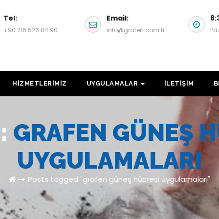
Tel:
Email:
8:
+90 216 526 04 90
info@grafen.com.tr
Pa
HİZMETLERİMİZ
UYGULAMALAR
İLETİŞİM
B
:
GRAFEN GÜNEŞ H
UYGULAMALARI
Posts tagged "grafen güneş hücresi uygulamaları"