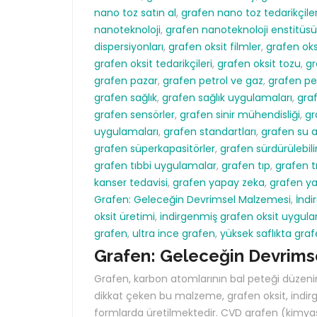
nano toz satın al
,
grafen nano toz tedarikçiler
nanoteknoloji
,
grafen nanoteknoloji enstitüsü
dispersiyonları
,
grafen oksit filmler
,
grafen oksi
grafen oksit tedarikçileri
,
grafen oksit tozu
,
gr
grafen pazar
,
grafen petrol ve gaz
,
grafen pe
grafen sağlık
,
grafen sağlık uygulamaları
,
graf
grafen sensörler
,
grafen sinir mühendisliği
,
gr
uygulamaları
,
grafen standartları
,
grafen su 
grafen süperkapasitörler
,
grafen sürdürülebilir
grafen tıbbi uygulamalar
,
grafen tıp
,
grafen t
kanser tedavisi
,
grafen yapay zeka
,
grafen y
Grafen: Geleceğin Devrimsel Malzemesi
,
İndi
oksit üretimi
,
indirgenmiş grafen oksit uygula
grafen
,
ultra ince grafen
,
yüksek saflıkta gra
Grafen: Geleceğin Devrims
Grafen, karbon atomlarının bal peteği düzenind
dikkat çeken bu malzeme, grafen oksit, indirge
formlarda üretilmektedir. CVD grafen (kimyasa